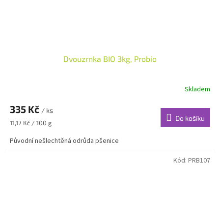
Dvouzrnka BIO 3kg, Probio
Skladem
335 Kč
/ ks
Do košíku
Měrná
11,17 Kč / 100 g
cena:
Původní nešlechtěná odrůda pšenice
Kód:
PRB107