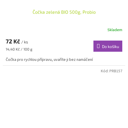
Čočka zelená BIO 500g, Probio
Skladem
72 Kč
/ ks
Do košíku
Měrná
14,40 Kč / 100 g
cena:
Čočka pro rychlou přípravu, uvaříte ji bez namáčení
Kód:
PRB157