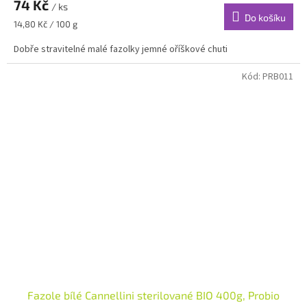
74 Kč
/ ks
Do košíku
Měrná
14,80 Kč / 100 g
cena:
Dobře stravitelné malé fazolky jemné oříškové chuti
Kód:
PRB011
Fazole bílé Cannellini sterilované BIO 400g, Probio