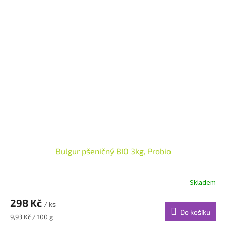
Bulgur pšeničný BIO 3kg, Probio
Skladem
298 Kč
/ ks
Do košíku
Měrná
9,93 Kč / 100 g
cena: