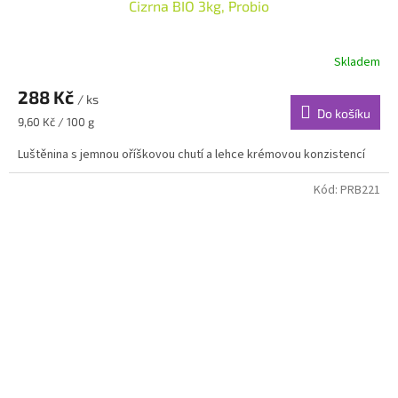
Cizrna BIO 3kg, Probio
Skladem
288 Kč
/ ks
Do košíku
Měrná
9,60 Kč / 100 g
cena:
Luštěnina s jemnou oříškovou chutí a lehce krémovou konzistencí
Kód:
PRB221