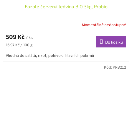
Fazole červená ledvina BIO 3kg, Probio
Momentálně nedostupné
509 Kč
/ ks
Do košíku
Měrná
16,97 Kč / 100 g
cena:
Vhodná do salátů, rizot, polévek i hlavních pokrmů
Kód:
PRB212