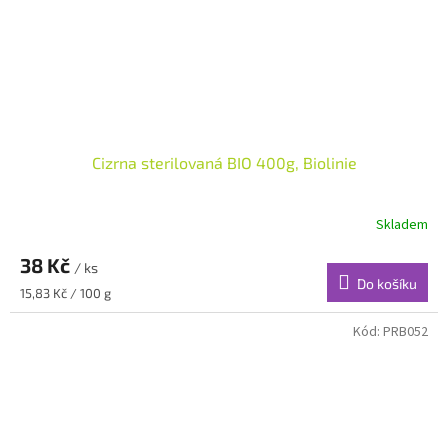
Cizrna sterilovaná BIO 400g, Biolinie
Skladem
38 Kč
/ ks
Do košíku
Měrná
15,83 Kč / 100 g
cena:
Kód:
PRB052