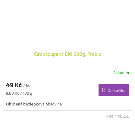
Čirok loupaný BIO 500g, Probio
Skladem
49 Kč
/ ks
Do košíku
Měrná
9,80 Kč / 100 g
cena:
Oblíbená bezlepková obilovina
Kód:
PRB251