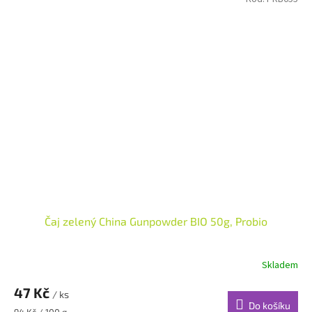
Čaj zelený China Gunpowder BIO 50g, Probio
Skladem
47 Kč
/ ks
Do košíku
Měrná