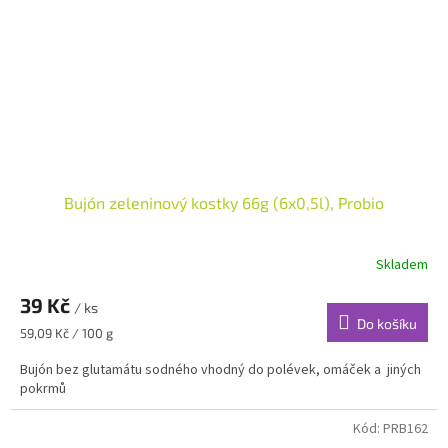
Bujón zeleninový kostky 66g (6x0,5l), Probio
Skladem
39 Kč
/ ks
Do košíku
Měrná
59,09 Kč / 100 g
cena:
Bujón bez glutamátu sodného vhodný do polévek, omáček a jiných
pokrmů
Kód:
PRB162