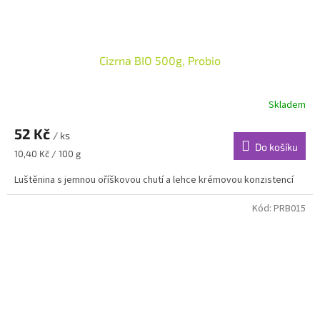
Cizrna BIO 500g, Probio
Skladem
52 Kč
/ ks
Do košíku
Měrná
10,40 Kč / 100 g
cena:
Luštěnina s jemnou oříškovou chutí a lehce krémovou konzistencí
Kód:
PRB015