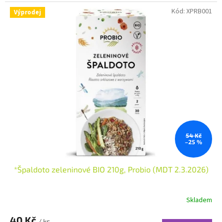
Kód:
XPRB001
Výprodej
54 Kč
–25 %
*Špaldoto zeleninové BIO 210g, Probio (MDT 2.3.2026)
Skladem
40 Kč
/ ks