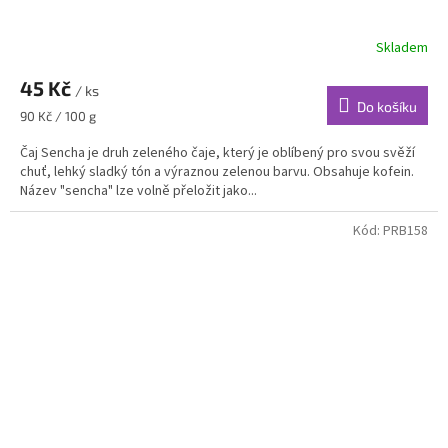
Skladem
45 Kč
/ ks
Do košíku
Měrná
90 Kč / 100 g
cena:
Čaj Sencha je druh zeleného čaje, který je oblíbený pro svou svěží
chuť, lehký sladký tón a výraznou zelenou barvu. Obsahuje kofein.
Název "sencha" lze volně přeložit jako...
Kód:
PRB158