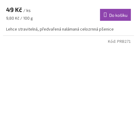
49 Kč
/ ks
Do košíku
Měrná
9,80 Kč / 100 g
cena:
Lehce stravitelná, předvařená nalámaná celozrnná pšenice
Kód:
PRB271