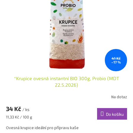
i
r
s
o
p
d
r
u
o
k
d
t
u
ů
k
t
ů
41 Kč
–17 %
*Krupice ovesná instantní BIO 300g, Probio (MDT
22.5.2026)
Na dotaz
34 Kč
/ ks
Do košíku
Měrná
11,33 Kč / 100 g
cena:
Ovesná krupice ideální pro přípravu kaše