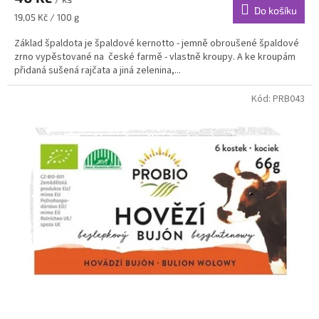
Do košíku
Měrná
19,05 Kč / 100 g
cena:
Základ špaldota je špaldové kernotto - jemně obroušené špaldové
zrno vypěstované na české farmě - vlastně kroupy. A ke kroupám
přidaná sušená rajčata a jiná zelenina,...
Kód:
PRB043