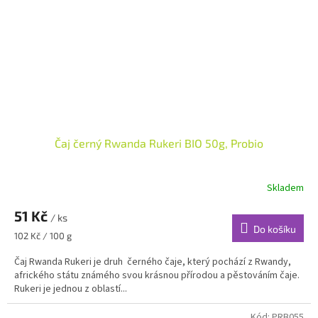
Čaj černý Rwanda Rukeri BIO 50g, Probio
Skladem
51 Kč
/ ks
Do košíku
Měrná
102 Kč / 100 g
cena:
Čaj Rwanda Rukeri je druh černého čaje, který pochází z Rwandy,
afrického státu známého svou krásnou přírodou a pěstováním čaje.
Rukeri je jednou z oblastí...
Kód:
PRB055