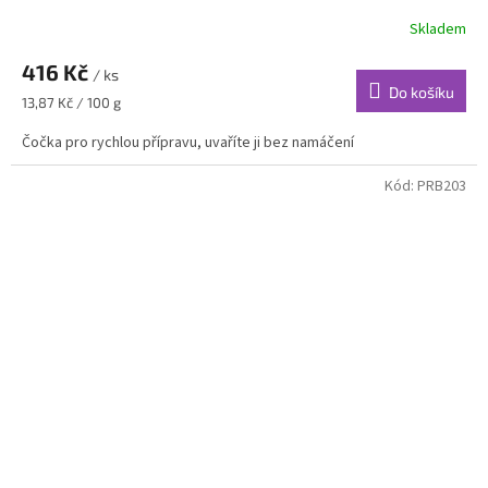
Skladem
416 Kč
/ ks
Do košíku
Měrná
13,87 Kč / 100 g
cena:
Čočka pro rychlou přípravu, uvaříte ji bez namáčení
Kód:
PRB203