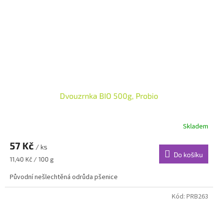
Dvouzrnka BIO 500g, Probio
Skladem
57 Kč
/ ks
Do košíku
Měrná
11,40 Kč / 100 g
cena:
Původní nešlechtěná odrůda pšenice
Kód:
PRB263