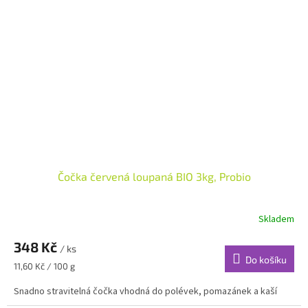
Čočka červená loupaná BIO 3kg, Probio
Skladem
348 Kč
/ ks
Do košíku
Měrná
11,60 Kč / 100 g
cena:
Snadno stravitelná čočka vhodná do polévek, pomazánek a kaší