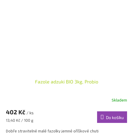
Fazole adzuki BIO 3kg, Probio
Skladem
402 Kč
/ ks
Do košíku
Měrná
13,40 Kč / 100 g
cena:
Dobře stravitelné malé fazolky jemné oříškové chuti