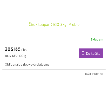
Čirok loupaný BIO 3kg, Probio
Skladem
305 Kč
/ ks
Do košíku
Měrná
10,17 Kč / 100 g
cena:
Oblíbená bezlepková obilovina
Kód:
PRB108