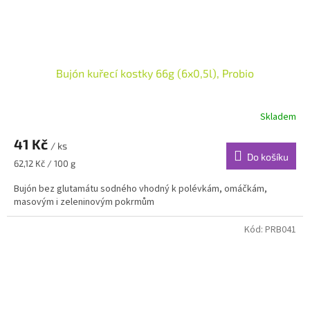
Bujón kuřecí kostky 66g (6x0,5l), Probio
Skladem
41 Kč
/ ks
Do košíku
Měrná
62,12 Kč / 100 g
cena:
Bujón bez glutamátu sodného vhodný k polévkám, omáčkám,
masovým i zeleninovým pokrmům
Kód:
PRB041