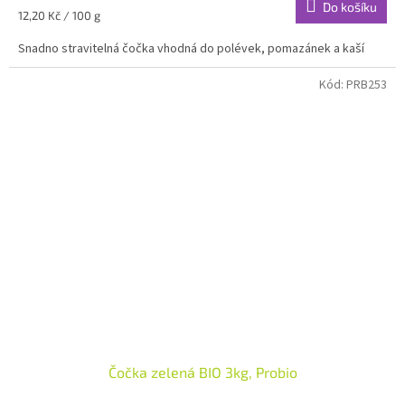
Do košíku
Měrná
12,20 Kč / 100 g
cena:
Snadno stravitelná čočka vhodná do polévek, pomazánek a kaší
Kód:
PRB253
Čočka zelená BIO 3kg, Probio