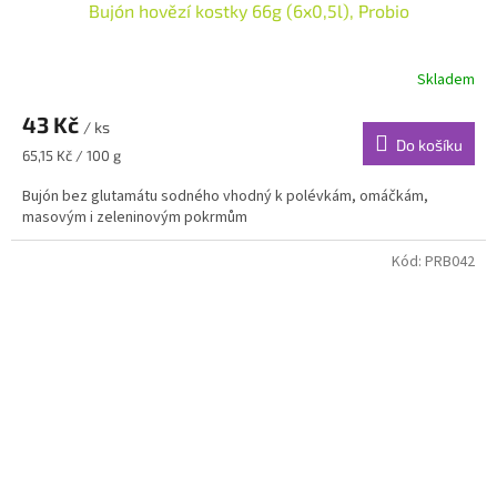
Bujón hovězí kostky 66g (6x0,5l), Probio
Skladem
43 Kč
/ ks
Do košíku
Měrná
65,15 Kč / 100 g
cena:
Bujón bez glutamátu sodného vhodný k polévkám, omáčkám,
masovým i zeleninovým pokrmům
Kód:
PRB042