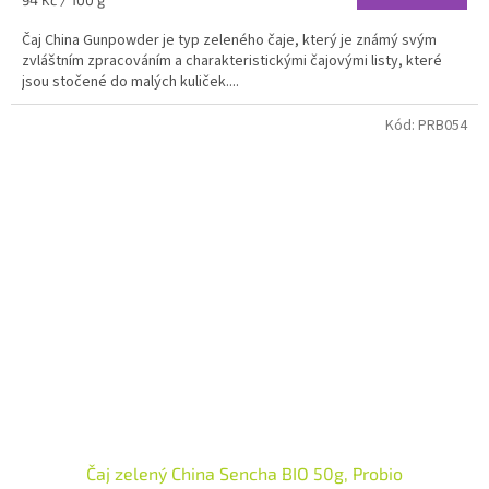
94 Kč / 100 g
cena:
Čaj China Gunpowder je typ zeleného čaje, který je známý svým
zvláštním zpracováním a charakteristickými čajovými listy, které
jsou stočené do malých kuliček....
Kód:
PRB054
Čaj zelený China Sencha BIO 50g, Probio