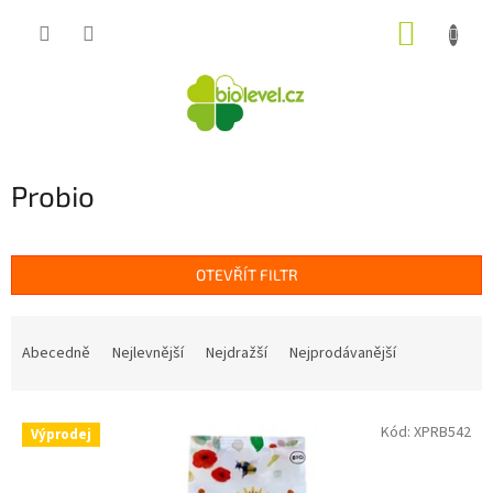
Přejít
NÁKUP
na
obsah
KOŠÍK
Probio
OTEVŘÍT FILTR
Ř
a
Abecedně
Nejlevnější
Nejdražší
Nejprodávanější
z
e
V
n
Kód:
XPRB542
Výprodej
ý
í
p
p