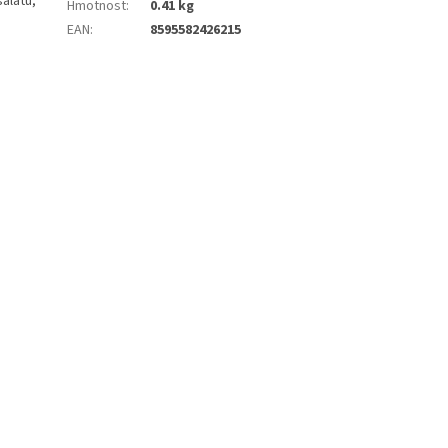
salátu,
Hmotnost
:
0.41 kg
EAN
:
8595582426215