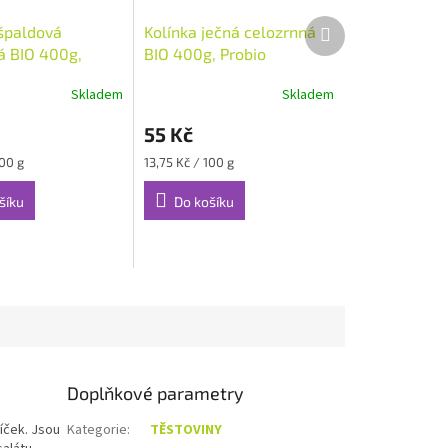
Další
špaldová
Kolínka ječná celozrnná
produkt
á BIO 400g,
BIO 400g, Probio
Skladem
Skladem
55 Kč
Měrná
100 g
13,75 Kč / 100 g
cena:
šíku
Do košíku
Doplňkové parametry
íček. Jsou
Kategorie
:
TĚSTOVINY