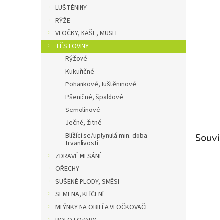
n
LUŠTĚNINY
e
RÝŽE
l
VLOČKY, KAŠE, MÜSLI
TĚSTOVINY
Rýžové
Kukuřičné
Pohankové, luštěninové
Pšeničné, špaldové
Semolinové
Ječné, žitné
Blížící se/uplynulá min. doba
Souvi
trvanlivosti
ZDRAVÉ MLSÁNÍ
OŘECHY
SUŠENÉ PLODY, SMĚSI
SEMENA, KLÍČENÍ
MLÝNKY NA OBILÍ A VLOČKOVAČE