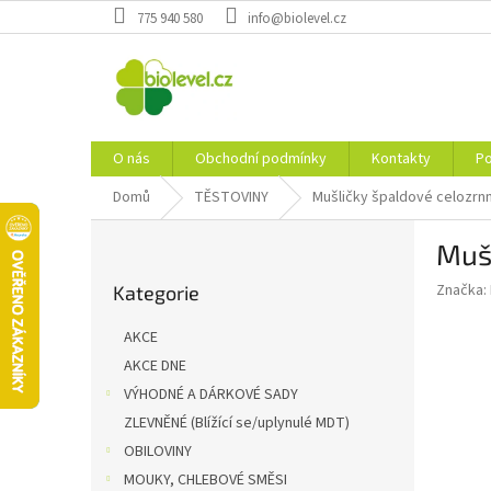
Přejít
775 940 580
info@biolevel.cz
na
obsah
O nás
Obchodní podmínky
Kontakty
Po
Domů
TĚSTOVINY
Mušličky špaldové celozrn
P
Mušl
o
Přeskočit
s
Značka:
Kategorie
kategorie
t
r
AKCE
a
AKCE DNE
n
VÝHODNÉ A DÁRKOVÉ SADY
n
í
ZLEVNĚNÉ (Blížící se/uplynulé MDT)
p
OBILOVINY
a
MOUKY, CHLEBOVÉ SMĚSI