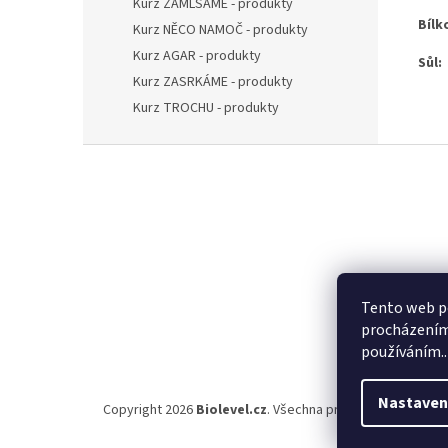
Kurz ZAMLSÁME - produkty
Bílk
Kurz NĚCO NAMOČ - produkty
Kurz AGAR - produkty
Sůl:
Kurz ZASRKÁME - produkty
Kurz TROCHU - produkty
Z
á
p
a
t
í
Tento web po
procházením 
používáním..
Nastaven
Copyright 2026
Biolevel.cz
. Všechna práva vyhrazena.
Up