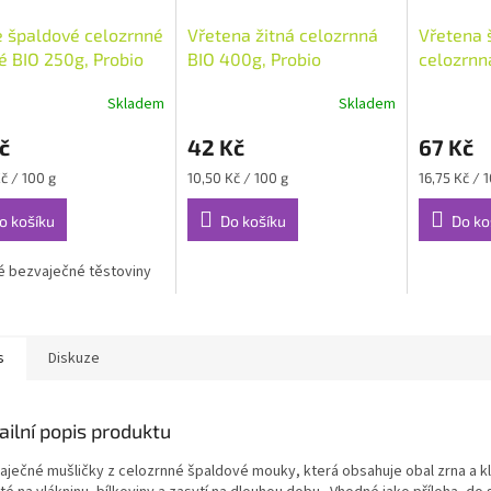
 špaldové celozrnné
Vřetena žitná celozrnná
Vřetena 
é BIO 250g, Probio
BIO 400g, Probio
celozrnn
Probio
Skladem
Skladem
č
42 Kč
67 Kč
Měrná
Měrná
č / 100 g
10,50 Kč / 100 g
16,75 Kč / 
cena:
cena:
o košíku
Do košíku
Do ko
 bezvaječné těstoviny
s
Diskuze
ailní popis produktu
aječné mušličky z celozrnné špaldové mouky, která obsahuje obal zrna a kl