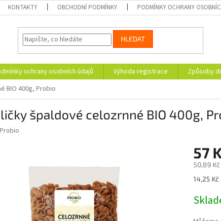
KONTAKTY
OBCHODNÍ PODMÍNKY
PODMÍNKY OCHRANY OSOBNÍC
HLEDAT
dmínky ochrany osobních údajů
Výhoda registrace
Způsoby d
né BIO 400g, Probio
ičky špaldové celozrnné BIO 400g, Pr
Probio
57 
50,89 Kč
Měrná
14,25 Kč 
cena:
Skla