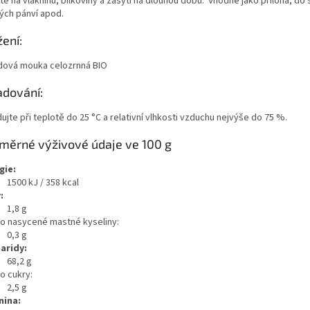
é na vlákninu, bílkoviny a zasytí na dlouhou dobu. Vhodné jako příloha, do 
lých pánví apod.
žení:
dová mouka celozrnná BIO
adování:
ujte při teplotě do 25 °C a relativní vlhkosti vzduchu nejvýše do 75 %.
měrné výživové údaje ve 100 g
gie:
1500 kJ / 358 kcal
:
1,8 g
ho nasycené mastné kyseliny:
0,3 g
aridy:
68,2 g
o cukry:
2,5 g
nina: