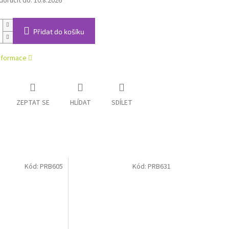
oručit do:
10.8.2026
Přidat do košíku
informace
ZEPTAT SE
HLÍDAT
SDÍLET
Kód:
PRB605
Kód:
PRB631