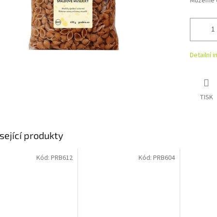
Můžeme d
Detailní 
TISK
sející produkty
Kód:
PRB612
Kód:
PRB604