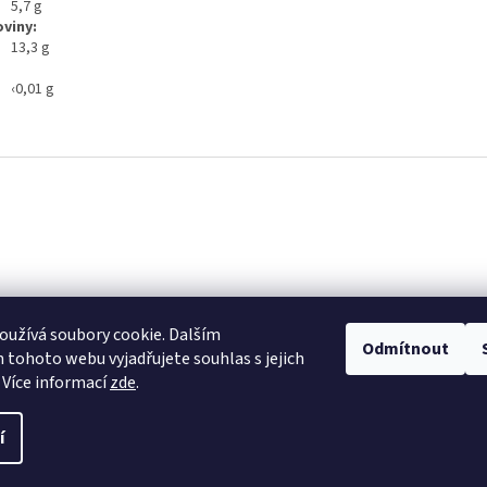
5,7 g
oviny:
13,3 g
‹0,01 g
užívá soubory cookie. Dalším
Odmítnout
tohoto webu vyjadřujete souhlas s jejich
 Více informací
zde
.
í
ravit nastavení cookies