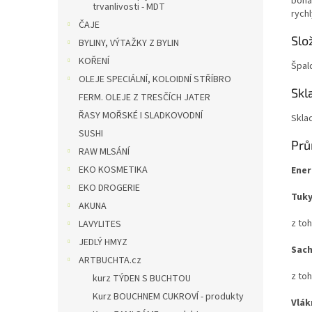
bohat
trvanlivosti - MDT
rych
ČAJE
Slo
BYLINY, VÝTAŽKY Z BYLIN
KOŘENÍ
Špal
OLEJE SPECIÁLNÍ, KOLOIDNÍ STŘÍBRO
Skl
FERM. OLEJE Z TRESČÍCH JATER
ŘASY MOŘSKÉ I SLADKOVODNÍ
Sklad
SUSHI
Prů
RAW MLSÁNÍ
EKO KOSMETIKA
Ener
EKO DROGERIE
Tuky
AKUNA
z to
LAVYLITES
JEDLÝ HMYZ
Sach
ARTBUCHTA.cz
z toh
kurz TÝDEN S BUCHTOU
Kurz BOUCHNEM CUKROVÍ - produkty
Vlák