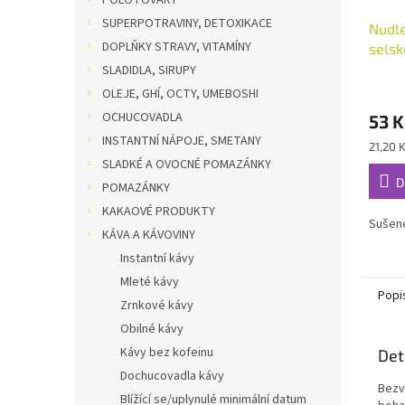
POLOTOVARY
SUPERPOTRAVINY, DETOXIKACE
Nudle
DOPLŇKY STRAVY, VITAMÍNY
selsk
SLADIDLA, SIRUPY
OLEJE, GHÍ, OCTY, UMEBOSHI
OCHUCOVADLA
53 K
INSTANTNÍ NÁPOJE, SMETANY
Měrná
21,20 K
cena:
SLADKÉ A OVOCNÉ POMAZÁNKY
D
POMAZÁNKY
KAKAOVÉ PRODUKTY
Sušené
KÁVA A KÁVOVINY
Instantní kávy
Mleté kávy
Popi
Zrnkové kávy
Obilné kávy
Kávy bez kofeinu
Det
Dochucovadla kávy
Bezv
Blížící se/uplynulé minimální datum