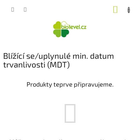
Přejít
NÁKUP
na
obsah
KOŠÍK
Blížící se/uplynulé min. datum
trvanlivosti (MDT)
Produkty teprve připravujeme.