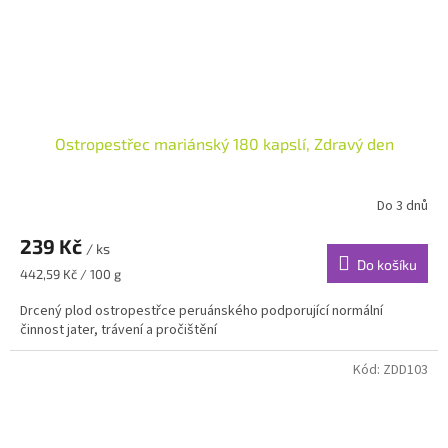
Ostropestřec mariánský 180 kapslí, Zdravý den
Do 3 dnů
239 Kč
/ ks
Do košíku
Měrná
442,59 Kč / 100 g
cena:
Drcený plod ostropestřce peruánského podporující normální
činnost jater, trávení a pročištění
Kód:
ZDD103