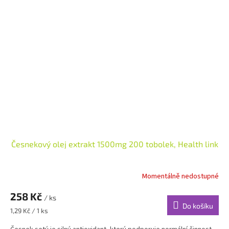
Česnekový olej extrakt 1500mg 200 tobolek, Health link
Momentálně nedostupné
258 Kč
/ ks
Do košíku
Měrná
1,29 Kč / 1 ks
cena: