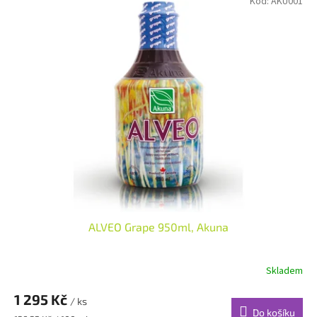
Kód:
AKU001
ALVEO Grape 950ml, Akuna
Skladem
1 295 Kč
/ ks
Do košíku