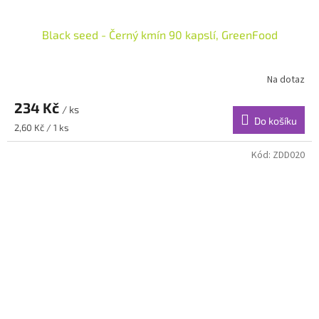
Black seed - Černý kmín 90 kapslí, GreenFood
Na dotaz
234 Kč
/ ks
Do košíku
Měrná
2,60 Kč / 1 ks
cena:
Kód:
ZDD020