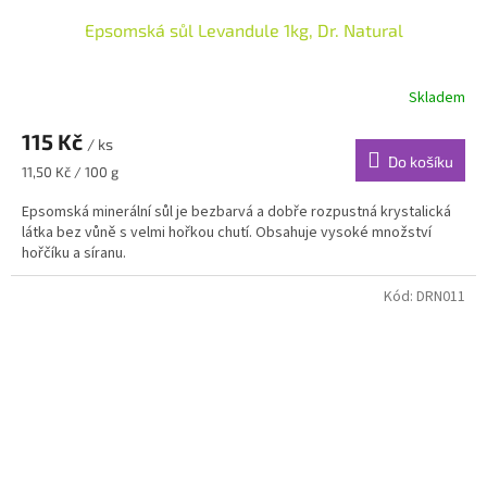
Epsomská sůl Levandule 1kg, Dr. Natural
Skladem
115 Kč
/ ks
Do košíku
Měrná
11,50 Kč / 100 g
cena:
Epsomská minerální sůl je bezbarvá a dobře rozpustná krystalická
látka bez vůně s velmi hořkou chutí. Obsahuje vysoké množství
hořčíku a síranu.
Kód:
DRN011