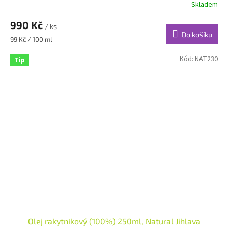
Skladem
990 Kč
/ ks
Do košíku
Měrná
99 Kč / 100 ml
cena:
Kód:
NAT230
Tip
Olej rakytníkový (100%) 250ml, Natural Jihlava