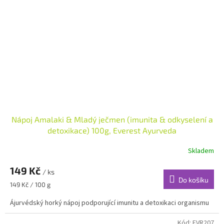
Nápoj Amalaki & Mladý ječmen (imunita & odkyselení a
detoxikace) 100g, Everest Ayurveda
Skladem
149 Kč
/ ks
Do košíku
Měrná
149 Kč / 100 g
cena:
Ájurvédský horký nápoj podporující imunitu a detoxikaci organismu
Kód:
EVR207