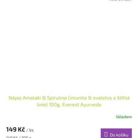
Nápoj Amalaki & Spirulina (imunita & svalstvo a štíhlá
linie) 100g, Everest Ayurveda
Skladem
149 Kč
/ ks
Do košíku
Měrná
149 Kč / 100 g