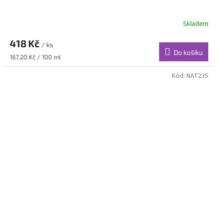
Skladem
418 Kč
/ ks
Do košíku
Měrná
167,20 Kč / 100 ml
cena:
Kód:
NAT235