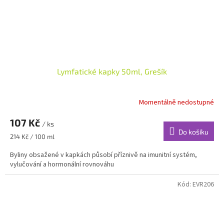
Lymfatické kapky 50ml, Grešík
Momentálně nedostupné
107 Kč
/ ks
Do košíku
Měrná
214 Kč / 100 ml
cena:
Byliny obsažené v kapkách působí příznivě na imunitní systém,
vylučování a hormonální rovnováhu
Kód:
EVR206