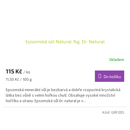
Epsomská sůl Natural 1kg, Dr. Natural
Skladem
115 Kč
/ ks
Do košíku
Měrná
11,50 Kč / 100 g
cena:
Epsomská minerální sůl je bezbarvá a dobře rozpustná krystalická
látka bez vůně s velmi hořkou chutí. Obsahuje vysoké množství
hořčíku a síranu. Epsomská sůl Dr. natural je v...
Kód:
GRF055