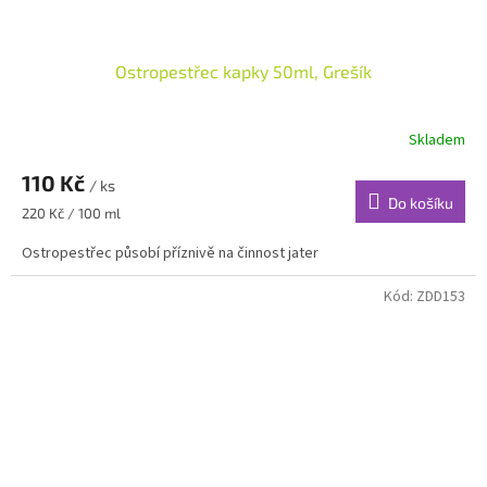
Ostropestřec kapky 50ml, Grešík
Skladem
110 Kč
/ ks
Do košíku
Měrná
220 Kč / 100 ml
cena:
Ostropestřec působí příznivě na činnost jater
Kód:
ZDD153