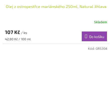
Olej z ostropestřce mariánského 250ml, Natural Jihlava
Skladem
107 Kč
/ ks
Do košíku
Měrná
42,80 Kč / 100 ml
cena:
Kód:
GRS304