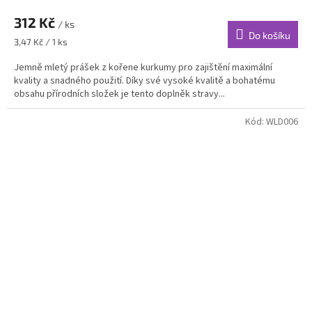
312 Kč
/ ks
Do košíku
Měrná
3,47 Kč / 1 ks
cena:
Jemně mletý prášek z kořene kurkumy pro zajištění maximální
kvality a snadného použití. Díky své vysoké kvalitě a bohatému
obsahu přírodních složek je tento doplněk stravy...
Kód:
WLD006