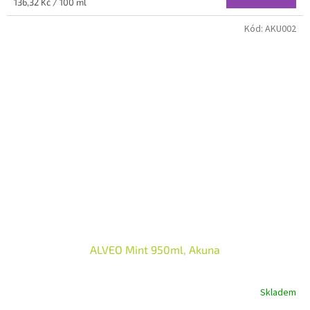
Měrná
136,32 Kč / 100 ml
cena:
Kód:
AKU002
ALVEO Mint 950ml, Akuna
Skladem