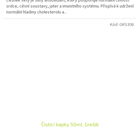
Česnek setý je silný antioxidant, který podporuje normální činnost
srdce, cévní soustavy, jater a imunitního systému. Přispívá k udržení
normální hladiny cholesterolu a...
Kód:
GRS306
Čistící kapky 50ml, Grešík