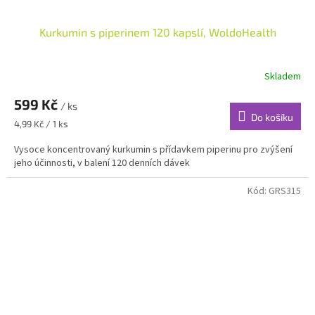
Kurkumin s piperinem 120 kapslí, WoldoHealth
Skladem
599 Kč
/ ks
Do košíku
Měrná
4,99 Kč / 1 ks
cena:
Vysoce koncentrovaný kurkumin s přídavkem piperinu pro zvýšení
jeho účinnosti, v balení 120 denních dávek
Kód:
GRS315