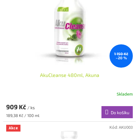
s
k
p
t
r
ů
o
d
u
k
t
ů
1 150 Kč
–20 %
AkuCleanse 480ml, Akuna
Skladem
909 Kč
/ ks
Do košíku
Měrná
189,38 Kč / 100 ml
cena:
Kód:
AKU003
Akce