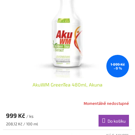
1 099 Kč
–9 %
AkuWM GreenTea 480ml, Akuna
Momentálně nedostupné
999 Kč
/ ks
Do košíku
Měrná
208,12 Kč / 100 ml
cena: