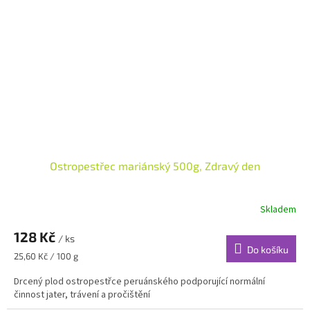
Ostropestřec mariánský 500g, Zdravý den
Skladem
128 Kč
/ ks
Do košíku
Měrná
25,60 Kč / 100 g
cena:
Drcený plod ostropestřce peruánského podporující normální
činnost jater, trávení a pročištění