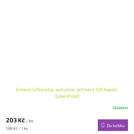
Greens (chlorella, spirulina, ječmen) 120 kapslí,
GreenFood
Skladem
203 Kč
/ ks
Do košíku
Měrná
1,69 Kč / 1 ks
cena: