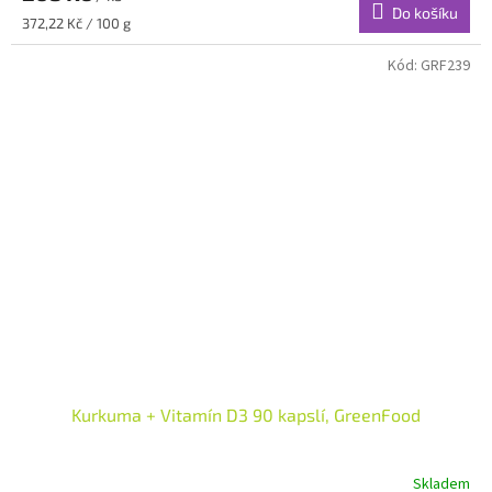
Do košíku
Měrná
372,22 Kč / 100 g
cena:
Kód:
GRF239
Kurkuma + Vitamín D3 90 kapslí, GreenFood
Skladem