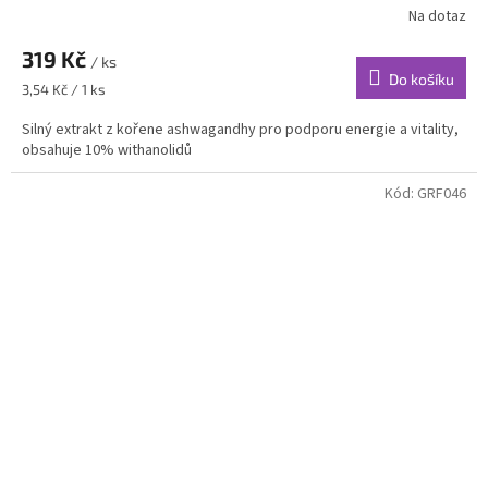
Na dotaz
319 Kč
/ ks
Do košíku
Měrná
3,54 Kč / 1 ks
cena:
Silný extrakt z kořene ashwagandhy pro podporu energie a vitality,
obsahuje 10% withanolidů
Kód:
GRF046