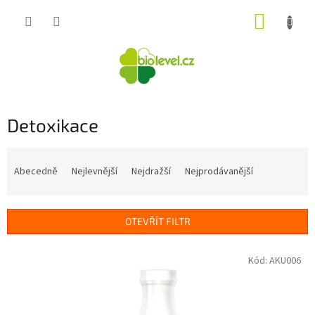
Přejít
NÁKUP
na
obsah
KOŠÍK
Detoxikace
Ř
a
Abecedně
Nejlevnější
Nejdražší
Nejprodávanější
z
e
n
OTEVŘÍT FILTR
í
p
V
Kód:
AKU006
r
ý
o
p
d
i
u