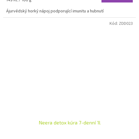
cena:
Ájurvédský horký nápoj podporující imunitu a hubnutí
Kód:
ZDD023
Neera detox kúra 7-denní 1l