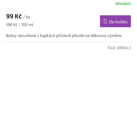
Skladem
99 Kč
/ ks
Do košíku
Měrná
198 Kč / 100 ml
cena:
Byliny obsažené v kapkách příznivě působí na látkovou výměnu
Kód:
DRN012