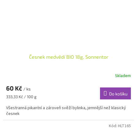
Česnek medvědí BIO 18g, Sonnentor
Skladem
60 Kč
/ ks
Do košíku
Měrná
333,33 Kč / 100 g
cena:
Všestranná pikantní a zároveň svěží bylinka, jemnější než klasický
česnek
Kód:
HLT165