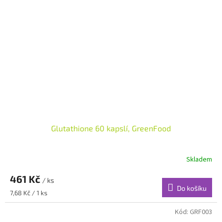
Glutathione 60 kapslí, GreenFood
Skladem
461 Kč
/ ks
Do košíku
Měrná
7,68 Kč / 1 ks
cena:
Kód:
GRF003