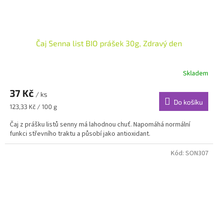
Čaj Senna list BIO prášek 30g, Zdravý den
Skladem
37 Kč
/ ks
Do košíku
Měrná
123,33 Kč / 100 g
cena:
Čaj z prášku listů senny má lahodnou chuť. Napomáhá normální
funkci střevního traktu a působí jako antioxidant.
Kód:
SON307