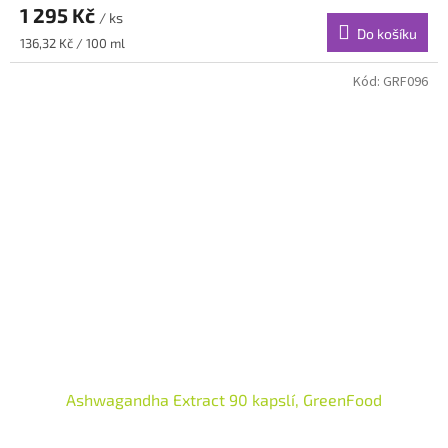
1 295 Kč
/ ks
Do košíku
Měrná
136,32 Kč / 100 ml
cena:
Kód:
GRF096
Ashwagandha Extract 90 kapslí, GreenFood