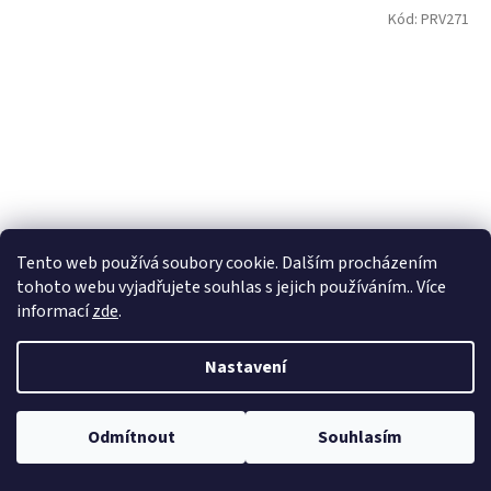
Kód:
PRV271
Tento web používá soubory cookie. Dalším procházením
tohoto webu vyjadřujete souhlas s jejich používáním.. Více
informací
zde
.
Nastavení
Ostropestřec mariánský drcený 300g, Provita
Odmítnout
Souhlasím
Skladem
46 Kč
/ ks