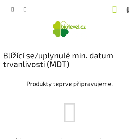
Přejít
NÁKUP
na
obsah
KOŠÍK
Blížící se/uplynulé min. datum
trvanlivosti (MDT)
Produkty teprve připravujeme.