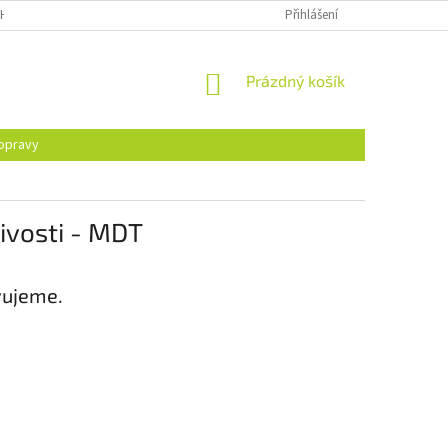
H ÚDAJŮ
Přihlášení
NÁKUPNÍ
Prázdný košík
KOŠÍK
opravy
livosti - MDT
vujeme.