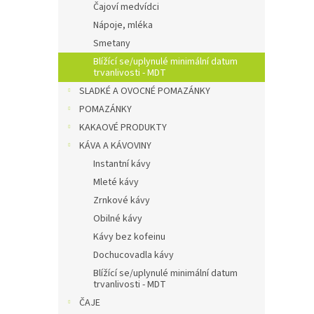
Čajoví medvídci
Nápoje, mléka
Smetany
Blížící se/uplynulé minimální datum
trvanlivosti - MDT
SLADKÉ A OVOCNÉ POMAZÁNKY
POMAZÁNKY
KAKAOVÉ PRODUKTY
KÁVA A KÁVOVINY
Instantní kávy
Mleté kávy
Zrnkové kávy
Obilné kávy
Kávy bez kofeinu
Dochucovadla kávy
Blížící se/uplynulé minimální datum
trvanlivosti - MDT
ČAJE