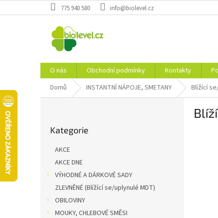
Přejít
775 940 580
info@biolevel.cz
na
obsah
O nás
Obchodní podmínky
Kontakty
Po
Domů
INSTANTNÍ NÁPOJE, SMETANY
Blížící s
P
Blíž
o
Přeskočit
s
Kategorie
kategorie
t
r
AKCE
a
AKCE DNE
n
VÝHODNÉ A DÁRKOVÉ SADY
n
í
ZLEVNĚNÉ (Blížící se/uplynulé MDT)
p
OBILOVINY
a
MOUKY, CHLEBOVÉ SMĚSI