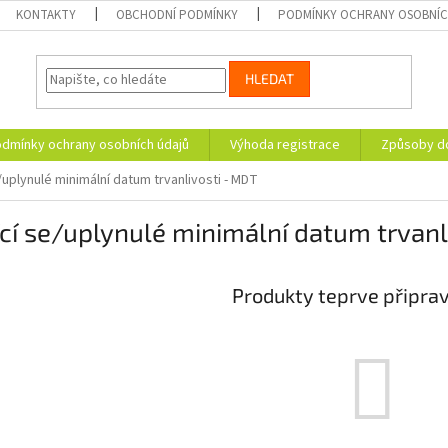
KONTAKTY
OBCHODNÍ PODMÍNKY
PODMÍNKY OCHRANY OSOBNÍC
HLEDAT
dmínky ochrany osobních údajů
Výhoda registrace
Způsoby d
e/uplynulé minimální datum trvanlivosti - MDT
ící se/uplynulé minimální datum trvan
Produkty teprve připra