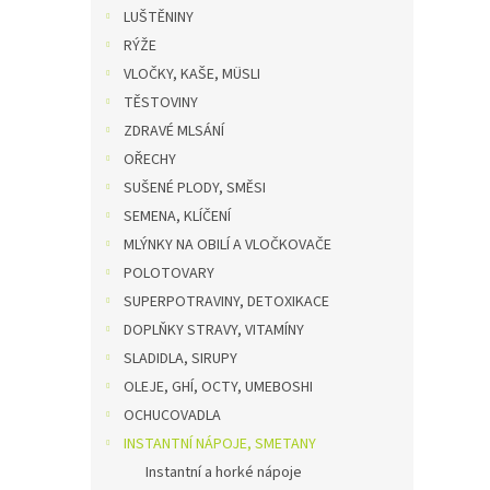
n
LUŠTĚNINY
e
RÝŽE
l
VLOČKY, KAŠE, MÜSLI
TĚSTOVINY
ZDRAVÉ MLSÁNÍ
OŘECHY
SUŠENÉ PLODY, SMĚSI
SEMENA, KLÍČENÍ
MLÝNKY NA OBILÍ A VLOČKOVAČE
POLOTOVARY
SUPERPOTRAVINY, DETOXIKACE
DOPLŇKY STRAVY, VITAMÍNY
SLADIDLA, SIRUPY
OLEJE, GHÍ, OCTY, UMEBOSHI
OCHUCOVADLA
INSTANTNÍ NÁPOJE, SMETANY
Instantní a horké nápoje