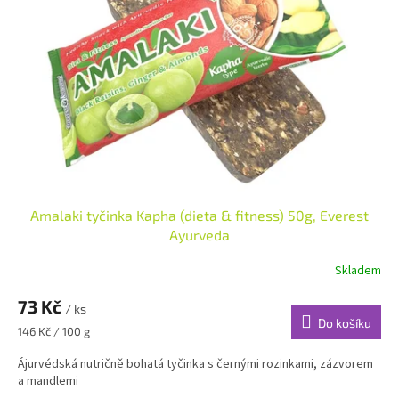
s
k
p
t
r
ů
o
d
u
k
t
ů
Amalaki tyčinka Kapha (dieta & fitness) 50g, Everest
Ayurveda
Skladem
73 Kč
/ ks
Do košíku
Měrná
146 Kč / 100 g
cena:
Ájurvédská nutričně bohatá tyčinka s černými rozinkami, zázvorem
a mandlemi