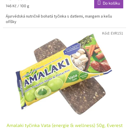
Do košíku
Měrná
146 Kč / 100 g
cena:
Ájurvédská nutričně bohatá tyčinka s datlemi, mangem a kešu
oříšky
Kód:
EVR151
Amalaki tyčinka Vata (energie & wellness) 50g, Everest