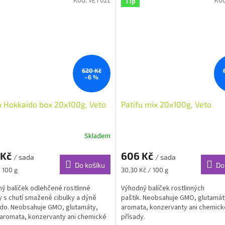
Kód:
VET021
Kó
Tip
620 Kč
–6 %
u Hokkaido box 20x100g, Veto
Patifu mix 20x100g, Veto
Skladem
 Kč
606 Kč
/ sada
/ sada
Do košíku
Do
Měrná
/ 100 g
30,30 Kč / 100 g
cena:
ý balíček odlehčené rostlinné
Výhodný balíček rostlinných
y s chutí smažené cibulky a dýně
paštik. Neobsahuje GMO, glutamát
do. Neobsahuje GMO, glutamáty,
aromata, konzervanty ani chemick
aromata, konzervanty ani chemické
přísady.