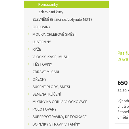
o
n
p
Pomazánky
d
e
i
Zdravotní kúry
u
l
s
k
ZLEVNĚNÉ (Blížící se/uplynulé MDT)
p
t
OBILOVINY
r
ů
o
MOUKY, CHLEBOVÉ SMĚSI
d
LUŠTĚNINY
u
RÝŽE
Patif
k
VLOČKY, KAŠE, MÜSLI
20x10
t
TĚSTOVINY
ů
ZDRAVÉ MLSÁNÍ
OŘECHY
650
SUŠENÉ PLODY, SMĚSI
Měrná
32,50 
SEMENA, KLÍČENÍ
cena:
Výhodn
MLÝNKY NA OBILÍ A VLOČKOVAČE
chutí 
POLOTOVARY
česnek
SUPERPOTRAVINY, DETOXIKACE
umělá 
přísad
DOPLŇKY STRAVY, VITAMÍNY