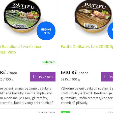
680 Kč
–4 %
u Bazalka a česnek box
Patifu Delikates box 20x100
0g, Veto
Skladem
 Kč
640 Kč
/ sada
/ sada
Do košíku
Do
Měrná
Kč / 100 g
32 Kč / 100 g
cena:
é balení jemná rostlinné paštiky s
Výhodné balení delikátní rostlinné 
oblíbené bazalky a mírně štiplavého
chutí cibulky a droždí. Neobsahuj
u. Neobsahuje GMO, glutamáty,
glutamáty, umělá aromata, konzer
aromata, konzervanty ani chemické
chemické přísady.
y.