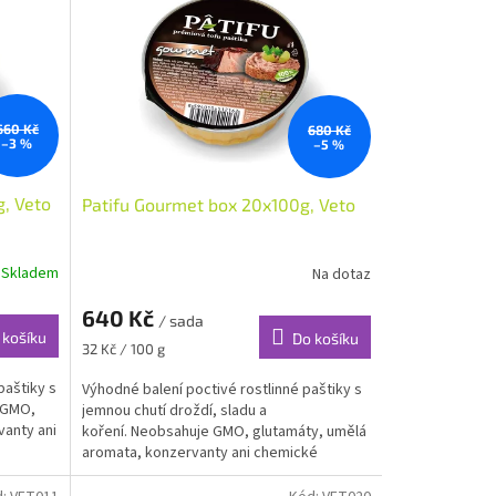
660 Kč
680 Kč
–3 %
–5 %
g, Veto
Patifu Gourmet box 20x100g, Veto
Skladem
Na dotaz
640 Kč
/ sada
 košíku
Do košíku
Měrná
32 Kč / 100 g
cena:
paštiky s
Výhodné balení poctivé rostlinné paštiky s
e GMO,
jemnou chutí droždí, sladu a
vanty ani
koření. Neobsahuje GMO, glutamáty, umělá
aromata, konzervanty ani chemické
přísady.