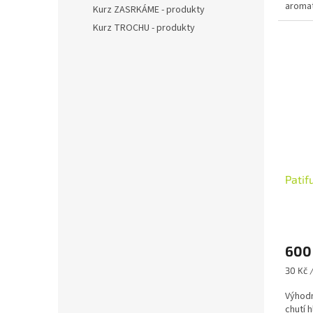
aromat
Kurz ZASRKÁME - produkty
přísad
Kurz TROCHU - produkty
Patif
600
Měrná
30 Kč 
cena:
Výhodn
chutí 