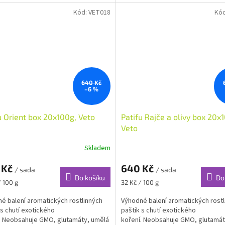
y.
Kód:
VET018
Kó
640 Kč
–6 %
u Orient box 20x100g, Veto
Patifu Rajče a olivy box 20x
Veto
Skladem
 Kč
640 Kč
/ sada
/ sada
Do košíku
Do
Měrná
/ 100 g
32 Kč / 100 g
cena:
é balení aromatických rostlinných
Výhodné balení aromatických rostl
 s chutí exotického
paštik s chutí exotického
. Neobsahuje GMO, glutamáty, umělá
koření. Neobsahuje GMO, glutamát