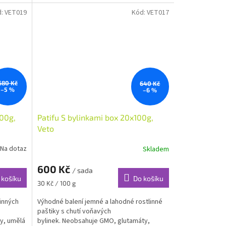
d:
VET019
Kód:
VET017
680 Kč
640 Kč
–5 %
–6 %
100g,
Patifu S bylinkami box 20x100g,
Veto
Na dotaz
Skladem
600 Kč
/ sada
 košíku
Do košíku
Měrná
30 Kč / 100 g
cena:
inných
Výhodné balení jemné a lahodné rostlinné
paštiky s chutí voňavých
y, umělá
bylinek. Neobsahuje GMO, glutamáty,