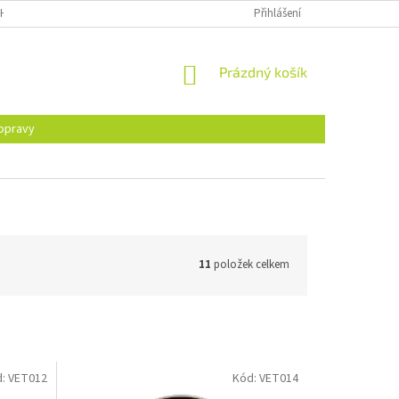
H ÚDAJŮ
Přihlášení
NÁKUPNÍ
Prázdný košík
KOŠÍK
opravy
11
položek celkem
d:
VET012
Kód:
VET014