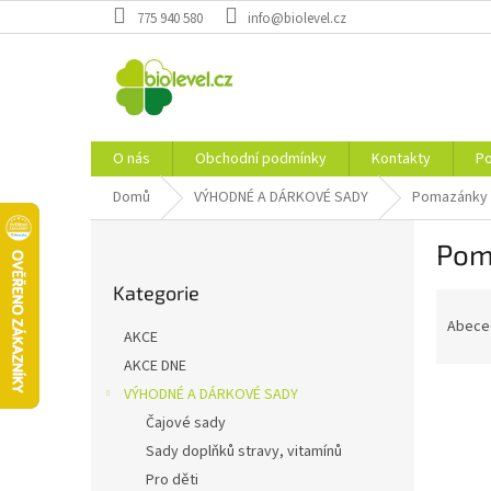
Přejít
775 940 580
info@biolevel.cz
na
obsah
O nás
Obchodní podmínky
Kontakty
Po
Domů
VÝHODNÉ A DÁRKOVÉ SADY
Pomazánky
P
Pom
o
Přeskočit
s
Kategorie
kategorie
Ř
t
a
r
Abece
AKCE
z
a
AKCE DNE
e
n
n
VÝHODNÉ A DÁRKOVÉ SADY
n
í
í
Čajové sady
p
p
Sady doplňků stravy, vitamínů
V
r
a
ý
Pro děti