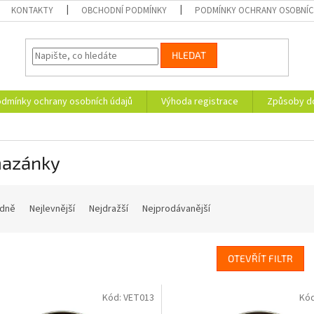
KONTAKTY
OBCHODNÍ PODMÍNKY
PODMÍNKY OCHRANY OSOBNÍC
HLEDAT
dmínky ochrany osobních údajů
Výhoda registrace
Způsoby d
azánky
dně
Nejlevnější
Nejdražší
Nejprodávanější
OTEVŘÍT FILTR
Kód:
VET013
Kó