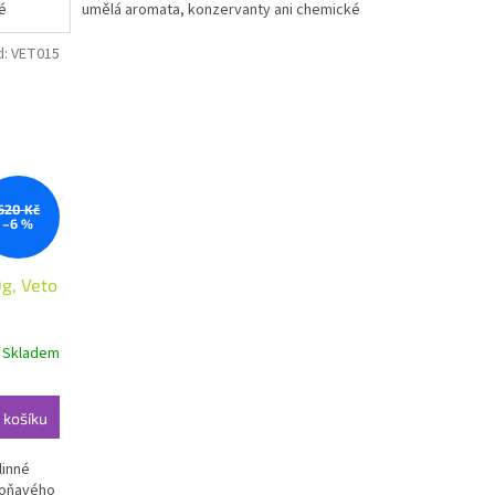
é
umělá aromata, konzervanty ani chemické
přísady.
d:
VET015
620 Kč
–6 %
g, Veto
Skladem
 košíku
linné
 voňavého