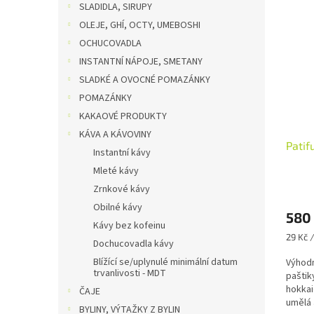
SLADIDLA, SIRUPY
OLEJE, GHÍ, OCTY, UMEBOSHI
OCHUCOVADLA
INSTANTNÍ NÁPOJE, SMETANY
SLADKÉ A OVOCNÉ POMAZÁNKY
POMAZÁNKY
KAKAOVÉ PRODUKTY
KÁVA A KÁVOVINY
Patif
Instantní kávy
Mleté kávy
Zrnkové kávy
Obilné kávy
580
Kávy bez kofeinu
Měrná
29 Kč 
Dochucovadla kávy
cena:
Blížící se/uplynulé minimální datum
Výhodn
trvanlivosti - MDT
paštik
hokkai
ČAJE
umělá 
BYLINY, VÝTAŽKY Z BYLIN