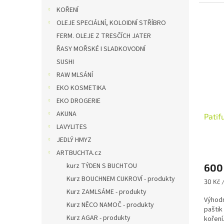
přísad
KOŘENÍ
OLEJE SPECIÁLNÍ, KOLOIDNÍ STŘÍBRO
FERM. OLEJE Z TRESČÍCH JATER
ŘASY MOŘSKÉ I SLADKOVODNÍ
SUSHI
RAW MLSÁNÍ
EKO KOSMETIKA
EKO DROGERIE
AKUNA
Patif
LAVYLITES
JEDLÝ HMYZ
ARTBUCHTA.cz
kurz TÝDEN S BUCHTOU
600
Kurz BOUCHNEM CUKROVÍ - produkty
Měrná
30 Kč 
cena:
Kurz ZAMLSÁME - produkty
Výhodn
Kurz NĚCO NAMOČ - produkty
paštik
Kurz AGAR - produkty
koření