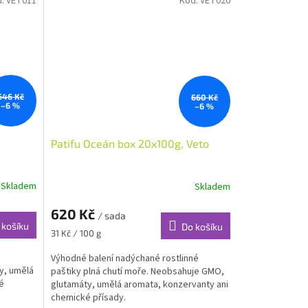
d:
VET011
Kód:
VET020
646 Kč
660 Kč
–6 %
–6 %
Patifu Oceán box 20x100g, Veto
Skladem
Skladem
620 Kč
/ sada
 košíku
Do košíku
Měrná
31 Kč / 100 g
cena:
Výhodné balení nadýchané rostlinné
y, umělá
paštiky plná chutí moře. Neobsahuje GMO,
é
glutamáty, umělá aromata, konzervanty ani
chemické přísady.