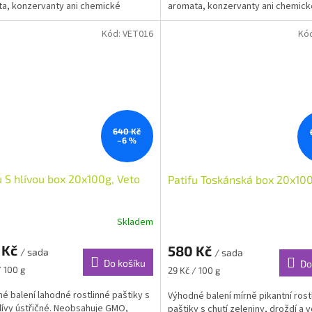
a, konzervanty ani chemické
aromata, konzervanty ani chemick
y.
přísady.
Kód:
VET016
Kó
640 Kč
–6 %
u S hlívou box 20x100g, Veto
Patifu Toskánská box 20x100
Skladem
 Kč
580 Kč
/ sada
/ sada
Do košíku
Do
Měrná
/ 100 g
29 Kč / 100 g
cena:
é balení lahodné rostlinné paštiky s
Výhodné balení mírně pikantní rost
hlívy ústřičné. Neobsahuje GMO,
paštiky s chutí zeleniny, droždí a