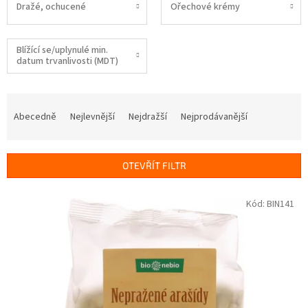
Dražé, ochucené
Ořechové krémy
Blížící se/uplynulé min.
datum trvanlivosti (MDT)
Ř
a
Abecedně
Nejlevnější
Nejdražší
Nejprodávanější
z
e
n
OTEVŘÍT FILTR
í
p
V
Kód:
BIN141
r
ý
o
p
d
i
u
s
k
p
t
r
ů
o