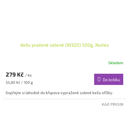
Kešu pražené solené (W320) 500g, Nuties
Skladem
279 Kč
/ ks
Do košíku
Měrná
55,80 Kč / 100 g
cena:
Dopřejte si lahodné do křupava vypražené solené kešu oříšky.
Kód:
PRV106