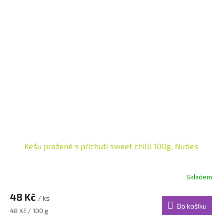
Kešu pražené s příchutí sweet chilli 100g, Nuties
Skladem
48 Kč
/ ks
Do košíku
Měrná
48 Kč / 100 g
cena: