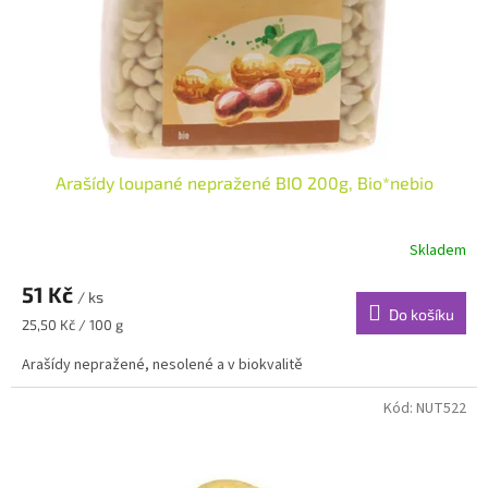
d
u
k
t
ů
Arašídy loupané nepražené BIO 200g, Bio*nebio
Skladem
51 Kč
/ ks
Do košíku
Měrná
25,50 Kč / 100 g
cena:
Arašídy nepražené, nesolené a v biokvalitě
Kód:
NUT522