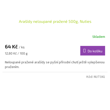
Arašídy neloupané pražené 500g, Nuties
Skladem
64 Kč
/ ks
Do košíku
Měrná
12,80 Kč / 100 g
cena:
Neloupané pražené arašídy se pyšní přírodní chutí ještě vylepšenou
pražením.
Kód:
NUT041