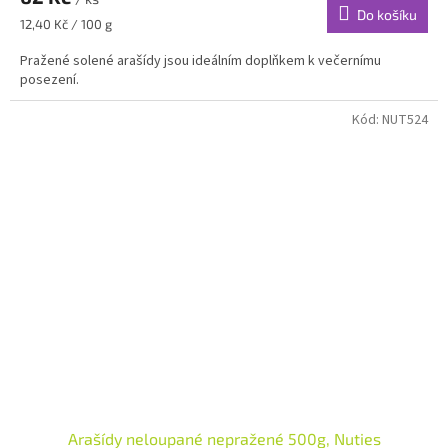
Do košíku
Měrná
12,40 Kč / 100 g
cena:
Pražené solené arašídy jsou ideálním doplňkem k večernímu
posezení.
Kód:
NUT524
Arašídy neloupané nepražené 500g, Nuties