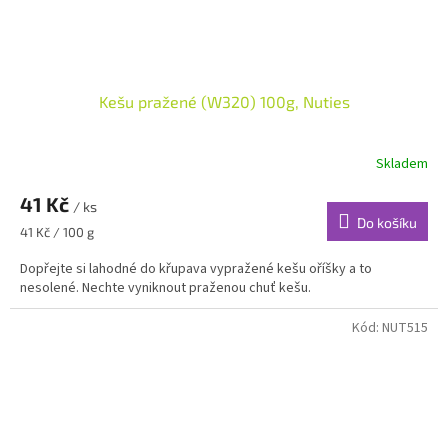
Kešu pražené (W320) 100g, Nuties
Skladem
41 Kč
/ ks
Do košíku
Měrná
41 Kč / 100 g
cena:
Dopřejte si lahodné do křupava vypražené kešu oříšky a to
nesolené. Nechte vyniknout praženou chuť kešu.
Kód:
NUT515