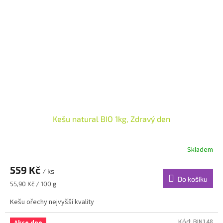
Kešu natural BIO 1kg, Zdravý den
Skladem
559 Kč
/ ks
Do košíku
Měrná
55,90 Kč / 100 g
cena:
Kešu ořechy nejvyšší kvality
Kód:
BIN148
Akce dne