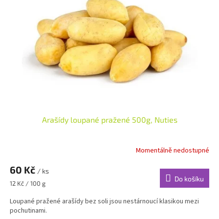
Arašídy loupané pražené 500g, Nuties
Momentálně nedostupné
60 Kč
/ ks
Do košíku
Měrná
12 Kč / 100 g
cena:
Loupané pražené arašídy bez soli jsou nestárnoucí klasikou mezi
pochutinami.