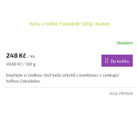
Kešu v hořké čokoládě 500g, Nuties
Skladem
248 Kč
/ ks
Do košíku
Měrná
49,60 Kč / 100 g
cena:
Dopřejte si sladkou chuť kešu ořechů v kombinaci s vynikající
hořkou čokoládou.
Kód:
PRV036