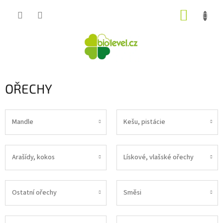
Přejít
NÁKUP
na
obsah
KOŠÍK
OŘECHY
Mandle
Kešu, pistácie
Arašídy, kokos
Lískové, vlašské ořechy
Ostatní ořechy
Směsi