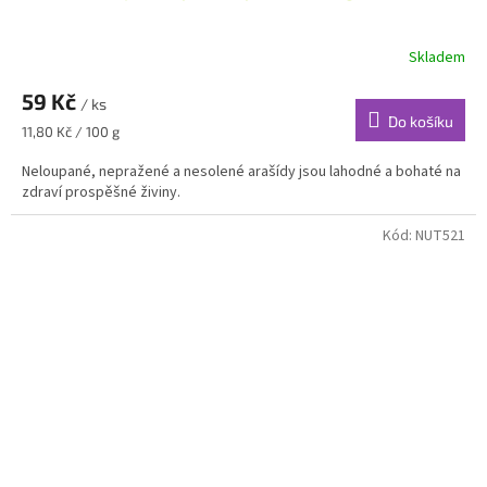
Skladem
59 Kč
/ ks
Do košíku
Měrná
11,80 Kč / 100 g
cena:
Neloupané, nepražené a nesolené arašídy jsou lahodné a bohaté na
zdraví prospěšné živiny.
Kód:
NUT521