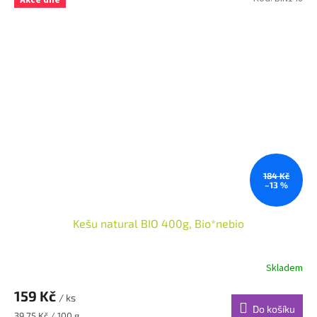
184 Kč
–13 %
Kešu natural BIO 400g, Bio*nebio
Skladem
159 Kč
/ ks
Do košíku
Měrná
39,75 Kč / 100 g