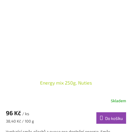
Energy mix 250g, Nuties
Skladem
96 Kč
/ ks
Do košíku
Měrná
38,40 Kč / 100 g
cena:
Vynikající směs ořechů a ovoce pro doplnění energie. Směs