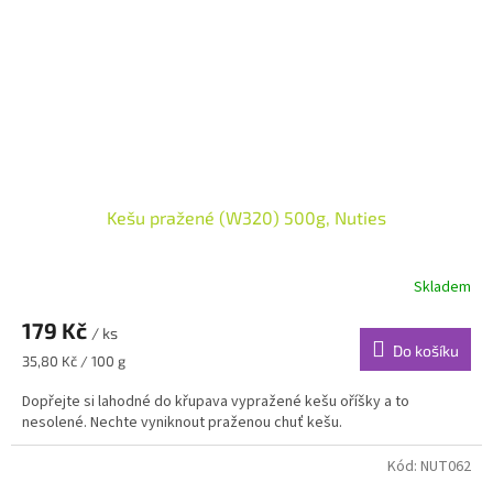
Kešu pražené (W320) 500g, Nuties
Skladem
179 Kč
/ ks
Do košíku
Měrná
35,80 Kč / 100 g
cena:
Dopřejte si lahodné do křupava vypražené kešu oříšky a to
nesolené. Nechte vyniknout praženou chuť kešu.
Kód:
NUT062