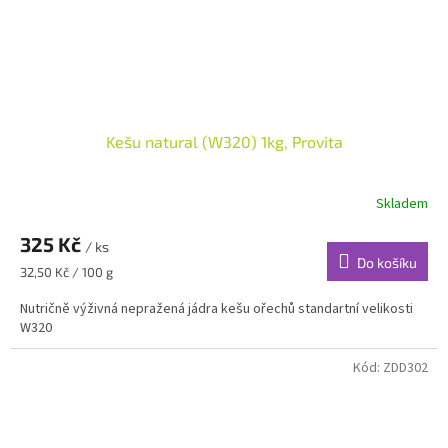
Kešu natural (W320) 1kg, Provita
Skladem
325 Kč
/ ks
Do košíku
Měrná
32,50 Kč / 100 g
cena:
Nutričně výživná nepražená jádra kešu ořechů standartní velikosti
W320
Kód:
ZDD302