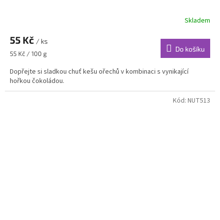
Skladem
55 Kč
/ ks
Do košíku
Měrná
55 Kč / 100 g
cena:
Dopřejte si sladkou chuť kešu ořechů v kombinaci s vynikající
hořkou čokoládou.
Kód:
NUT513