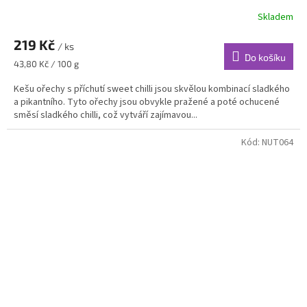
Skladem
219 Kč
/ ks
Do košíku
Měrná
43,80 Kč / 100 g
cena:
Kešu ořechy s příchutí sweet chilli jsou skvělou kombinací sladkého
a pikantního. Tyto ořechy jsou obvykle pražené a poté ochucené
směsí sladkého chilli, což vytváří zajímavou...
Kód:
NUT064