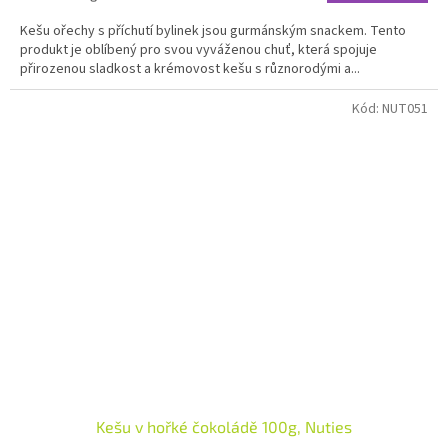
cena:
Kešu ořechy s příchutí bylinek jsou gurmánským snackem. Tento
produkt je oblíbený pro svou vyváženou chuť, která spojuje
přirozenou sladkost a krémovost kešu s různorodými a...
Kód:
NUT051
Kešu v hořké čokoládě 100g, Nuties