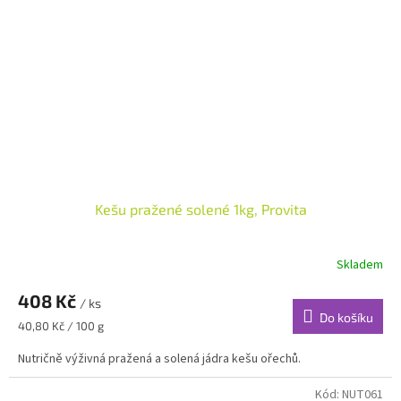
Kešu pražené solené 1kg, Provita
Skladem
408 Kč
/ ks
Do košíku
Měrná
40,80 Kč / 100 g
cena:
Nutričně výživná pražená a solená jádra kešu ořechů.
Kód:
NUT061