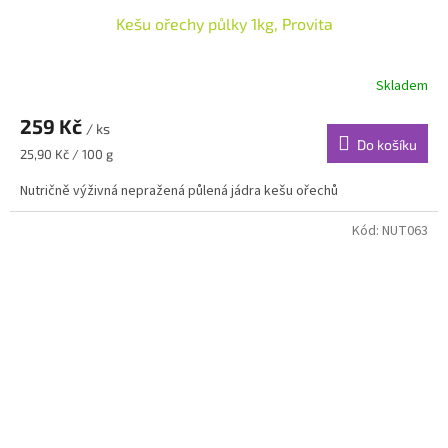
Kešu ořechy půlky 1kg, Provita
Skladem
259 Kč
/ ks
Do košíku
Měrná
25,90 Kč / 100 g
cena:
Nutričně výživná nepražená půlená jádra kešu ořechů
Kód:
NUT063