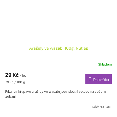
Arašídy ve wasabi 100g, Nuties
Skladem
29 Kč
/ ks
Do košíku
Měrná
29 Kč / 100 g
cena:
Pikantní křupavé arašídy ve wasabi jsou ideální volbou na večerní
zobání.
Kód:
NUT401