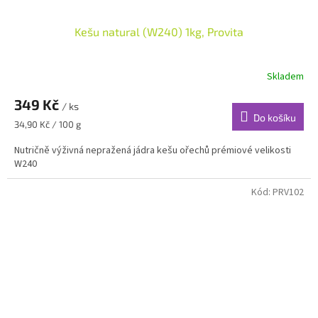
Kešu natural (W240) 1kg, Provita
Skladem
349 Kč
/ ks
Do košíku
Měrná
34,90 Kč / 100 g
cena:
Nutričně výživná nepražená jádra kešu ořechů prémiové velikosti
W240
Kód:
PRV102