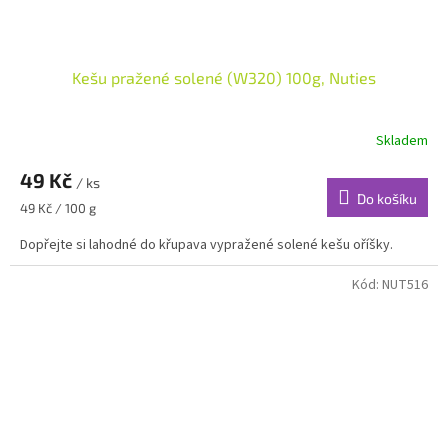
Kešu pražené solené (W320) 100g, Nuties
Skladem
49 Kč
/ ks
Do košíku
Měrná
49 Kč / 100 g
cena:
Dopřejte si lahodné do křupava vypražené solené kešu oříšky.
Kód:
NUT516