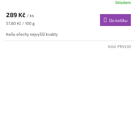
Skladem
289 Kč
/ ks
Do košíku
Měrná
57,80 Kč / 100 g
cena:
Kešu ořechy nejvyšší kvality
Kód:
PRV103