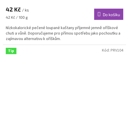
42 Kč
/ ks
Do košíku
Měrná
42 Kč / 100 g
cena:
Nízkokalorické pečené loupané kaštany příjemné jemně oříškové
chuti a vůně. Doporučujeme pro přímou spotřebu jako pochoutku a
zajímavou alternativu k oříškům.
Kód:
PRV104
Tip