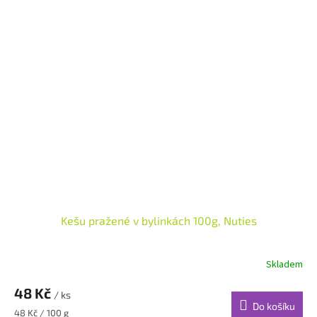
Kešu pražené v bylinkách 100g, Nuties
Skladem
48 Kč
/ ks
Do košíku
Měrná
48 Kč / 100 g