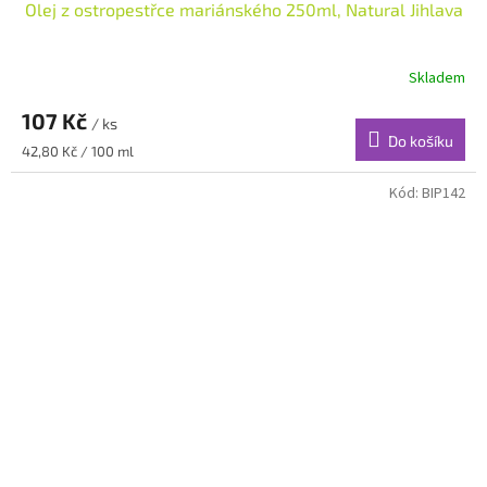
Olej z ostropestřce mariánského 250ml, Natural Jihlava
Skladem
107 Kč
/ ks
Do košíku
Měrná
42,80 Kč / 100 ml
cena:
Kód:
BIP142