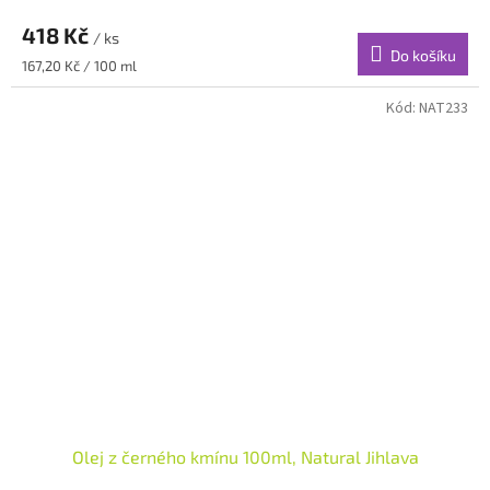
418 Kč
/ ks
Do košíku
Měrná
167,20 Kč / 100 ml
cena:
Kód:
NAT233
Olej z černého kmínu 100ml, Natural Jihlava