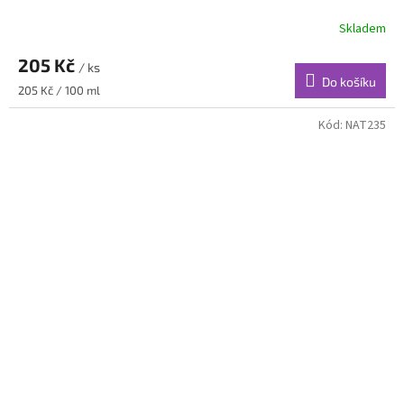
Skladem
205 Kč
/ ks
Do košíku
Měrná
205 Kč / 100 ml
cena:
Kód:
NAT235