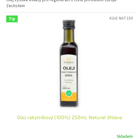
Olej vysoké kvality pro regeneraci z čistě přírodního zdroje
Zechstein
Kód:
NAT230
Tip
Olej rakytníkový (100%) 250ml, Natural Jihlava
Skladem