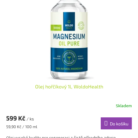
Olej hořčíkový 1l, WoldoHealth
Skladem
599 Kč
/ ks
Do košíku
Měrná
59,90 Kč / 100 ml
cena: