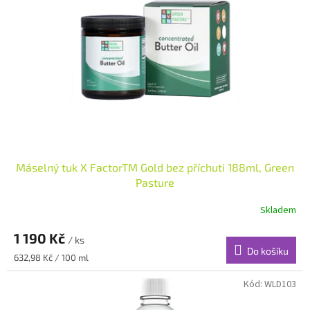
s
k
p
t
r
ů
o
d
u
k
t
ů
Máselný tuk X FactorTM Gold bez příchuti 188ml, Green
Pasture
Skladem
1 190 Kč
/ ks
Do košíku
Měrná
632,98 Kč / 100 ml
cena:
Kód:
WLD103