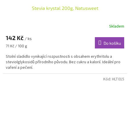
Stevia krystal 200g, Natusweet
Skladem
142 Kč
/ ks
Do košíku
Měrná
71 Kč / 100 g
cena:
Stolní sladidlo vynikající rozpustnosti s obsahem erythritolu a
steviolglykosidů přírodního původu. Bez cukru a kalorií. Ideální pro
vaření a pečení.
Kód:
HLT015