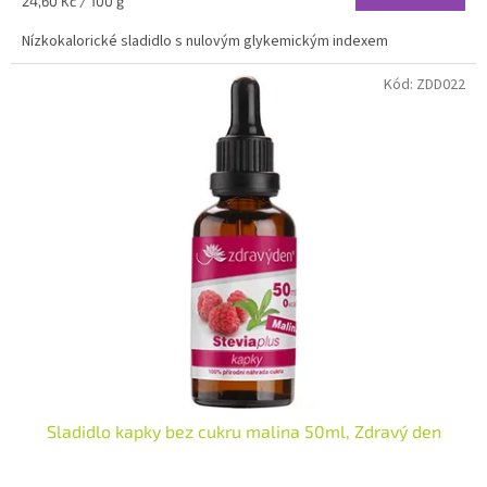
Měrná
24,60 Kč / 100 g
cena:
Nízkokalorické sladidlo s nulovým glykemickým indexem
Kód:
ZDD022
Sladidlo kapky bez cukru malina 50ml, Zdravý den