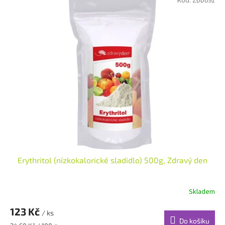
Kód:
ZDD091
Erythritol (nízkokalorické sladidlo) 500g, Zdravý den
Skladem
123 Kč
/ ks
Do košíku