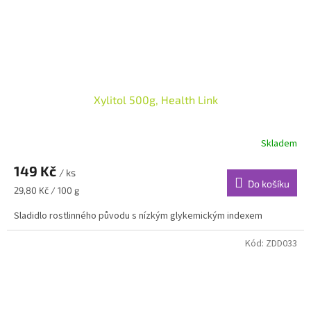
Xylitol 500g, Health Link
Skladem
149 Kč
/ ks
Do košíku
Měrná
29,80 Kč / 100 g
cena:
Sladidlo rostlinného původu s nízkým glykemickým indexem
Kód:
ZDD033