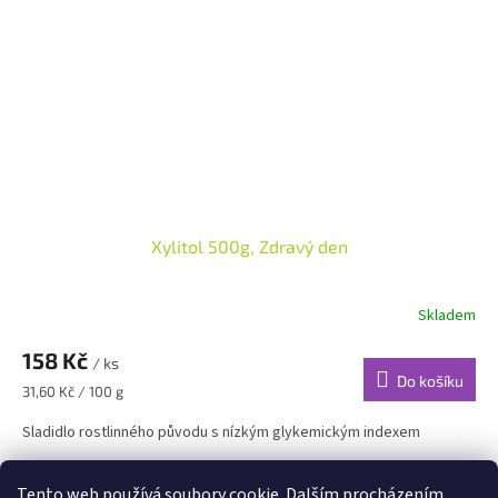
Xylitol 500g, Zdravý den
Skladem
158 Kč
/ ks
Do košíku
Měrná
31,60 Kč / 100 g
cena:
Sladidlo rostlinného původu s nízkým glykemickým indexem
7
položek celkem
O
Tento web používá soubory cookie. Dalším procházením