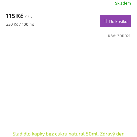
Skladem
115 Kč
/ ks
Do košíku
Měrná
230 Kč / 100 ml
cena:
Kód:
ZDD021
Sladidlo kapky bez cukru natural 50ml, Zdravý den