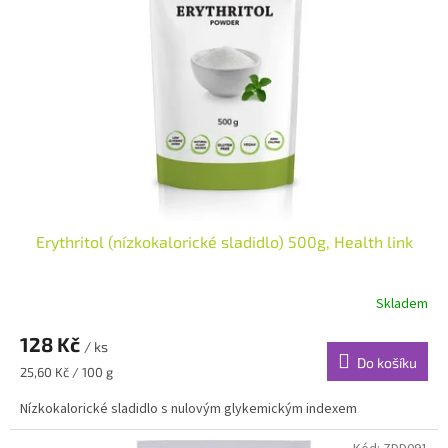
s
k
p
t
r
ů
o
d
u
k
t
ů
Erythritol (nízkokalorické sladidlo) 500g, Health link
Skladem
128 Kč
/ ks
Do košíku
Měrná
25,60 Kč / 100 g
cena:
Nízkokalorické sladidlo s nulovým glykemickým indexem