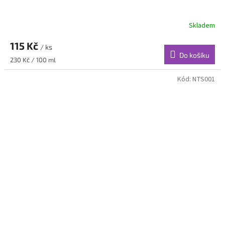
Skladem
115 Kč
/ ks
Do košíku
Měrná
230 Kč / 100 ml
cena:
Kód:
NTS001