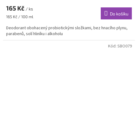
165 Kč
/ ks
Do košíku
Měrná
165 Kč / 100 ml
cena:
Deodorant obohacený probiotickými složkami, bez hnacího plynu,
parabenů, solí hliníku i alkoholu
Kód:
SBO079