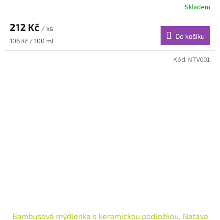
Skladem
212 Kč
/ ks
Do košíku
Měrná
106 Kč / 100 ml
cena:
Kód:
NTV001
Bambusová mýdlenka s keramickou podložkou, Natava