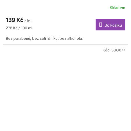
Skladem
139 Kč
/ ks
Do košíku
Měrná
278 Kč / 100 ml
cena:
Bez parabenů, bez solí hliníku, bez alkoholu.
Kód:
SBO077