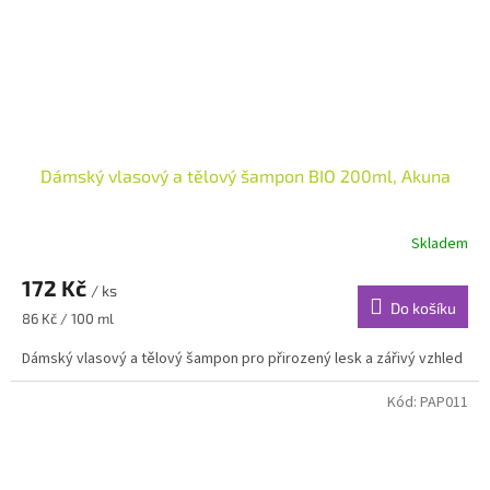
Dámský vlasový a tělový šampon BIO 200ml, Akuna
Skladem
172 Kč
/ ks
Do košíku
Měrná
86 Kč / 100 ml
cena:
Dámský vlasový a tělový šampon pro přirozený lesk a zářivý vzhled
Kód:
PAP011