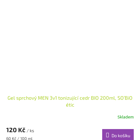
Gel sprchový MEN 3v1 tonizující cedr BIO 200ml, SO’BiO
étic
Skladem
120 Kč
/ ks
Do košíku
Měrná
60 Kč / 100 ml