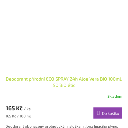
Deodorant přírodní ECO SPRAY 24h Aloe Vera BIO 100ml,
SO’BiO étic
Skladem
165 Kč
/ ks
Do košíku
Měrná
165 Kč / 100 ml
cena:
Deodorant obohacený probiotickými složkami, bez hnacího plynu,