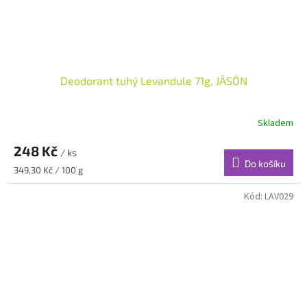
Deodorant tuhý Levandule 71g, JĀSÖN
Skladem
248 Kč
/ ks
Do košíku
Měrná
349,30 Kč / 100 g
cena:
Kód:
LAV029