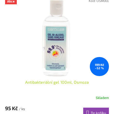
Kód:
OSM001
Akce
199 Kč
–52 %
Antibakteriální gel 100ml, Osmoza
Skladem
95 Kč
/ ks
Do košíku