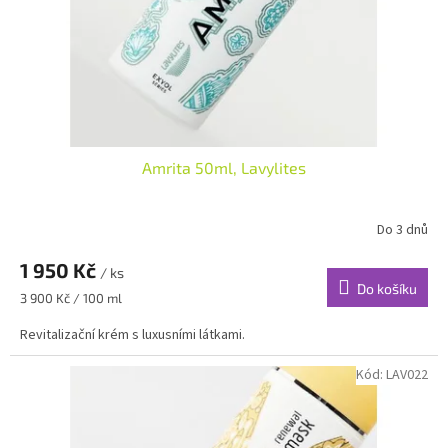
d
u
k
t
ů
Amrita 50ml, Lavylites
Do 3 dnů
1 950 Kč
/ ks
Do košíku
Měrná
3 900 Kč / 100 ml
cena:
Revitalizační krém s luxusními látkami.
Kód:
LAV022