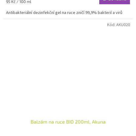
Měrná
95 Kč / 100 ml
cena:
Antibakteriální dezinfekční gel na ruce zničí 99,9% bakterií a virů
Kód:
AKU020
Balzám na ruce BIO 200ml, Akuna