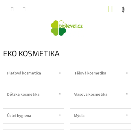
Přejít
NÁKUP
na
obsah
KOŠÍK
EKO KOSMETIKA
Pleťová kosmetika
Tělová kosmetika
Dětská kosmetika
Vlasová kosmetika
Ústní hygiena
Mýdla