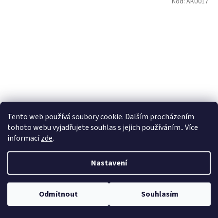
Kód:
AKU017
Tento web používá soubory cookie. Dalším procházením
tohoto webu vyjadřujete souhlas s jejich používáním.. Více
informací
zde
.
Hydratační denní pleťový krém BIO 51ml, Akuna
Nastavení
Skladem
Odmítnout
Souhlasím
315 Kč
/ ks
Do košíku