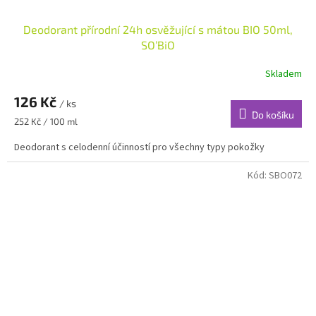
Deodorant přírodní 24h osvěžující s mátou BIO 50ml,
SO’BiO
Skladem
126 Kč
/ ks
Do košíku
Měrná
252 Kč / 100 ml
cena:
Deodorant s celodenní účinností pro všechny typy pokožky
Kód:
SBO072