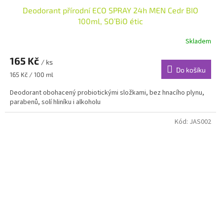
Deodorant přírodní ECO SPRAY 24h MEN Cedr BIO
100ml, SO’BiO étic
Skladem
165 Kč
/ ks
Do košíku
Měrná
165 Kč / 100 ml
cena:
Deodorant obohacený probiotickými složkami, bez hnacího plynu,
parabenů, solí hliníku i alkoholu
Kód:
JAS002