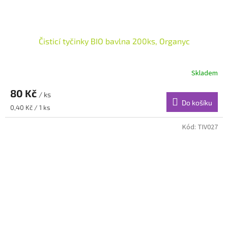
Čisticí tyčinky BIO bavlna 200ks, Organyc
Skladem
80 Kč
/ ks
Do košíku
Měrná
0,40 Kč / 1 ks
cena:
Kód:
TIV027