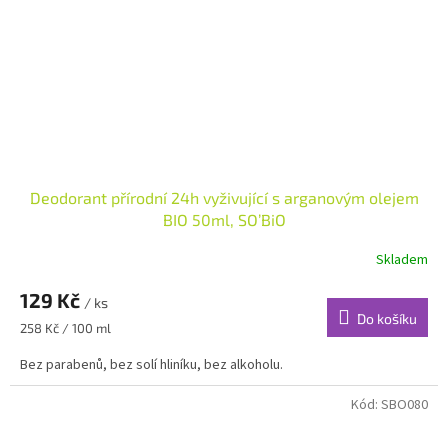
Deodorant přírodní 24h vyživující s arganovým olejem
BIO 50ml, SO’BiO
Skladem
129 Kč
/ ks
Do košíku
Měrná
258 Kč / 100 ml
cena:
Bez parabenů, bez solí hliníku, bez alkoholu.
Kód:
SBO080