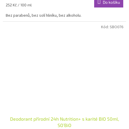
Do košíku
Měrná
252 Kč / 100 ml
cena:
Bez parabenů, bez solí hliníku, bez alkoholu.
Kód:
SBO076
Deodorant přírodní 24h Nutrition+ s karité BIO 50ml,
SO’BiO