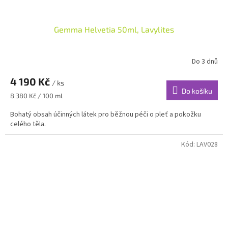
Gemma Helvetia 50ml, Lavylites
Do 3 dnů
4 190 Kč
/ ks
Do košíku
Měrná
8 380 Kč / 100 ml
cena:
Bohatý obsah účinných látek pro běžnou péči o pleť a pokožku
celého těla.
Kód:
LAV028