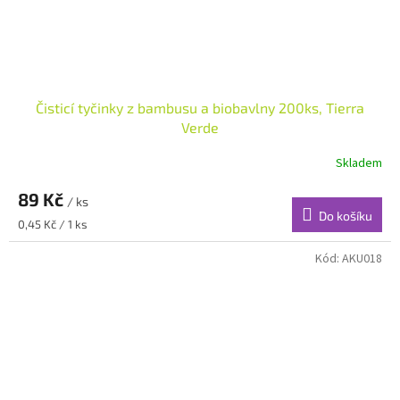
Čisticí tyčinky z bambusu a biobavlny 200ks, Tierra
Verde
Skladem
89 Kč
/ ks
Do košíku
Měrná
0,45 Kč / 1 ks
cena:
Kód:
AKU018