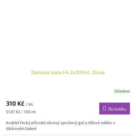
Dárková sada Fík 2x300ml, Olivia
Skladem
310 Kč
/ ks
Do košíku
Měrná
51,67 Kč / 100 ml
cena:
Kvalitní řecký přírodní olivový sprchový gel a tělové mléko v
dárkovém balení