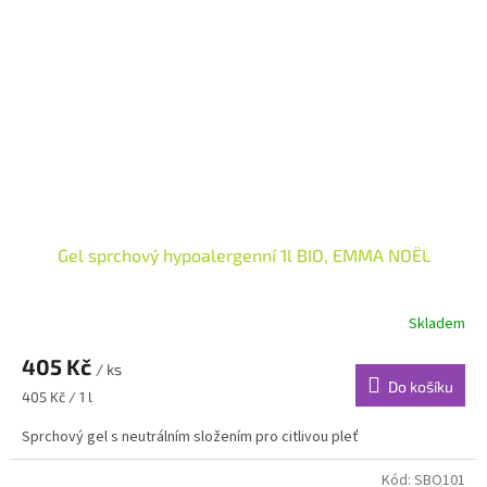
Gel sprchový hypoalergenní 1l BIO, EMMA NOËL
Skladem
405 Kč
/ ks
Do košíku
Měrná
405 Kč / 1 l
cena:
Sprchový gel s neutrálním složením pro citlivou pleť
Kód:
SBO101