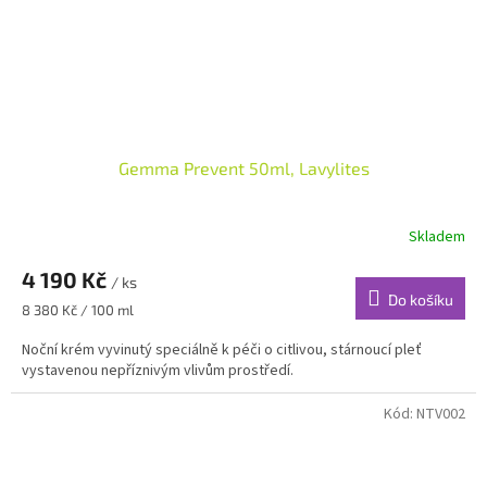
Gemma Prevent 50ml, Lavylites
Skladem
4 190 Kč
/ ks
Do košíku
Měrná
8 380 Kč / 100 ml
cena:
Noční krém vyvinutý speciálně k péči o citlivou, stárnoucí pleť
vystavenou nepříznivým vlivům prostředí.
Kód:
NTV002