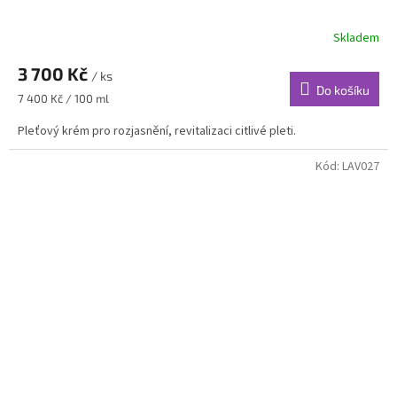
Skladem
3 700 Kč
/ ks
Do košíku
Měrná
7 400 Kč / 100 ml
cena:
Pleťový krém pro rozjasnění, revitalizaci citlivé pleti.
Kód:
LAV027