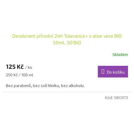
Deodorant přírodní 24h Tolerance+ s aloe vera BIO
50ml, SO’BiO
Skladem
125 Kč
/ ks
Do košíku
Měrná
250 Kč / 100 ml
cena:
Bez parabenů, bez solí hliníku, bez alkoholu.
Kód:
SBO073