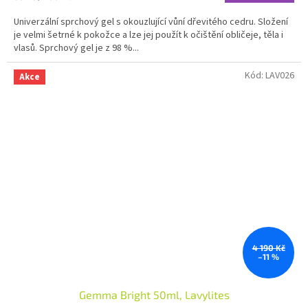
cena:
Univerzální sprchový gel s okouzlující vůní dřevitého cedru. Složení
je velmi šetrné k pokožce a lze jej použít k očištění obličeje, těla i
vlasů. Sprchový gel je z 98 %...
Kód:
LAV026
Akce
4 190 Kč
–11 %
Gemma Bright 50ml, Lavylites