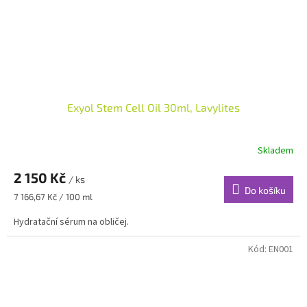
Exyol Stem Cell Oil 30ml, Lavylites
Skladem
2 150 Kč
/ ks
Do košíku
Měrná
7 166,67 Kč / 100 ml
cena:
Hydratační sérum na obličej.
Kód:
EN001