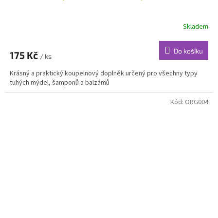
Skladem
Do košíku
175 Kč
/ ks
Krásný a praktický koupelnový doplněk určený pro všechny typy
tuhých mýdel, šamponů a balzámů
Kód:
ORG004