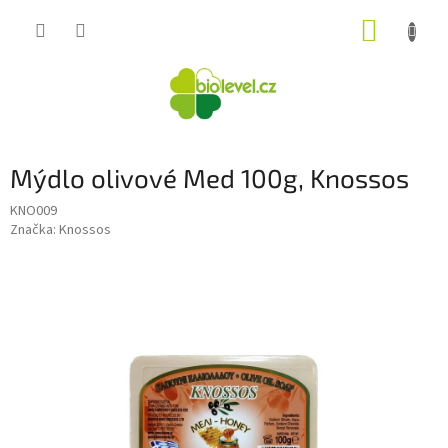
Přejít
NÁKUP
na
obsah
KOŠÍK
Mýdlo olivové Med 100g, Knossos
KNO009
Značka:
Knossos