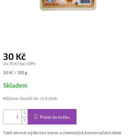
30 Kč
24,79 Kč bez DPH
Měrná
30 Kč / 100 g
cena:
Skladem
Můžeme doručit do:
11.8.2026
Přidat do košíku
Tuhé olivové mýdlo bez barviv a chemických konzervačních látek