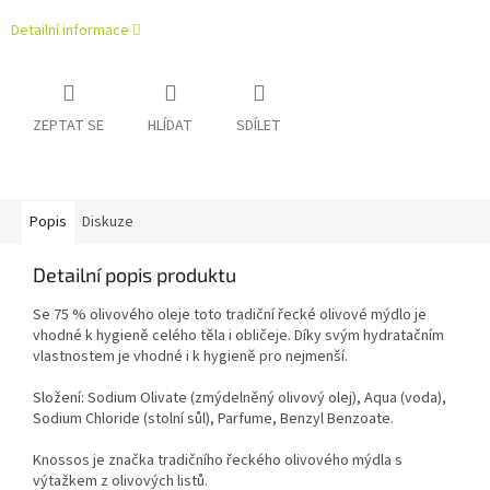
Detailní informace
ZEPTAT SE
HLÍDAT
SDÍLET
Popis
Diskuze
Detailní popis produktu
Se 75 % olivového oleje toto tradiční řecké olivové mýdlo je
vhodné k hygieně celého těla i obličeje. Díky svým hydratačním
vlastnostem je vhodné i k hygieně pro nejmenší.
Složení: Sodium Olivate (zmýdelněný olivový olej), Aqua (voda),
Sodium Chloride (stolní sůl), Parfume, Benzyl Benzoate.
Knossos je značka tradičního řeckého olivového mýdla s
výtažkem z olivových listů.