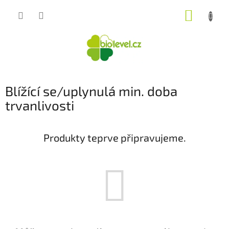
Přejít
NÁKUP
na
obsah
KOŠÍK
Blížící se/uplynulá min. doba
trvanlivosti
Produkty teprve připravujeme.