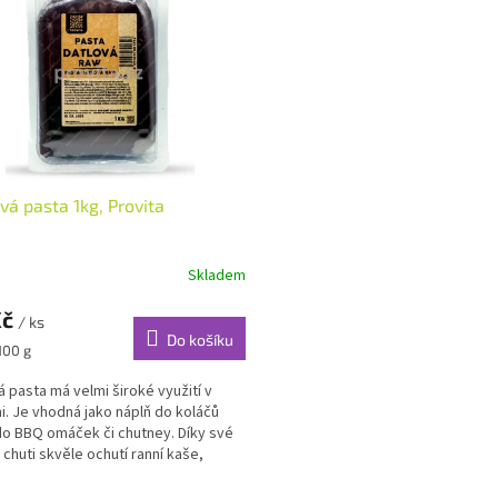
vá pasta 1kg, Provita
Skladem
Kč
/ ks
Do košíku
100 g
á pasta má velmi široké využití v
i. Je vhodná jako náplň do koláčů
o BBQ omáček či chutney. Díky své
 chuti skvěle ochutí ranní kaše,
á...