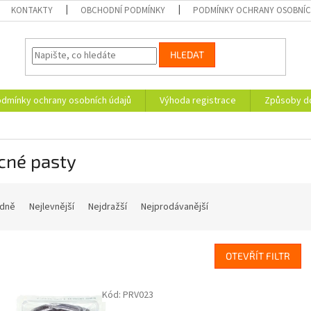
KONTAKTY
OBCHODNÍ PODMÍNKY
PODMÍNKY OCHRANY OSOBNÍC
HLEDAT
dmínky ochrany osobních údajů
Výhoda registrace
Způsoby d
cné pasty
dně
Nejlevnější
Nejdražší
Nejprodávanější
OTEVŘÍT FILTR
Kód:
PRV023