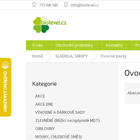
Přejít
775 940 580
info@biolevel.cz
na
obsah
O nás
Obchodní podmínky
Kontakty
Po
Domů
SLADIDLA, SIRUPY
Ovocné pasty
P
Ovo
o
Přeskočit
s
Kategorie
kategorie
Ř
t
a
r
Abece
AKCE
z
a
AKCE DNE
e
n
n
VÝHODNÉ A DÁRKOVÉ SADY
n
í
í
ZLEVNĚNÉ (Blížící se/uplynulé MDT)
p
p
OBILOVINY
V
r
a
ý
MOUKY, CHLEBOVÉ SMĚSI