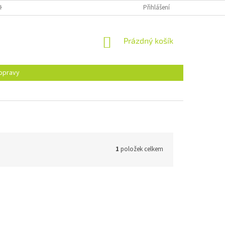
H ÚDAJŮ
Přihlášení
NÁKUPNÍ
Prázdný košík
KOŠÍK
opravy
1
položek celkem