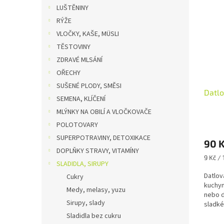
o
n
p
LUŠTĚNINY
d
e
i
RÝŽE
u
l
s
k
VLOČKY, KAŠE, MÜSLI
p
t
TĚSTOVINY
r
ů
o
ZDRAVÉ MLSÁNÍ
d
OŘECHY
u
SUŠENÉ PLODY, SMĚSI
Datlo
k
SEMENA, KLÍČENÍ
t
MLÝNKY NA OBILÍ A VLOČKOVAČE
ů
POLOTOVARY
SUPERPOTRAVINY, DETOXIKACE
90 
DOPLŇKY STRAVY, VITAMÍNY
Měrná
9 Kč / 
SLADIDLA, SIRUPY
cena:
Datlov
Cukry
kuchyn
Medy, melasy, yuzu
nebo d
Sirupy, slady
sladké
oříškov
Sladidla bez cukru