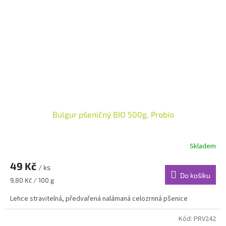
Bulgur pšeničný BIO 500g, Probio
Skladem
49 Kč
/ ks
Do košíku
Měrná
9,80 Kč / 100 g
cena:
Lehce stravitelná, předvařená nalámaná celozrnná pšenice
Kód:
PRV242