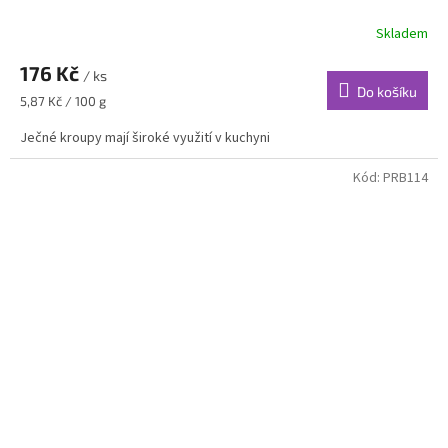
Skladem
176 Kč
/ ks
Do košíku
Měrná
5,87 Kč / 100 g
cena:
Ječné kroupy mají široké využití v kuchyni
Kód:
PRB114