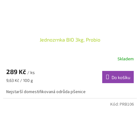
Jednozrnka BIO 3kg, Probio
Skladem
289 Kč
/ ks
Do košíku
Měrná
9,63 Kč / 100 g
cena:
Nejstarší domestifikovaná odrůda pšenice
Kód:
PRB106