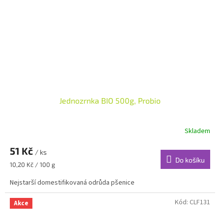
Jednozrnka BIO 500g, Probio
Skladem
51 Kč
/ ks
Do košíku
Měrná
10,20 Kč / 100 g
cena:
Nejstarší domestifikovaná odrůda pšenice
Kód:
CLF131
Akce