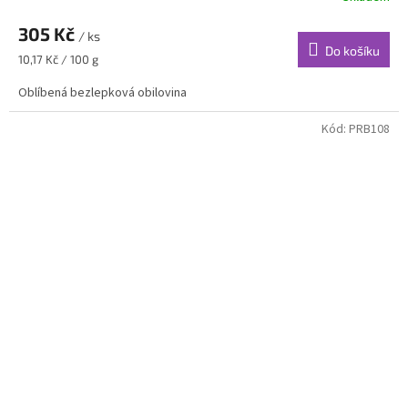
305 Kč
/ ks
Do košíku
Měrná
10,17 Kč / 100 g
cena:
Oblíbená bezlepková obilovina
Kód:
PRB108