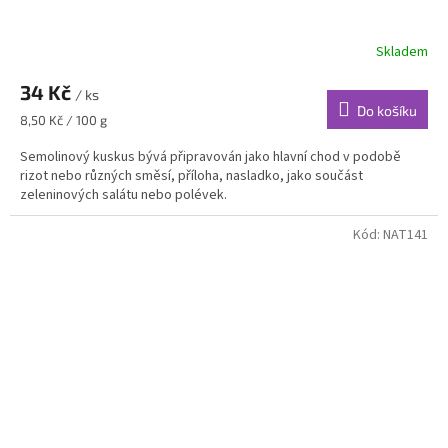
Skladem
34 Kč
/ ks
Do košíku
Měrná
8,50 Kč / 100 g
cena:
Semolinový kuskus bývá připravován jako hlavní chod v podobě
rizot nebo různých směsí, příloha, nasladko, jako součást
zeleninových salátu nebo polévek.
Kód:
NAT141