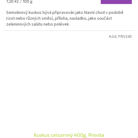
Měrná
7,20 Kč / 100 g
cena:
Semolinový kuskus bývá připravován jako hlavní chod v podobě
rizot nebo různých směsí, příloha, nasladko, jako součást
zeleninových salátu nebo polévek.
Kód:
PRV245
Kuskus celozrnný 400g, Provita