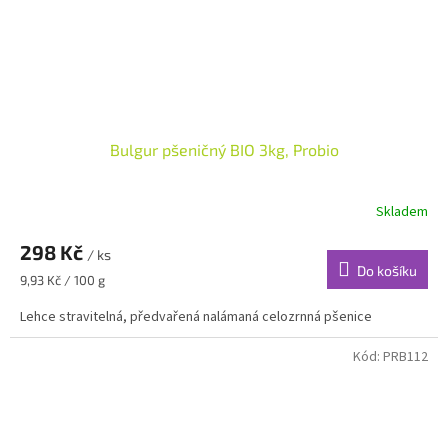
Bulgur pšeničný BIO 3kg, Probio
Skladem
298 Kč
/ ks
Do košíku
Měrná
9,93 Kč / 100 g
cena:
Lehce stravitelná, předvařená nalámaná celozrnná pšenice
Kód:
PRB112