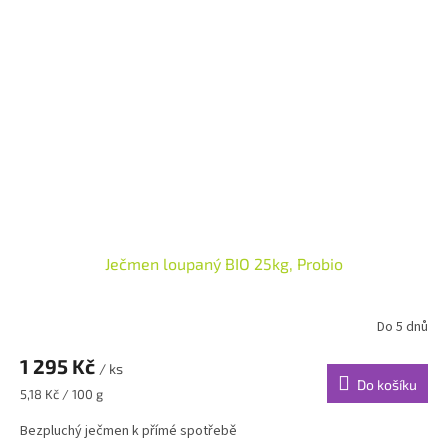
Ječmen loupaný BIO 25kg, Probio
Do 5 dnů
1 295 Kč
/ ks
Do košíku
Měrná
5,18 Kč / 100 g
cena:
Bezpluchý ječmen k přímé spotřebě