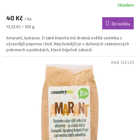
Skladem
40 Kč
/ ks
Do košíku
Měrná
13,33 Kč / 100 g
cena:
Amarant, laskavec či také Kiwicha má drobná světlá semínka s
výraznější peprnou chutí. Nejchutnější je v dušených zeleninových
pokrmech a polévkách, které báječně zahustí.
Kód:
CLF133