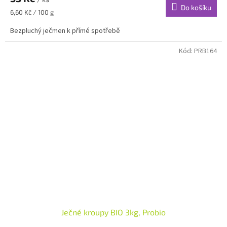
Do košíku
Měrná
6,60 Kč / 100 g
cena:
Bezpluchý ječmen k přímé spotřebě
Kód:
PRB164
Ječné kroupy BIO 3kg, Probio