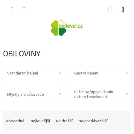
Přejít
NÁKUP
na
obsah
KOŠÍK
OBILOVINY
Standartní balení
Gastro balení
Blížící se/uplynulé min.
Mlýnky a vločkovače
datum trvanlivosti
Ř
a
Abecedně
Nejlevnější
Nejdražší
Nejprodávanější
z
e