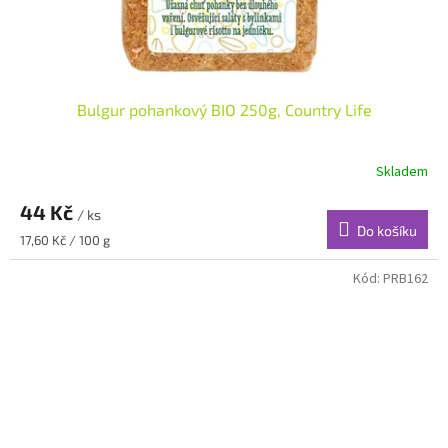
Bulgur pohankový BIO 250g, Country Life
Skladem
44 Kč
/ ks
Do košíku
Měrná
17,60 Kč / 100 g
cena:
Kód:
PRB162