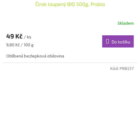
Čirok loupaný BIO 500g, Probio
Skladem
49 Kč
/ ks
Do košíku
Měrná
9,80 Kč / 100 g
cena:
Oblíbená bezlepková obilovina
Kód:
PRB157