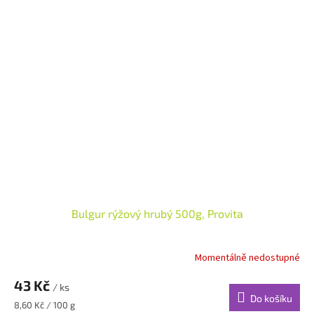
Bulgur rýžový hrubý 500g, Provita
Momentálně nedostupné
43 Kč
/ ks
Do košíku
Měrná
8,60 Kč / 100 g