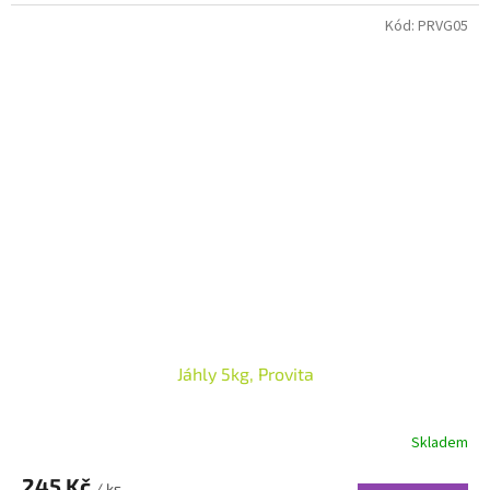
Kód:
PRVG05
Jáhly 5kg, Provita
Skladem
245 Kč
/ ks