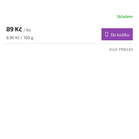
Skladem
89 Kč
/ ks
Do košíku
Měrná
8,90 Kč / 100 g
cena:
Kód:
PRB163