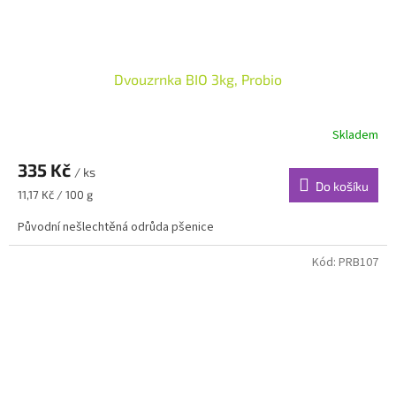
Dvouzrnka BIO 3kg, Probio
Skladem
335 Kč
/ ks
Do košíku
Měrná
11,17 Kč / 100 g
cena:
Původní nešlechtěná odrůda pšenice
Kód:
PRB107