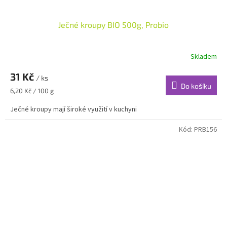
Ječné kroupy BIO 500g, Probio
Skladem
31 Kč
/ ks
Do košíku
Měrná
6,20 Kč / 100 g
cena:
Ječné kroupy mají široké využití v kuchyni
Kód:
PRB156