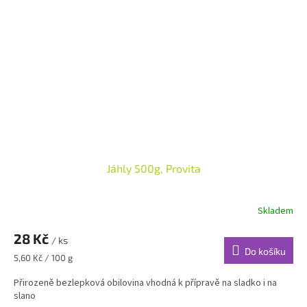
Jáhly 500g, Provita
Skladem
28 Kč
/ ks
Do košíku
Měrná
5,60 Kč / 100 g
cena:
Přirozeně bezlepková obilovina vhodná k přípravě na sladko i na
slano