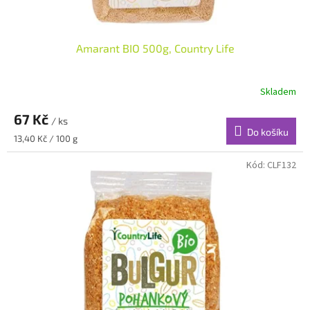
Amarant BIO 500g, Country Life
Skladem
67 Kč
/ ks
Do košíku
Měrná
13,40 Kč / 100 g
cena:
Kód:
CLF132