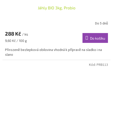
Jáhly BIO 3kg, Probio
Do 5 dnů
288 Kč
/ ks
Do košíku
Měrná
9,60 Kč / 100 g
cena:
Přirozeně bezlepková obilovina vhodná k přípravě na sladko i na
slano
Kód:
PRB113