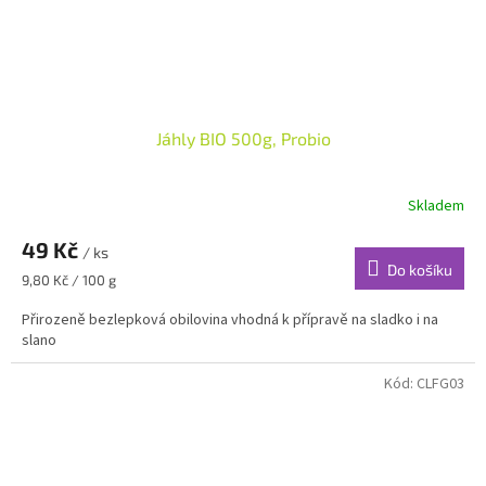
Jáhly BIO 500g, Probio
Skladem
49 Kč
/ ks
Do košíku
Měrná
9,80 Kč / 100 g
cena:
Přirozeně bezlepková obilovina vhodná k přípravě na sladko i na
slano
Kód:
CLFG03