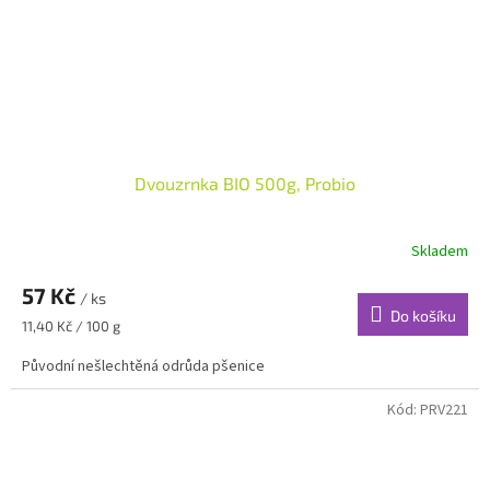
Dvouzrnka BIO 500g, Probio
Skladem
57 Kč
/ ks
Do košíku
Měrná
11,40 Kč / 100 g
cena:
Původní nešlechtěná odrůda pšenice
Kód:
PRV221