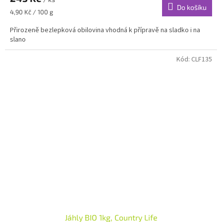
Do košíku
Měrná
4,90 Kč / 100 g
cena:
Přirozeně bezlepková obilovina vhodná k přípravě na sladko i na
slano
Kód:
CLF135
Jáhly BIO 1kg, Country Life