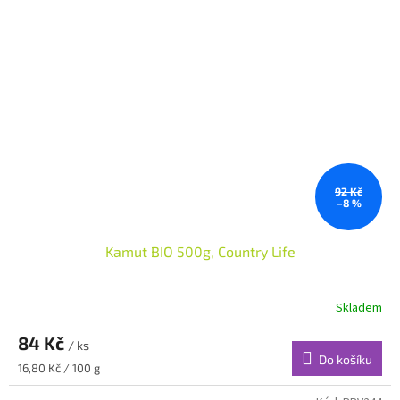
92 Kč
–8 %
Kamut BIO 500g, Country Life
Skladem
84 Kč
/ ks
Do košíku
Měrná
16,80 Kč / 100 g
cena: