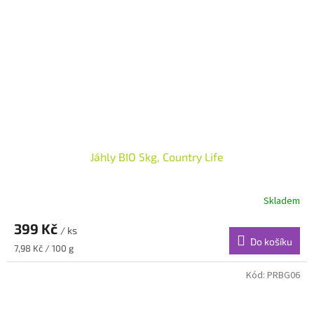
Jáhly BIO 5kg, Country Life
Skladem
399 Kč
/ ks
Do košíku
Měrná
7,98 Kč / 100 g
cena:
Kód:
PRBG06