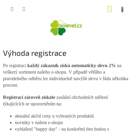
Přejít
NÁKUP
na
obsah
KOŠÍK
Výhoda registrace
Po registraci
každý zákazník získá automaticky slevu 2%
na
veškerý sortiment našeho e-shopu. V případě většího a
pravidelného odběru lze individuelně navýšit slevu v řádu několika
procent.
Registrací zároveň získáte
zasílání obchodních sdělení
týkajícících se upozorněním na:
aktuální akční ceny u vybraných produktů
novinky v našem e-shopu
vyhlašení "happy day" - na konkrétní den budou s