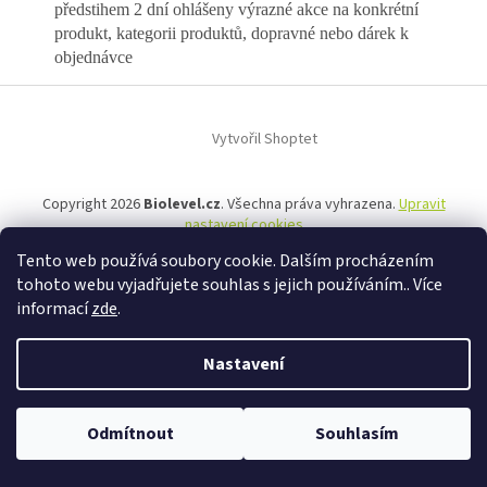
předstihem 2 dní ohlášeny výrazné akce na konkrétní
produkt, kategorii produktů, dopravné nebo dárek k
objednávce
Z
á
Vytvořil Shoptet
p
a
t
Copyright 2026
Biolevel.cz
. Všechna práva vyhrazena.
Upravit
í
nastavení cookies
Tento web používá soubory cookie. Dalším procházením
tohoto webu vyjadřujete souhlas s jejich používáním.. Více
informací
zde
.
Nastavení
Odmítnout
Souhlasím