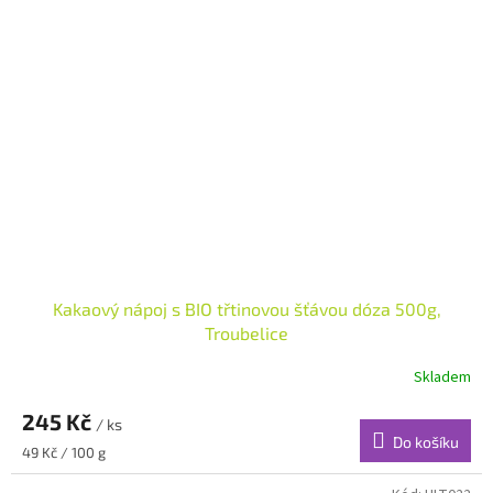
Kakaový nápoj s BIO třtinovou šťávou dóza 500g,
Troubelice
Skladem
245 Kč
/ ks
Do košíku
Měrná
49 Kč / 100 g
cena: