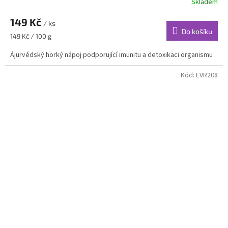
Skladem
149 Kč
/ ks
Do košíku
Měrná
149 Kč / 100 g
cena:
Ájurvédský horký nápoj podporující imunitu a detoxikaci organismu
Kód:
EVR208