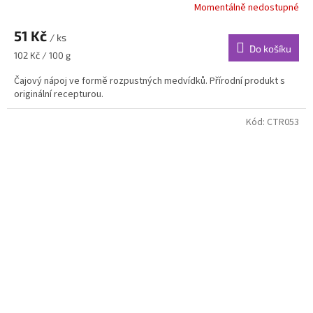
Momentálně nedostupné
51 Kč
/ ks
Do košíku
Měrná
102 Kč / 100 g
cena:
Čajový nápoj ve formě rozpustných medvídků. Přírodní produkt s
originální recepturou.
Kód:
CTR053