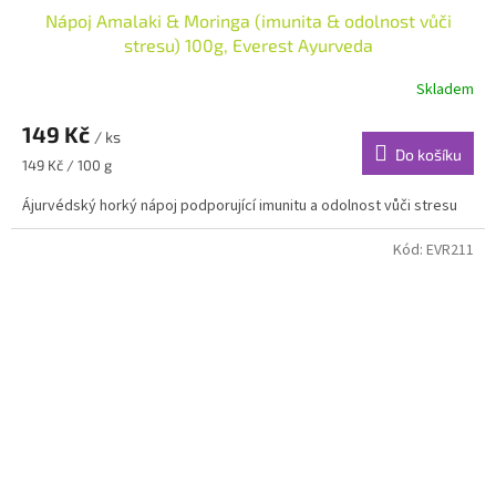
Nápoj Amalaki & Moringa (imunita & odolnost vůči
stresu) 100g, Everest Ayurveda
Skladem
149 Kč
/ ks
Do košíku
Měrná
149 Kč / 100 g
cena:
Ájurvédský horký nápoj podporující imunitu a odolnost vůči stresu
Kód:
EVR211