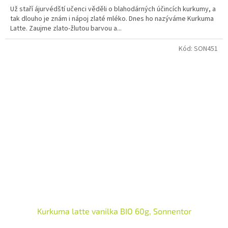
Už staří ájurvédští učenci věděli o blahodárných účincích kurkumy, a
tak dlouho je znám i nápoj zlaté mléko. Dnes ho nazýváme Kurkuma
Latte. Zaujme zlato-žlutou barvou a...
Kód:
SON451
Kurkuma latte vanilka BIO 60g, Sonnentor