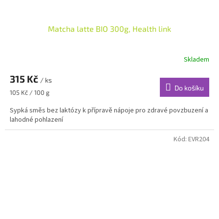
Matcha latte BIO 300g, Health link
Skladem
315 Kč
/ ks
Do košíku
Měrná
105 Kč / 100 g
cena:
Sypká směs bez laktózy k přípravě nápoje pro zdravé povzbuzení a
lahodné pohlazení
Kód:
EVR204