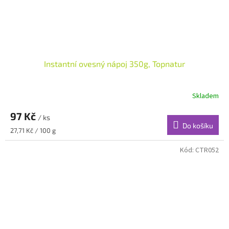
Instantní ovesný nápoj 350g, Topnatur
Skladem
97 Kč
/ ks
Do košíku
Měrná
27,71 Kč / 100 g
cena:
Kód:
CTR052