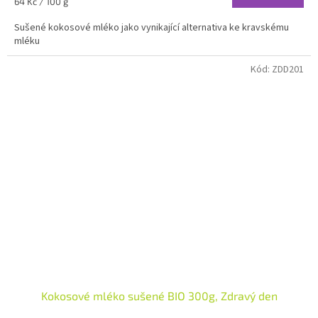
Měrná
64 Kč / 100 g
cena:
Sušené kokosové mléko jako vynikající alternativa ke kravskému
mléku
Kód:
ZDD201
Kokosové mléko sušené BIO 300g, Zdravý den