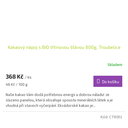
Kakaový nápoj s BIO třtinovou šťávou 800g, Troubelice
Skladem
368 Kč
/ ks
Do košíku
Měrná
46 Kč / 100 g
cena:
Naše kakao Vám dodá potřebnou energii a dobrou náladu! Je
slazeno panelou, která obsahuje spoustu minerálních látek a je
vhodná při stavech vyčerpání. Ekvádorské kakao je...
Kód:
CTR051