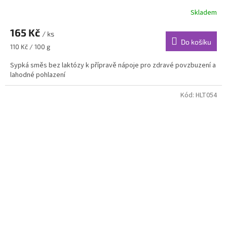
Skladem
165 Kč
/ ks
Do košíku
Měrná
110 Kč / 100 g
cena:
Sypká směs bez laktózy k přípravě nápoje pro zdravé povzbuzení a
lahodné pohlazení
Kód:
HLT054