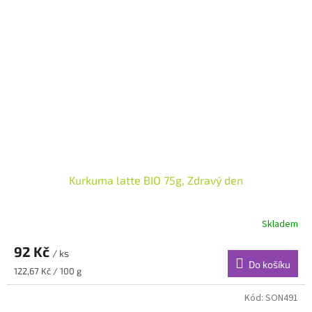
Kurkuma latte BIO 75g, Zdravý den
Skladem
92 Kč
/ ks
Do košíku
Měrná
122,67 Kč / 100 g
cena:
Kód:
SON491