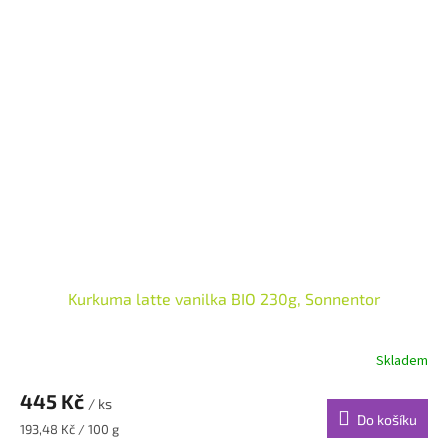
Kurkuma latte vanilka BIO 230g, Sonnentor
Skladem
445 Kč
/ ks
Do košíku
Měrná
193,48 Kč / 100 g
cena: