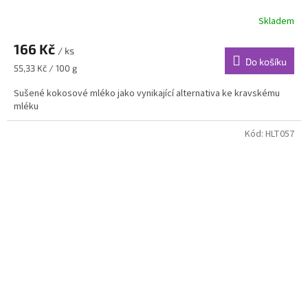
Skladem
166 Kč
/ ks
Do košíku
Měrná
55,33 Kč / 100 g
cena:
Sušené kokosové mléko jako vynikající alternativa ke kravskému
mléku
Kód:
HLT057