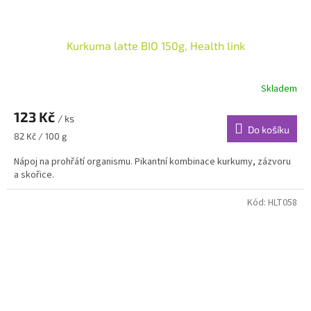
Kurkuma latte BIO 150g, Health link
Skladem
123 Kč
/ ks
Do košíku
Měrná
82 Kč / 100 g
cena:
Nápoj na prohřátí organismu. Pikantní kombinace kurkumy, zázvoru
a skořice.
Kód:
HLT058