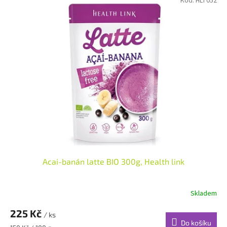
Kód:
HLT052
Acai-banán latte BIO 300g, Health link
Skladem
225 Kč
/ ks
Do košíku