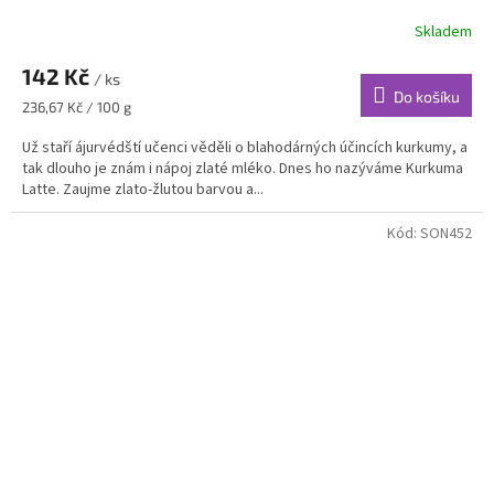
Skladem
142 Kč
/ ks
Do košíku
Měrná
236,67 Kč / 100 g
cena:
Už staří ájurvédští učenci věděli o blahodárných účincích kurkumy, a
tak dlouho je znám i nápoj zlaté mléko. Dnes ho nazýváme Kurkuma
Latte. Zaujme zlato-žlutou barvou a...
Kód:
SON452