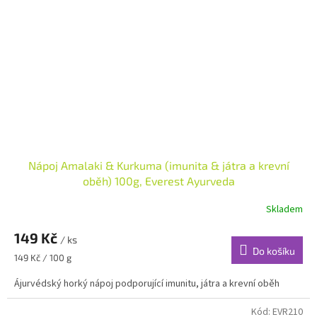
Nápoj Amalaki & Kurkuma (imunita & játra a krevní
oběh) 100g, Everest Ayurveda
Skladem
149 Kč
/ ks
Do košíku
Měrná
149 Kč / 100 g
cena:
Ájurvédský horký nápoj podporující imunitu, játra a krevní oběh
Kód:
EVR210