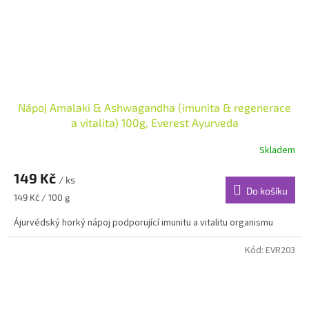
Nápoj Amalaki & Ashwagandha (imunita & regenerace
a vitalita) 100g, Everest Ayurveda
Skladem
149 Kč
/ ks
Do košíku
Měrná
149 Kč / 100 g
cena:
Ájurvédský horký nápoj podporující imunitu a vitalitu organismu
Kód:
EVR203