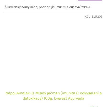
cena:
Ájurvédský horký nápoj podporující imunitu a duševní zdraví
Kód:
EVR206
Nápoj Amalaki & Mladý ječmen (imunita & odkyselení a
detoxikace) 100g, Everest Ayurveda