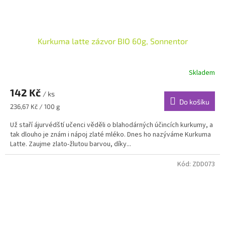
Kurkuma latte zázvor BIO 60g, Sonnentor
Skladem
142 Kč
/ ks
Do košíku
Měrná
236,67 Kč / 100 g
cena:
Už staří ájurvédští učenci věděli o blahodárných účincích kurkumy, a
tak dlouho je znám i nápoj zlaté mléko. Dnes ho nazýváme Kurkuma
Latte. Zaujme zlato-žlutou barvou, díky...
Kód:
ZDD073