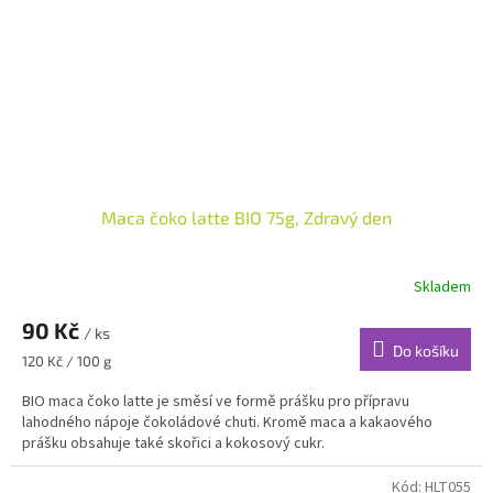
Maca čoko latte BIO 75g, Zdravý den
Skladem
90 Kč
/ ks
Do košíku
Měrná
120 Kč / 100 g
cena:
BIO maca čoko latte je směsí ve formě prášku pro přípravu
lahodného nápoje čokoládové chuti. Kromě maca a kakaového
prášku obsahuje také skořici a kokosový cukr.
Kód:
HLT055