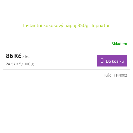
Instantní kokosový nápoj 350g, Topnatur
Skladem
86 Kč
/ ks
Do košíku
Měrná
24,57 Kč / 100 g
cena:
Kód:
TPN002