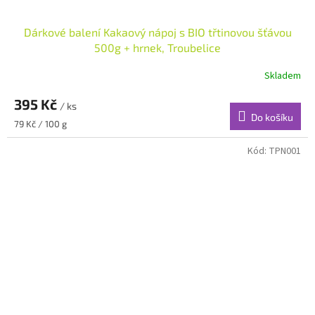
Dárkové balení Kakaový nápoj s BIO třtinovou šťávou
500g + hrnek, Troubelice
Skladem
395 Kč
/ ks
Do košíku
Měrná
79 Kč / 100 g
cena:
Kód:
TPN001