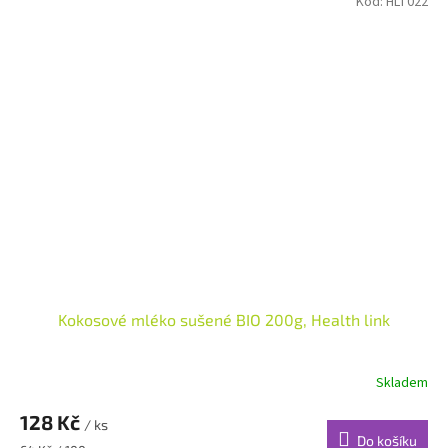
Kód:
HLT022
Kokosové mléko sušené BIO 200g, Health link
Skladem
128 Kč
/ ks
Do košíku