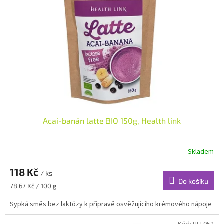
s
k
p
t
r
ů
o
d
u
k
t
ů
Acai-banán latte BIO 150g, Health link
Skladem
118 Kč
/ ks
Do košíku
Měrná
78,67 Kč / 100 g
cena:
Sypká směs bez laktózy k přípravě osvěžujícího krémového nápoje