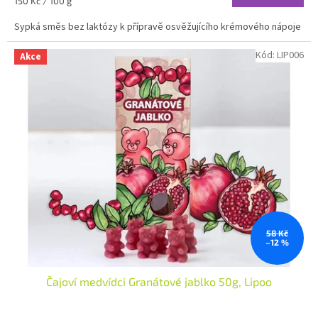
Měrná
150 Kč / 100 g
cena:
Sypká směs bez laktózy k přípravě osvěžujícího krémového nápoje
Kód:
LIP006
Akce
58 Kč
–12 %
Čajoví medvídci Granátové jablko 50g, Lipoo