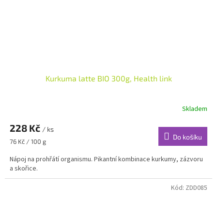
Kurkuma latte BIO 300g, Health link
Skladem
228 Kč
/ ks
Do košíku
Měrná
76 Kč / 100 g
cena:
Nápoj na prohřátí organismu. Pikantní kombinace kurkumy, zázvoru
a skořice.
Kód:
ZDD085