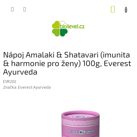
Přejít
NÁKUP
na
obsah
KOŠÍK
Nápoj Amalaki & Shatavari (imunita
& harmonie pro ženy) 100g, Everest
Ayurveda
EVR202
Značka:
Everest Ayurveda