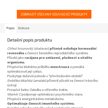
ZOBRAZIT VŠECHNY SOUVISEJÍCÍ PRODUKTY
Popis
Diskuze
Detailní popis produktu
Chřest hroznovitý (shatavari)
příznivě ovlivňuje hormonální
rovnováhu
a činnost ženského reprodukčního systému.
Působí jako
rasájana pro omlazení, plodnost a vitalitu
organismu.
Přispívá ke klidnému průběhu
menstruace
a pomáhá
optimalizovat její cyklus.
Poskytuje duševní pohodu v "přechodovém období".
Embilika lékařská (amalaki)
příznivě působí na činnost trávicího
ústrojí.
Prospívá funkci žaludku a střevního traktu.
Vitamín C
podporuje optimalizaci psychického stavu.
Přispívá k energetickému metabolismu.
Optimalizuje činnosti imunitního systému.