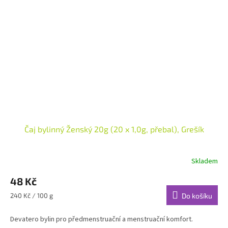
Čaj bylinný Ženský 20g (20 x 1,0g, přebal), Grešík
Skladem
48 Kč
Měrná
240 Kč / 100 g
Do košíku
cena:
Devatero bylin pro předmenstruační a menstruační komfort.