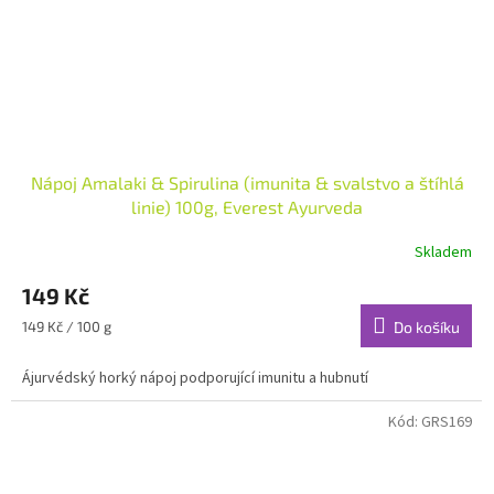
Nápoj Amalaki & Spirulina (imunita & svalstvo a štíhlá
linie) 100g, Everest Ayurveda
Skladem
149 Kč
Měrná
149 Kč / 100 g
Do košíku
cena:
Ájurvédský horký nápoj podporující imunitu a hubnutí
Kód:
GRS169