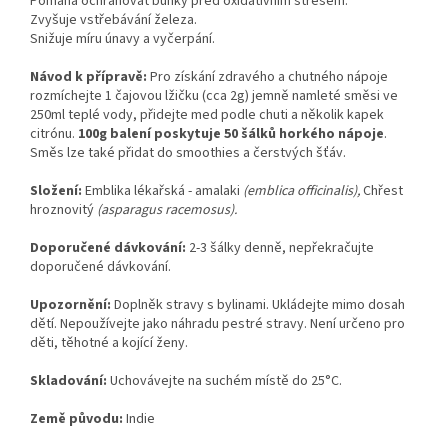
Pomáhá ochraňovat buňky před oxidativním stresem.
Zvyšuje vstřebávání železa.
Snižuje míru únavy a vyčerpání.
Návod k přípravě:
Pro získání zdravého a chutného nápoje
rozmíchejte 1 čajovou lžičku (cca 2g) jemně namleté směsi ve
250ml teplé vody, přidejte med podle chuti a několik kapek
citrónu.
100g balení poskytuje 50 šálků horkého nápoje
.
Směs lze také přidat do smoothies a čerstvých šťáv.
Složení:
Emblika lékařská - amalaki
(emblica officinalis),
Chřest
hroznovitý
(asparagus racemosus).
Doporučené dávkování:
2-3 šálky denně, nepřekračujte
doporučené dávkování.
Upozornění:
Doplněk stravy s bylinami. Ukládejte mimo dosah
dětí. Nepoužívejte jako náhradu pestré stravy. Není určeno pro
děti, těhotné a kojící ženy.
Skladování:
Uchovávejte na suchém místě do 25°C.
Země původu:
Indie