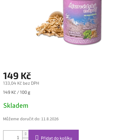
149 Kč
133,04 Kč bez DPH
Měrná
149 Kč / 100 g
cena:
Skladem
Můžeme doručit do:
11.8.2026
Přidat do košíku