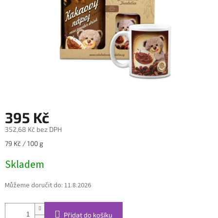
395 Kč
352,68 Kč bez DPH
Měrná
79 Kč / 100 g
cena:
Skladem
Můžeme doručit do:
11.8.2026
Přidat do košíku