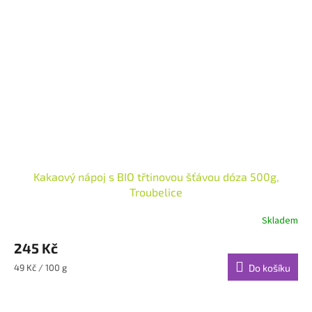
Kakaový nápoj s BIO třtinovou šťávou dóza 500g,
Troubelice
Skladem
245 Kč
Měrná
49 Kč / 100 g
Do košíku
cena: