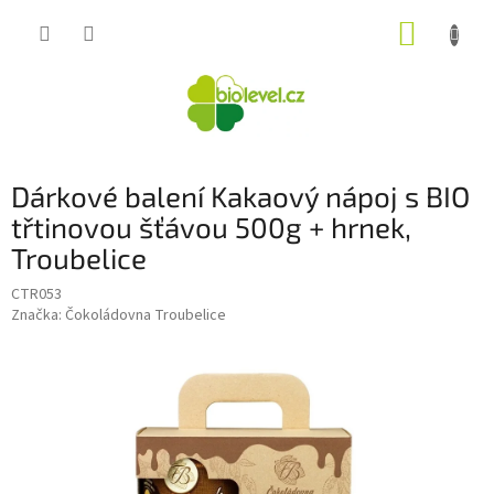
Přejít
NÁKUP
na
obsah
KOŠÍK
Dárkové balení Kakaový nápoj s BIO
třtinovou šťávou 500g + hrnek,
Troubelice
CTR053
Značka:
Čokoládovna Troubelice