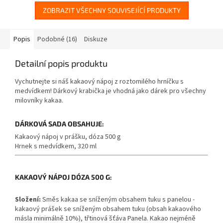
ZOBRAZIT VŠECHNY SOUVISEJÍCÍ PRODUKTY
Popis
Podobné (16)
Diskuze
Detailní popis produktu
Vychutnejte si náš kakaový nápoj z roztomilého hrníčku s
medvídkem! Dárkový krabička je vhodná jako dárek pro všechny
milovníky kakaa.
DÁRKOVÁ SADA OBSAHUJE:
Kakaový nápoj v prášku, dóza 500 g
Hrnek s medvídkem, 320 ml
KAKAOVÝ NÁPOJ DÓZA 500 G:
Složení:
Směs kakaa se sníženým obsahem tuku s panelou -
kakaový prášek se sníženým obsahem tuku (obsah kakaového
másla minimálně 10%), třtinová šťáva Panela. Kakao nejméně