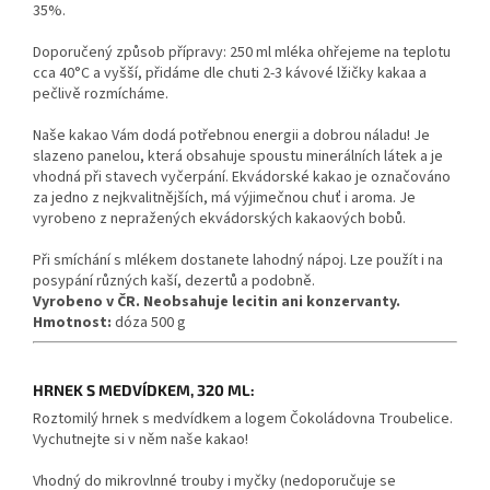
35%.
Doporučený způsob přípravy: 250 ml mléka ohřejeme na teplotu
cca 40°C a vyšší, přidáme dle chuti 2-3 kávové lžičky kakaa a
pečlivě rozmícháme.
Naše kakao Vám dodá potřebnou energii a dobrou náladu! Je
slazeno panelou, která obsahuje spoustu minerálních látek a je
vhodná při stavech vyčerpání. Ekvádorské kakao je označováno
za jedno z nejkvalitnějších, má výjimečnou chuť i aroma. Je
vyrobeno z nepražených ekvádorských kakaových bobů.
Při smíchání s mlékem dostanete lahodný nápoj. Lze použít i na
posypání různých kaší, dezertů a podobně.
Vyrobeno v ČR. Neobsahuje lecitin ani konzervanty.
Hmotnost:
dóza 500 g
HRNEK S MEDVÍDKEM, 320 ML:
Roztomilý hrnek s medvídkem a logem Čokoládovna Troubelice.
Vychutnejte si v něm naše kakao!
Vhodný do mikrovlnné trouby i myčky (nedoporučuje se