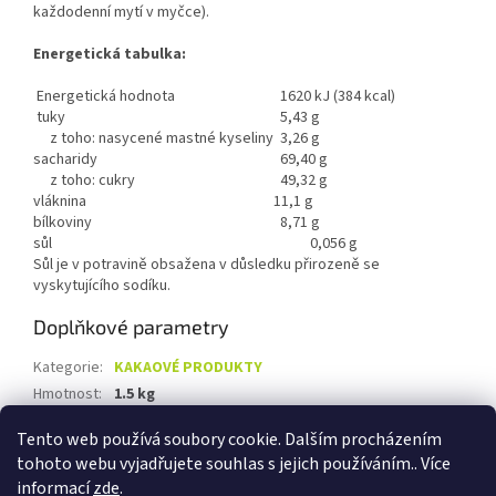
každodenní mytí v myčce).
Energetická tabulka:
Energetická hodnota
1620 kJ (384 kcal)
tuky
5,43 g
z toho: nasycené mastné kyseliny
3,26 g
sacharidy
69,40 g
z toho: cukry
49,32 g
vláknina
11,1 g
bílkoviny
8,71 g
sůl
0,056 g
Sůl je v potravině obsažena v důsledku přirozeně se
vyskytujícího sodíku.
Doplňkové parametry
Kategorie
:
KAKAOVÉ PRODUKTY
Hmotnost
:
1.5 kg
EAN
:
8594196850324
Tento web používá soubory cookie. Dalším procházením
tohoto webu vyjadřujete souhlas s jejich používáním.. Více
Z
informací
zde
.