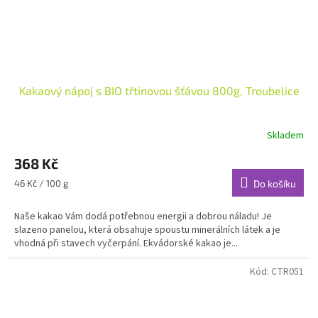
Kakaový nápoj s BIO třtinovou šťávou 800g, Troubelice
Skladem
368 Kč
Měrná
46 Kč / 100 g
Do košíku
cena:
Naše kakao Vám dodá potřebnou energii a dobrou náladu! Je
slazeno panelou, která obsahuje spoustu minerálních látek a je
vhodná při stavech vyčerpání. Ekvádorské kakao je...
Kód:
CTR051