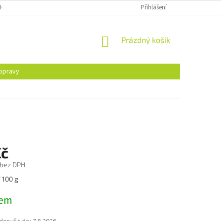
H ÚDAJŮ
Přihlášení
NÁKUPNÍ
Prázdný košík
KOŠÍK
opravy
Kč
 bez DPH
/ 100 g
dem