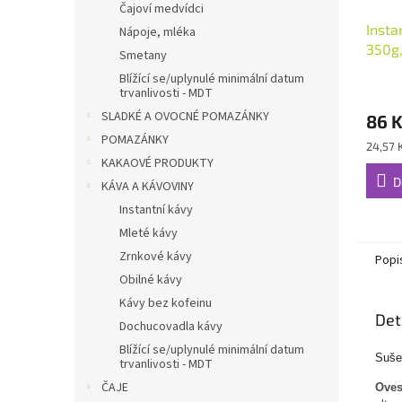
Čajoví medvídci
Insta
Nápoje, mléka
350g,
Smetany
Blížící se/uplynulé minimální datum
trvanlivosti - MDT
SLADKÉ A OVOCNÉ POMAZÁNKY
86 
POMAZÁNKY
Měrná
24,57 
cena:
KAKAOVÉ PRODUKTY
D
KÁVA A KÁVOVINY
Instantní kávy
Mleté kávy
Zrnkové kávy
Popi
Obilné kávy
Kávy bez kofeinu
Det
Dochucovadla kávy
Blížící se/uplynulé minimální datum
Suše
trvanlivosti - MDT
ČAJE
Oves