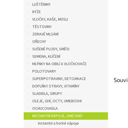
n
LUŠTĚNINY
e
RÝŽE
l
VLOČKY, KAŠE, MÜSLI
TĚSTOVINY
ZDRAVÉ MLSÁNÍ
OŘECHY
SUŠENÉ PLODY, SMĚSI
SEMENA, KLÍČENÍ
MLÝNKY NA OBILÍ A VLOČKOVAČE
POLOTOVARY
SUPERPOTRAVINY, DETOXIKACE
Souvi
DOPLŇKY STRAVY, VITAMÍNY
SLADIDLA, SIRUPY
OLEJE, GHÍ, OCTY, UMEBOSHI
OCHUCOVADLA
INSTANTNÍ NÁPOJE, SMETANY
Instantní a horké nápoje