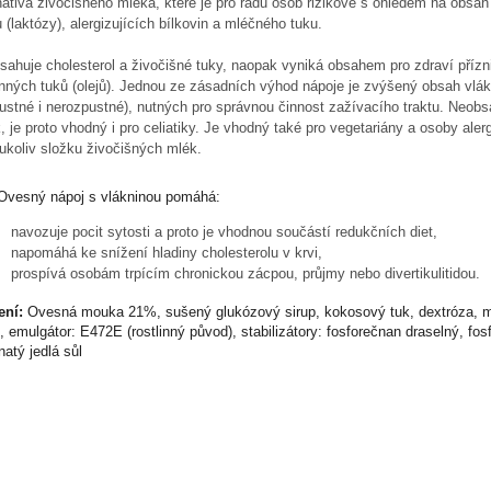
nativa živočišného mléka, které je pro řadu osob rizikové s ohledem na obsa
 (laktózy), alergizujících bílkovin a mléčného tuku.
sahuje cholesterol a živočišné tuky, naopak vyniká obsahem pro zdraví přízn
inných tuků (olejů). Jednou ze zásadních výhod nápoje je zvýšený obsah vlá
ustné i nerozpustné), nutných pro správnou činnost zažívacího traktu. Neobs
, je proto vhodný i pro celiatiky. Je vhodný také pro vegetariány a osoby aler
ukoliv složku živočišných mlék.
Ovesný nápoj s vlákninou pomáhá:
navozuje pocit sytosti a proto je vhodnou součástí redukčních diet,
napomáhá ke snížení hladiny cholesterolu v krvi,
prospívá osobám trpícím chronickou zácpou, průjmy nebo divertikulitidou.
ení:
Ovesná mouka 21%, sušený glukózový sirup, kokosový tuk, dextróza, ma
n, emulgátor: E472E (rostlinný původ), stabilizátory: fosforečnan draselný, fo
atý jedlá sůl