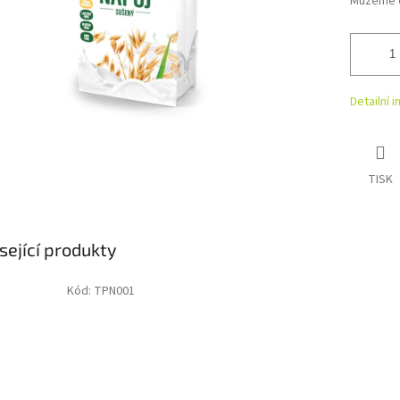
Můžeme d
Detailní 
TISK
sející produkty
Kód:
TPN001