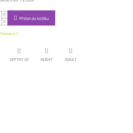
oručit do:
7.8.2026
Přidat do košíku
informace
ZEPTAT SE
HLÍDAT
SDÍLET