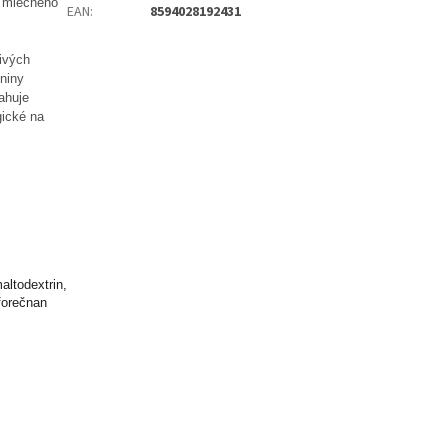
h mléčného
EAN
:
8594028192431
ivých
kniny
ahuje
gické na
ltodextrin,
sforečnan