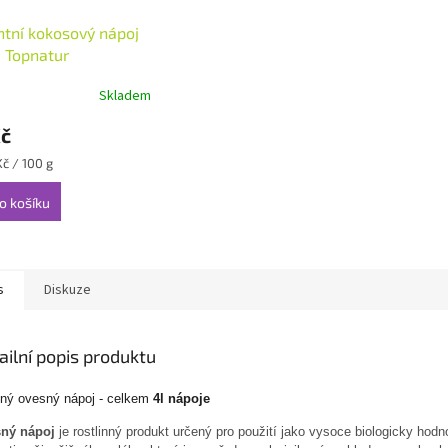
ntní kokosový nápoj
 Topnatur
Skladem
Kč
Kč / 100 g
o košíku
s
Diskuze
ailní popis produktu
ný ovesný nápoj - celkem
4l nápoje
ný nápoj
je rostlinný produkt určený pro použití jako vysoce biologicky hodn