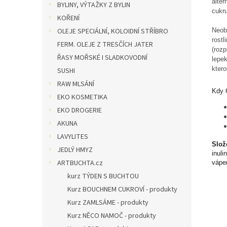
alter
BYLINY, VÝTAŽKY Z BYLIN
cukru
KOŘENÍ
Neob
OLEJE SPECIÁLNÍ, KOLOIDNÍ STŘÍBRO
rostl
FERM. OLEJE Z TRESČÍCH JATER
(rozp
ŘASY MOŘSKÉ I SLADKOVODNÍ
lepek
ktero
SUSHI
RAW MLSÁNÍ
Kdy 
EKO KOSMETIKA
EKO DROGERIE
AKUNA
LAVYLITES
Slož
JEDLÝ HMYZ
inuli
ARTBUCHTA.cz
vápen
kurz TÝDEN S BUCHTOU
Kurz BOUCHNEM CUKROVÍ - produkty
Kurz ZAMLSÁME - produkty
Kurz NĚCO NAMOČ - produkty