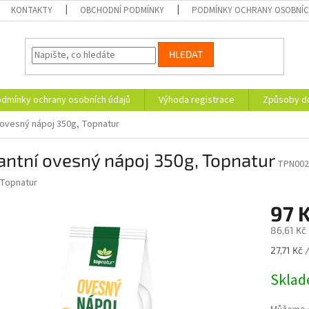
KONTAKTY
OBCHODNÍ PODMÍNKY
PODMÍNKY OCHRANY OSOBNÍC
HLEDAT
dmínky ochrany osobních údajů
Výhoda registrace
Způsoby d
í ovesný nápoj 350g, Topnatur
antní ovesný nápoj 350g, Topnatur
TPN002
Topnatur
97 
86,61 Kč
Měrná
27,71 Kč 
cena:
Skla