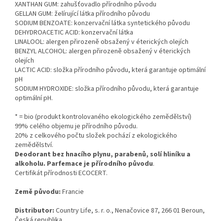
XANTHAN GUM: zahušťovadlo přírodního původu
GELLAN GUM: želírující látka přírodního původu
SODIUM BENZOATE: konzervační látka syntetického původu
DEHYDROACETIC ACID: konzervační látka
LINALOOL: alergen přirozeně obsažený v éterických olejích
BENZYL ALCOHOL: alergen přirozeně obsažený v éterických
olejích
LACTIC ACID: složka přírodního původu, která garantuje optimální
pH
SODIUM HYDROXIDE: složka přírodního původu, která garantuje
optimální pH.
* = bio (produkt kontrolovaného ekologického zemědělství)
99% celého objemu je přírodního původu.
20% z celkového počtu složek pochází z ekologického
zemědělství.
Deodorant bez hnacího plynu, parabenů, solí hliníku a
alkoholu. Parfemace je přírodního původu
.
Certifikát přírodnosti ECOCERT.
Země původu:
Francie
Distributor:
Country Life, s. r. o., Nenačovice 87, 266 01 Beroun,
Česká republika.