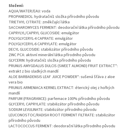
Složení:
AQUA/WATER/EAU: voda
PROPANEDIOL: hydratační1 složka přírodního původu
TRIETHYL CITRATE: změkčující látka
SACCHAROMYCES FERMENT: deodorační látka přírodního původu
CAPRYLYL/CAPRYL GLUCOSIDE: emulgátor
POLYGLYCERYL-4 CAPRATE: emulgátor
POLYGLYCERYL-6 CAPRYLATE: emulgátor
DECYL GLUCOSIDE: stabilizátor přírodního původu
ZINC PCA: aktivní minerální látka přírodního původu
GLYCERIN: hydratační1 složka přírodního původu
PRUNUS AMYGDALUS DULCIS (SWEET ALMOND) FRUIT EXTRACT*:
extrakt z bio sladkých mandlí
ALOE BARBADENSIS LEAF JUICE POWDER*: sušená šťáva z aloe
vera bio
PRUNUS ARMENIACA KERNEL EXTRACT: éterický olej z hořkých
mandlí
PARFUM (FRAGRANCE): parfemace 100% přírodního původu
GLYCERYL CAPRYLATE: stabilizátor přírodního původu
SODIUM LEVULINATE: stabilizátor přírodního původu
LEUCONOSTOC/RADISH ROOT FERMENT FILTRATE: stabilizátor
přírodního původu
LACTOCOCCUS FERMENT: deodorační látka přírodního původu