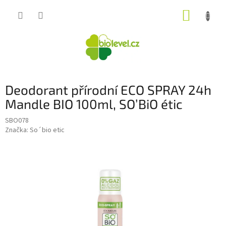
Přejít
NÁKUP
na
obsah
KOŠÍK
Deodorant přírodní ECO SPRAY 24h
Mandle BIO 100ml, SO’BiO étic
SBO078
Značka:
So´bio etic