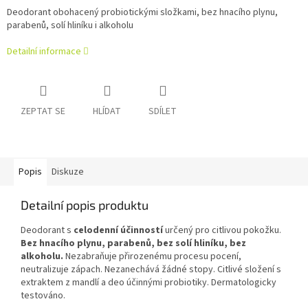
Deodorant obohacený probiotickými složkami, bez hnacího plynu,
parabenů, solí hliníku i alkoholu
Detailní informace
ZEPTAT SE
HLÍDAT
SDÍLET
Popis
Diskuze
Detailní popis produktu
Deodorant s
celodenní účinností
určený pro citlivou pokožku.
Bez hnacího plynu, parabenů, bez solí hliníku, bez
alkoholu.
Nezabraňuje přirozenému procesu pocení,
neutralizuje zápach. Nezanechává žádné stopy. Citlivé složení s
extraktem z mandlí a deo účinnými probiotiky. Dermatologicky
testováno.