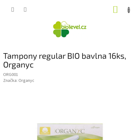
Přejít
NÁKUP
na
obsah
KOŠÍK
Tampony regular BIO bavlna 16ks,
Organyc
ORG001
Značka:
Organyc