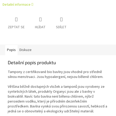
Detailní informace
ZEPTAT SE
HLÍDAT
SDÍLET
Popis
Diskuze
Detailní popis produktu
Tampony z certifikované bio bavlny jsou vhodné pro středně
silnou menstruaci. Jsou hypoalergení, nejsou bělené chlórem.
Většina běžně dostupných vložek a tamponů jsou vyrobeny ze
syntetických látek, produkty Organyc jsou ale z bavlny v
biokvalitě. Navíc tato bavlna není bělena chlórem, nýbrž
peroxidem vodíku, který je přírodním dezinfekčním
prostředkem. Bavlna vyniká svou přirozenou savostí, hebkostí a
jedná se o obnovitelný a ekologicky udržitelný materiál.