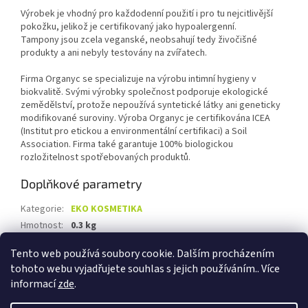
Výrobek je vhodný pro každodenní použití i pro tu nejcitlivější
pokožku, jelikož je certifikovaný jako hypoalergenní.
Tampony jsou zcela veganské, neobsahují tedy živočišné
produkty a ani nebyly testovány na zvířatech.
Firma Organyc se specializuje na výrobu intimní hygieny v
biokvalitě. Svými výrobky společnost podporuje ekologické
zemědělství, protože nepoužívá syntetické látky ani geneticky
modifikované suroviny. Výroba Organyc je certifikována ICEA
(Institut pro etickou a environmentální certifikaci) a Soil
Association. Firma také garantuje 100% biologickou
rozložitelnost spotřebovaných produktů.
Doplňkové parametry
Kategorie
:
EKO KOSMETIKA
Hmotnost
:
0.3 kg
EAN
:
8016867009911
Tento web používá soubory cookie. Dalším procházením
tohoto webu vyjadřujete souhlas s jejich používáním.. Více
Z
informací
zde
.
á