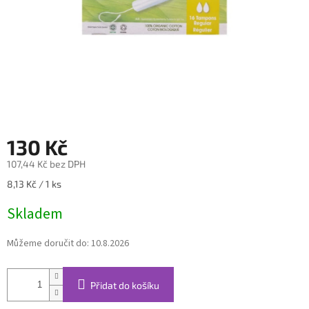
130 Kč
107,44 Kč bez DPH
Měrná
8,13 Kč / 1 ks
cena:
Skladem
Můžeme doručit do:
10.8.2026
Přidat do košíku