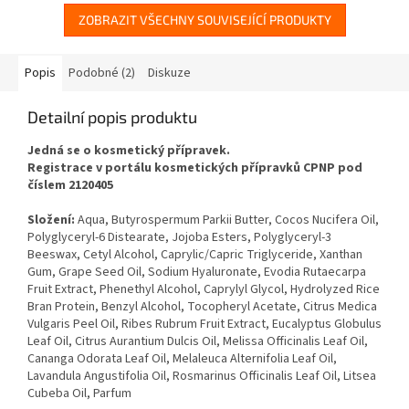
ZOBRAZIT VŠECHNY SOUVISEJÍCÍ PRODUKTY
Popis
Podobné (2)
Diskuze
Detailní popis produktu
Jedná se o kosmetický přípravek.
Registrace v portálu kosmetických přípravků CPNP pod
číslem 2120405
Složení:
Aqua, Butyrospermum Parkii Butter, Cocos Nucifera Oil,
Polyglyceryl-6 Distearate, Jojoba Esters, Polyglyceryl-3
Beeswax, Cetyl Alcohol, Caprylic/Capric Triglyceride, Xanthan
Gum, Grape Seed Oil, Sodium Hyaluronate, Evodia Rutaecarpa
Fruit Extract, Phenethyl Alcohol, Caprylyl Glycol, Hydrolyzed Rice
Bran Protein, Benzyl Alcohol, Tocopheryl Acetate, Citrus Medica
Vulgaris Peel Oil, Ribes Rubrum Fruit Extract, Eucalyptus Globulus
Leaf Oil, Citrus Aurantium Dulcis Oil, Melissa Officinalis Leaf Oil,
Cananga Odorata Leaf Oil, Melaleuca Alternifolia Leaf Oil,
Lavandula Angustifolia Oil, Rosmarinus Officinalis Leaf Oil, Litsea
Cubeba Oil, Parfum