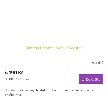
Gemma Helvetia 50ml, Lavylites
Do 3 dnů
4 190 Kč
Měrná
8 380 Kč / 100 ml
Do košíku
cena:
Bohatý obsah účinných látek pro běžnou péči o pleť a pokožku
celého těla.