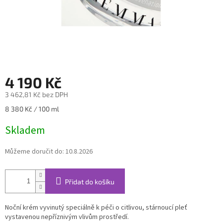
4 190 Kč
3 462,81 Kč bez DPH
Měrná
8 380 Kč / 100 ml
cena:
Skladem
Můžeme doručit do:
10.8.2026
Přidat do košíku
Noční krém vyvinutý speciálně k péči o citlivou, stárnoucí pleť
vystavenou nepříznivým vlivům prostředí.