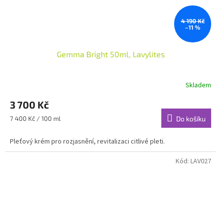
4 190 Kč
–11 %
Gemma Bright 50ml, Lavylites
Skladem
3 700 Kč
Měrná
7 400 Kč / 100 ml
Do košíku
cena:
Pleťový krém pro rozjasnění, revitalizaci citlivé pleti.
Kód:
LAV027