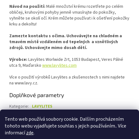
Návod na použití:
Malé množství krému rozetřete po celém
obličeji, kruhovými pohyby jemně vmasírujte do pokožky,
vyhněte se okolí očí. Krém můžete používat i k ošetření pokožky
krku a dekoltu!
Zamezte kontaktu s očima. Uchovávejte na chladném a
tmavém místě vzdáleném od tepelných a vznětlivých
zdrojů. Uchovávejte mimo dosah dětí.
Výrobce:
Lavylites Worlwide Zrt, 1053 Budapest, Veres Pálné
utca 9, Maďarsko
www.lavylites.com
Více o použití výrobků Lavylites a zkušenostech s nimi najdete
na www.lavy.cz.
Doplňkové parametry
Kategorie
:
LAVYLITES
Hmotnost
:
0.3 kg
Tento web používá soubory cookie. Dalším procházením
tohoto webu vyjadřujete souhlas s jejich používáním.. Více
Z
informací
zde
.
á