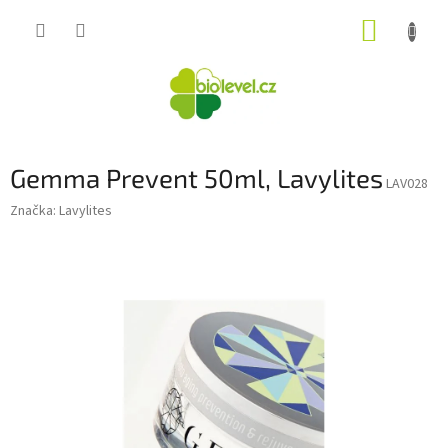
Přejít
NÁKUP
na
obsah
KOŠÍK
Gemma Prevent 50ml, Lavylites
LAV028
Značka:
Lavylites