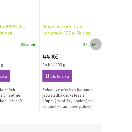
ta 100% BIO
Pekanové ořechy v
punzel
karamelu 100g, Nuties
Další
Skladem
Skladem
produkt
44 Kč
Měrná
 g
44 Kč / 100 g
cena:
šíku
Do košíku
a z těch
Pekanové ořechy v karamelu
jších šetrně
jsou sladká delikatesa s
kešu ořechů.
křupavými oříšky obalenými v
lahodné karamelové polevě.