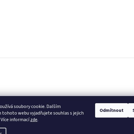
užívá soubory cookie. Dalším
Odmítnout
tohoto webu vyjadřujete souhlas s jejich
 Více informací
zde
.