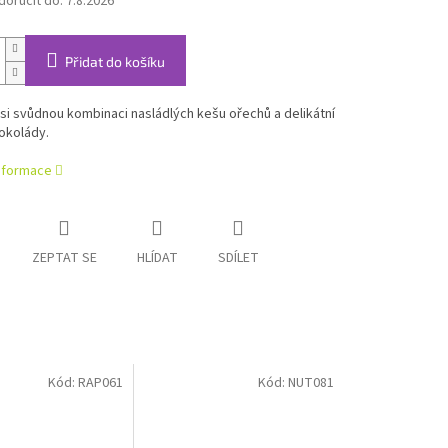
oručit do:
7.8.2026
Přidat do košíku
si svůdnou kombinaci nasládlých kešu ořechů a delikátní
okolády.
informace
ZEPTAT SE
HLÍDAT
SDÍLET
Kód:
RAP061
Kód:
NUT081