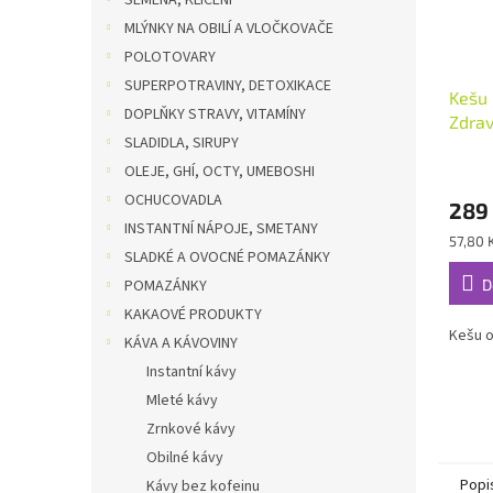
SEMENA, KLÍČENÍ
MLÝNKY NA OBILÍ A VLOČKOVAČE
POLOTOVARY
SUPERPOTRAVINY, DETOXIKACE
Kešu 
DOPLŇKY STRAVY, VITAMÍNY
Zdrav
SLADIDLA, SIRUPY
OLEJE, GHÍ, OCTY, UMEBOSHI
OCHUCOVADLA
289
INSTANTNÍ NÁPOJE, SMETANY
Měrná
57,80 
SLADKÉ A OVOCNÉ POMAZÁNKY
cena:
POMAZÁNKY
D
KAKAOVÉ PRODUKTY
Kešu o
KÁVA A KÁVOVINY
Instantní kávy
Mleté kávy
Zrnkové kávy
Obilné kávy
Popi
Kávy bez kofeinu