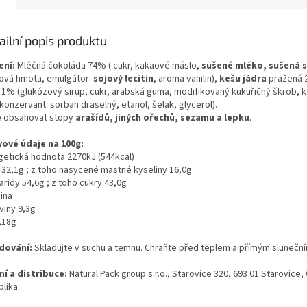
ailní popis produktu
ení:
Mléčná čokoláda 74% ( cukr, kakaové máslo,
sušené mléko, sušená 
ová hmota, emulgátor:
sojový lecitin
, aroma vanilin),
kešu jádra
pražená 2
a 1% (glukózový sirup, cukr, arabská guma, modifikovaný kukuřičný škrob,
 konzervant: sorban draselný, etanol, šelak, glycerol)
.
 obsahovat stopy
arašídů, jiných
ořechů, sezamu a lepku
.
vové údaje na 100g:
getická hodnota 2270kJ (544kcal)
 32,1g ; z toho nasycené mastné kyseliny 16,0g
ridy 54,6g ; z toho cukry 43,0g
nina
viny 9,3g
,18g
dování:
Skladujte v suchu a temnu. Chraňte před teplem a přímým slunečn
ní a distribuce:
Natural Pack group s.r.o., Starovice 320, 693 01 Starovice,
lika.