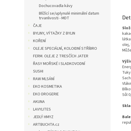
Dochucovadla kávy
Blížící se/uplynulé minimální datum
Det
trvanlivosti - MDT
ČAJE
Slož
BYLINY, VÝTAŽKY Z BYLIN
kaka
látk
KOŘENÍ
olej,
OLEJE SPECIÁLNÍ, KOLOIDNÍ STŘÍBRO
Může
FERM. OLEJE Z TRESČÍCH JATER
Výži
ŘASY MOŘSKÉ I SLADKOVODNÍ
Ener
SUSHI
Tuky
Sacha
RAW MLSÁNÍ
Vlák
EKO KOSMETIKA
Bílko
EKO DROGERIE
Sůl 0
AKUNA
Skla
LAVYLITES
JEDLÝ HMYZ
Bale
repub
ARTBUCHTA.cz