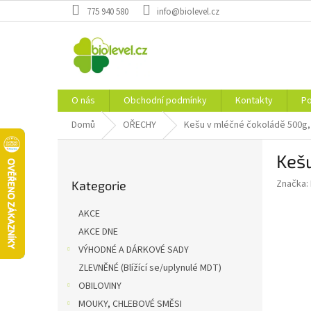
Přejít
775 940 580
info@biolevel.cz
na
obsah
O nás
Obchodní podmínky
Kontakty
Po
Domů
OŘECHY
Kešu v mléčné čokoládě 500g,
P
Kešu
o
Přeskočit
s
Značka:
Kategorie
kategorie
t
r
AKCE
a
AKCE DNE
n
VÝHODNÉ A DÁRKOVÉ SADY
n
í
ZLEVNĚNÉ (Blížící se/uplynulé MDT)
p
OBILOVINY
a
MOUKY, CHLEBOVÉ SMĚSI