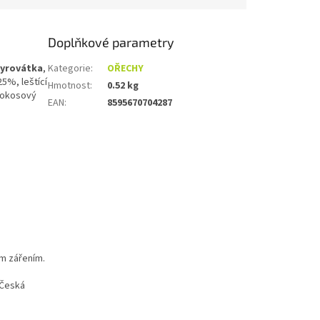
Doplňkové parametry
syrovátka
,
Kategorie
:
OŘECHY
5%, leštící
Hmotnost
:
0.52 kg
 kokosový
EAN
:
8595670704287
ím zářením.
 Česká