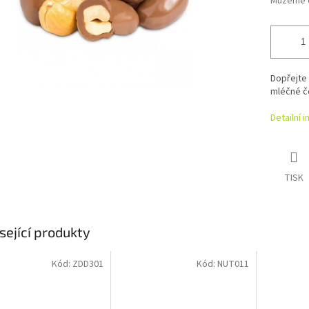
Můžeme d
Dopřejte 
mléčné č
Detailní 
TISK
sející produkty
Kód:
ZDD301
Kód:
NUT011