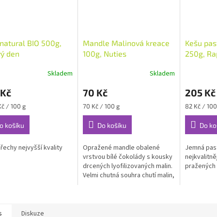
natural BIO 500g,
Mandle Malinová kreace
Kešu pas
ý den
100g, Nuties
250g, Ra
Skladem
Skladem
 Kč
70 Kč
205 Kč
Měrná
Měrná
Kč / 100 g
70 Kč / 100 g
82 Kč / 100
cena:
cena:
o košíku
Do košíku
Do ko
řechy nejvyšší kvality
Opražené mandle obalené
Jemná past
vrstvou bílé čokolády s kousky
nejkvalitně
drcených lyofilizovaných malin.
pražených 
Velmi chutná souhra chutí malin,
čokolády a mandlí.
s
Diskuze