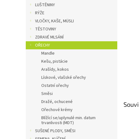
n
LUŠTĚNINY
e
RÝŽE
l
VLOČKY, KAŠE, MÜSLI
TĚSTOVINY
ZDRAVÉ MLSÁNÍ
OŘECHY
Mandle
Kešu, pistácie
Arašídy, kokos
Lískové, vlašské ořechy
Ostatní ořechy
Směsi
Dražé, ochucené
Souvi
Ořechové krémy
Blížící se/uplynulé min. datum
trvanlivosti (MDT)
SUŠENÉ PLODY, SMĚSI