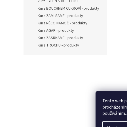
kurz TÝDEN S BUCHTOU
Kurz BOUCHNEM CUKROVÍ - produkty
Kurz ZAMLSÁME - produkty
Kurz NĚCO NAMOČ - produkty
Kurz AGAR - produkty
Kurz ZASRKÁME - produkty
Kurz TROCHU - produkty
Z
á
p
a
t
í
Tento web po
procházením 
používáním..