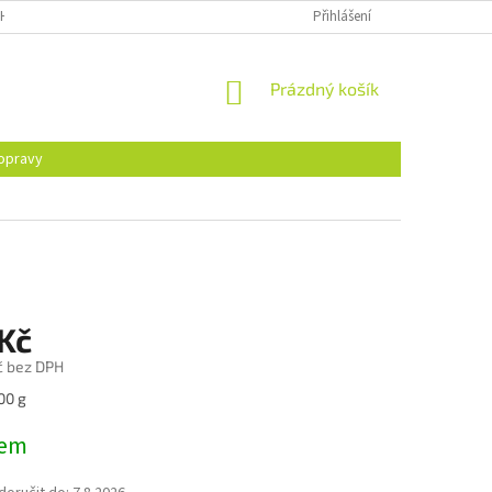
H ÚDAJŮ
Přihlášení
NÁKUPNÍ
Prázdný košík
KOŠÍK
opravy
 Kč
č bez DPH
00 g
dem