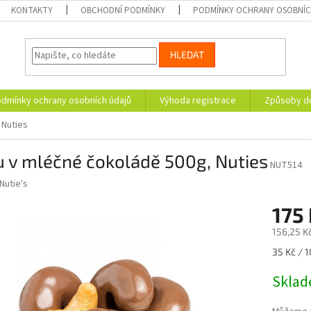
KONTAKTY
OBCHODNÍ PODMÍNKY
PODMÍNKY OCHRANY OSOBNÍC
HLEDAT
dmínky ochrany osobních údajů
Výhoda registrace
Způsoby d
 Nuties
 v mléčné čokoládě 500g, Nuties
NUT514
Nutie's
175
156,25 K
Měrná
35 Kč / 1
cena:
Skla