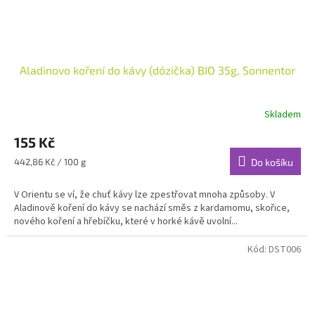
Aladinovo koření do kávy (dózička) BIO 35g, Sonnentor
Skladem
155 Kč
Měrná
442,86 Kč / 100 g
Do košíku
cena:
V Orientu se ví, že chuť kávy lze zpestřovat mnoha způsoby. V
Aladinově koření do kávy se nachází směs z kardamomu, skořice,
nového koření a hřebíčku, které v horké kávě uvolní...
Kód:
DST006