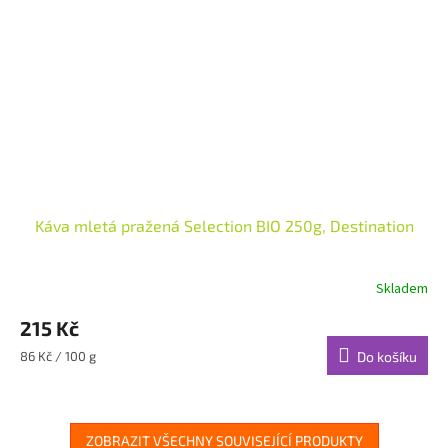
Káva mletá pražená Selection BIO 250g, Destination
Skladem
215 Kč
Měrná
86 Kč / 100 g
Do košíku
cena:
ZOBRAZIT VŠECHNY SOUVISEJÍCÍ PRODUKTY