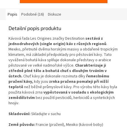
Popis
Podobné (16)
Diskuze
Detailní popis produktu
Kávová řada Les Origines značky Destination
sestává z
jednodruhových (single origin) káv z různých regionů
.
Mexiko, přetnuté dvěma horskými masivy a obdařené tropickým
klimatem, má základní předpoklady pro pěstování kávy. Tato
vyvážená bohatá káva splňuje dokonale představy o arabice
pěstované ve velké nadmořské výšce.
Charakterizuje ji
středně plné tělo a bohatá chuť s dlouhým trváním v
ústech.
Chuť kávy je dokonale rozvinuta díky
řemeslnému
pražení kávy,
kdy jsou
zrnka pražena pomaleji při nižší
teplotě
než běžné průmyslové kávy. Pro výrobu této kávy byla
použita kávová zrna
vypěstovaná v souladu s ekologickým
zemědělstvím
bez použití pesticidů, herbicidů a syntetických
hnojiv.
Skladování:
Skladujte v suchu
Země původu:
Francie (pražení), Mexiko (kávové boby)