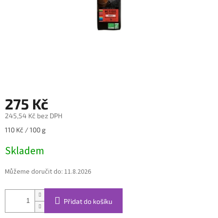
275 Kč
245,54 Kč bez DPH
Měrná
110 Kč / 100 g
cena:
Skladem
Můžeme doručit do:
11.8.2026
Přidat do košíku