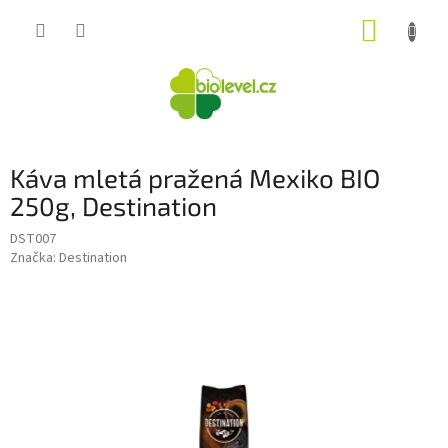
Přejít
NÁKUP
na
obsah
KOŠÍK
Káva mletá pražená Mexiko BIO
250g, Destination
DST007
Značka:
Destination