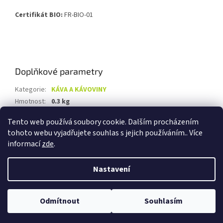
Certifikát BIO:
FR-BIO-01
Doplňkové parametry
Kategorie
:
KÁVA A KÁVOVINY
Hmotnost
:
0.3 kg
EAN
:
3700110049711
Tento web používá soubory cookie. Dalším procházením
tohoto webu vyjadřujete souhlas s jejich používáním.. Více
Z
informací
zde
.
á
Vytvořil Shoptet
p
Nastavení
a
t
Copyright 2026
Biolevel.cz
. Všechna práva vyhrazena.
Upravit
í
Odmítnout
Souhlasím
nastavení cookies