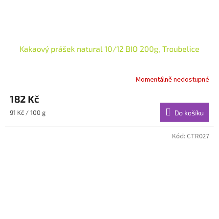
Kakaový prášek natural 10/12 BIO 200g, Troubelice
Momentálně nedostupné
182 Kč
Měrná
91 Kč / 100 g
Do košíku
cena:
Kód:
CTR027