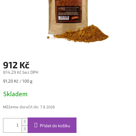
912 Kč
814,29 Kč bez DPH
Měrná
91,20 Kč / 100 g
cena:
Skladem
Můžeme doručit do:
7.8.2026
Přidat do košíku