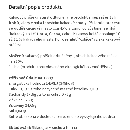
Detailní popis produktu
Kakaový prášek natural odtučněný je produkt
z nepražených
bobů
, který vzniká lisováním kakaové hmoty. Při tomto procesu
se oddělí kakaové máslo cca 45% a tomu, co zůstane, se říká
"kakaový koláč" (torta, Cocoa, cake). Kakaový koláč obsahuje 10
až 12 % kakaového másla. Po rozemletí "koláče" vzniká kakaový
prášek
Složení:
Kakaový prášek odtučněný*, obsah kakaového másla
min.10%
* = bio (produkt kontrolovaného ekologického zemědělství)
Výživové údaje na 100g:
Energetická hodnota 1450kJ (349kcal)
Tuky 13,1g ; z toho nasycené mastné kyseliny 7,86g
Sacharidy 14,6g ; z toho cukry 0,45g
Vláknina 37,2g
Bílkoviny 24,65g
Sůl 0,047g
Sůl je obsažena v důsledku přirozeně se vyskytujícího sodíku
Skladování:
Skladujte v suchu a temnu