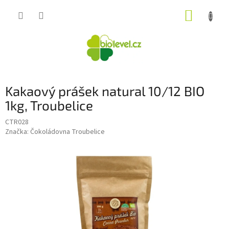
Přejít
NÁKUP
na
obsah
KOŠÍK
Kakaový prášek natural 10/12 BIO
1kg, Troubelice
CTR028
Značka:
Čokoládovna Troubelice