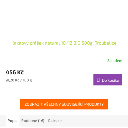
Kakaový prášek natural 10/12 BIO 500g, Troubelice
Skladem
456 Kč
Měrná
91,20 Kč / 100 g
Do košíku
cena:
ZOBRAZIT VŠECHNY SOUVISEJÍCÍ PRODUKTY
Popis
Podobné (16)
Diskuze