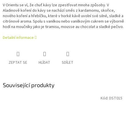
V Orientu se ví, že chuť kávy lze zpestřovat mnoha způsoby. V
Aladinově koření do kávy se nachází směs z kardamomu, skořice,
nového koření a hřebíčku, které v horké kávě uvolní své silné, sladké a
citrónové aroma. Spolu s vanilkou nebo vanilkovým cukrem se výborně
hodí na moučníky jako je tiramisu, mousse au chocolat a sladké pečivo.
Detailní informace
ZEPTAT SE
HLÍDAT
SDÍLET
Související produkty
Kód:
DST015