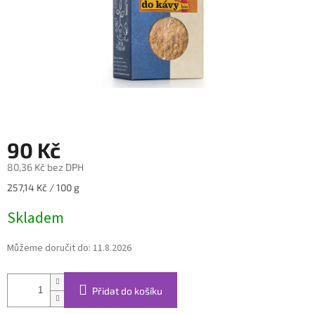
90 Kč
80,36 Kč bez DPH
Měrná
257,14 Kč / 100 g
cena:
Skladem
Můžeme doručit do:
11.8.2026
Přidat do košíku