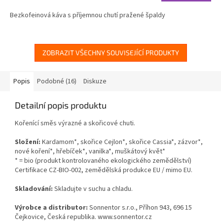
cena:
Bezkofeinová káva s příjemnou chutí pražené špaldy
ZOBRAZIT VŠECHNY SOUVISEJÍCÍ PRODUKTY
Popis
Podobné (16)
Diskuze
Detailní popis produktu
Kořenící směs výrazné a skořicové chuti.
Složení:
Kardamom*, skořice Cejlon*, skořice Cassia*, zázvor*,
nové koření*, hřebíček*, vanilka*, muškátový květ*
* = bio (produkt kontrolovaného ekologického zemědělství)
Certifikace CZ-BIO-002, zemědělská produkce EU / mimo EU.
Skladování:
Skladujte v suchu a chladu.
Výrobce a distributor:
Sonnentor s.r.o., Příhon 943, 696 15
Čejkovice, Česká republika. www.sonnentor.cz