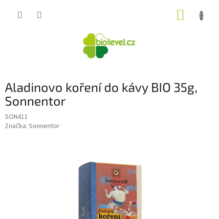
Přejít
NÁKUP
na
obsah
KOŠÍK
Aladinovo koření do kávy BIO 35g,
Sonnentor
SON411
Značka:
Sonnentor