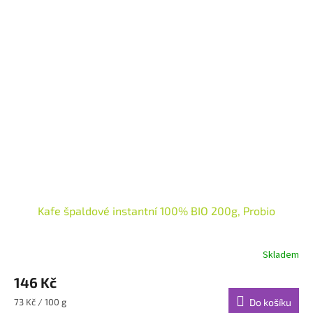
Kafe špaldové instantní 100% BIO 200g, Probio
Skladem
146 Kč
Měrná
73 Kč / 100 g
Do košíku