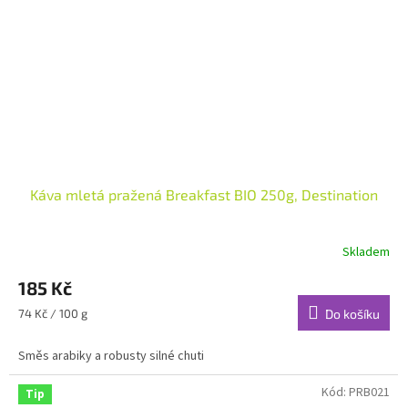
Káva mletá pražená Breakfast BIO 250g, Destination
Skladem
185 Kč
Měrná
74 Kč / 100 g
Do košíku
cena:
Směs arabiky a robusty silné chuti
Kód:
PRB021
Tip