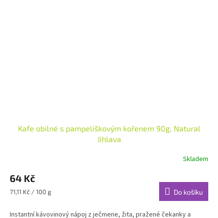
Kafe obilné s pampeliškovým kořenem 90g, Natural
Jihlava
Skladem
64 Kč
Měrná
71,11 Kč / 100 g
Do košíku
cena:
Instantní kávovinový nápoj z ječmene, žita, pražené čekanky a