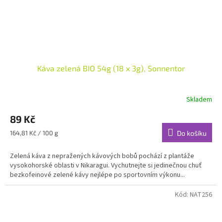
Káva zelená BIO 54g (18 x 3g), Sonnentor
Skladem
89 Kč
Měrná
164,81 Kč / 100 g
Do košíku
cena:
Zelená káva z nepražených kávových bobů pochází z plantáže
vysokohorské oblasti v Nikaragui. Vychutnejte si jedinečnou chuť
bezkofeinové zelené kávy nejlépe po sportovním výkonu...
Kód:
NAT256