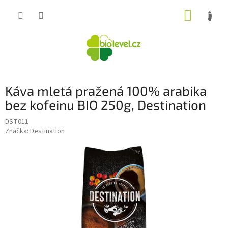
Přejít
NÁKUP
na
obsah
KOŠÍK
Káva mletá pražená 100% arabika
bez kofeinu BIO 250g, Destination
DST011
Značka:
Destination