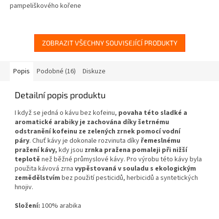
pampeliškového kořene
ZOBRAZIT VŠECHNY SOUVISEJÍCÍ PRODUKTY
Popis
Podobné (16)
Diskuze
Detailní popis produktu
I když se jedná o kávu bez kofeinu,
povaha této sladké a
aromatické arabiky je zachována díky šetrnému
odstranění kofeinu ze zelených zrnek pomocí vodní
páry
. Chuť kávy je dokonale rozvinuta díky
řemeslnému
pražení kávy,
kdy jsou
zrnka pražena pomaleji při nižší
teplotě
než běžné průmyslové kávy. Pro výrobu této kávy byla
použita kávová zrna
vypěstovaná v souladu s ekologickým
zemědělstvím
bez použití pesticidů, herbicidů a syntetických
hnojiv.
Složení:
100% arabika