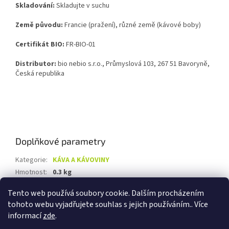
Skladování:
Skladujte v suchu
Země původu:
Francie (pražení), různé země (kávové boby)
Certifikát BIO:
FR-BIO-01
Distributor:
bio nebio s.r.o., Průmyslová 103, 267 51 Bavoryně,
Česká republika
Doplňkové parametry
Kategorie
:
KÁVA A KÁVOVINY
Hmotnost
:
0.3 kg
EAN
:
3700110058287
Tento web používá soubory cookie. Dalším procházením
tohoto webu vyjadřujete souhlas s jejich používáním.. Více
Z
informací
zde
.
á