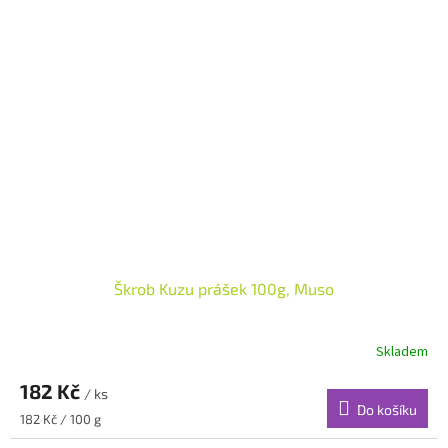
Škrob Kuzu prášek 100g, Muso
Skladem
182 Kč
/ ks
Do košíku
Měrná
182 Kč / 100 g
cena: