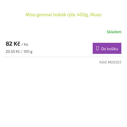
Miso genmai hnědá rýže 400g, Muso
Skladem
82 Kč
/ ks
Do košíku
Měrná
20,50 Kč / 100 g
cena:
Kód:
MUS015