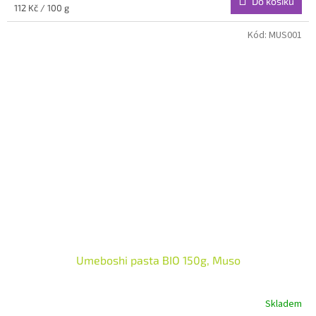
Do košíku
Měrná
112 Kč / 100 g
cena:
Kód:
MUS001
Umeboshi pasta BIO 150g, Muso
Skladem