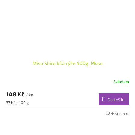
Miso Shiro bílá rýže 400g, Muso
Skladem
148 Kč
/ ks
Do košíku
Měrná
37 Kč / 100 g
cena:
Kód:
MUS031