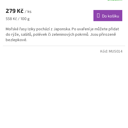
279 Kč
/ ks
Do košíku
Měrná
558 Kč / 100 g
cena:
Mořské řasy Iziky pochází z Japonska. Po uvaření je můžete přidat
do rýže, salátů, polévek či zeleninových pokrmů. Jsou přirozeně
bezlepkové.
Kód:
MUS014