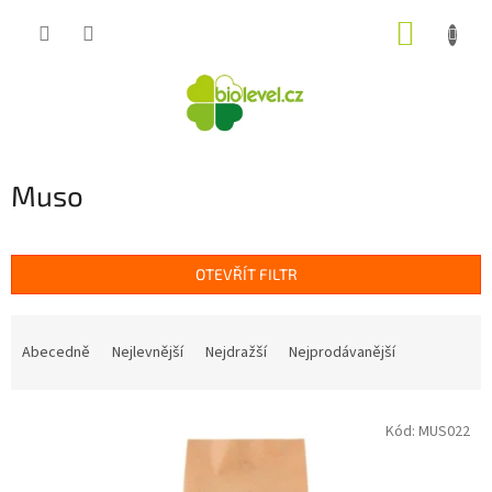
Přejít
NÁKUP
na
obsah
KOŠÍK
Muso
OTEVŘÍT FILTR
Ř
a
Abecedně
Nejlevnější
Nejdražší
Nejprodávanější
z
e
V
n
Kód:
MUS022
ý
í
p
p