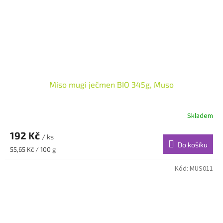
Miso mugi ječmen BIO 345g, Muso
Skladem
192 Kč
/ ks
Do košíku
Měrná
55,65 Kč / 100 g
cena:
Kód:
MUS011