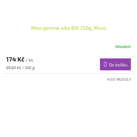
Miso genmai sója BIO 250g, Muso
Skladem
174 Kč
/ ks
Do košíku
Měrná
69,60 Kč / 100 g
cena:
Kód:
MUS013