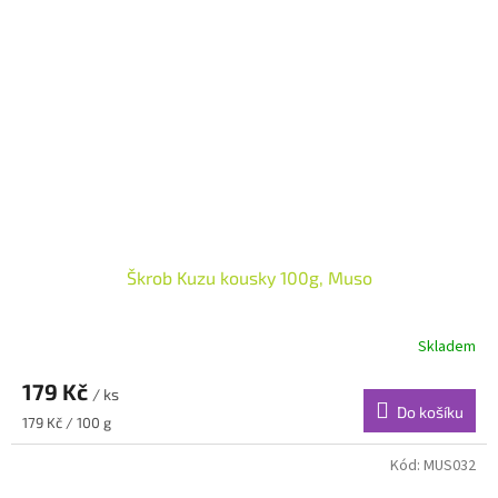
Škrob Kuzu kousky 100g, Muso
Skladem
179 Kč
/ ks
Do košíku
Měrná
179 Kč / 100 g
cena:
Kód:
MUS032