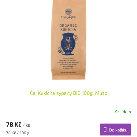
Čaj Kukicha sypaný BIO 100g, Muso
Skladem
78 Kč
/ ks
Do košíku
Měrná
78 Kč / 100 g