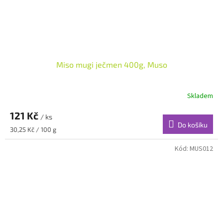
Miso mugi ječmen 400g, Muso
Skladem
121 Kč
/ ks
Do košíku
Měrná
30,25 Kč / 100 g
cena:
Kód:
MUS012