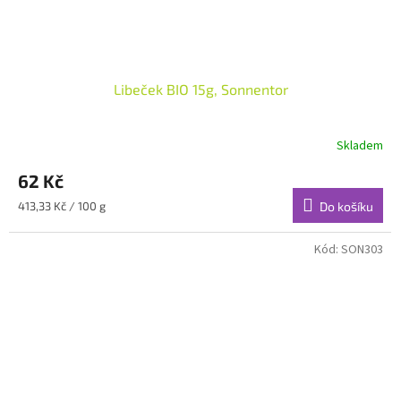
Libeček BIO 15g, Sonnentor
Skladem
62 Kč
Měrná
413,33 Kč / 100 g
Do košíku
cena:
Kód:
SON303