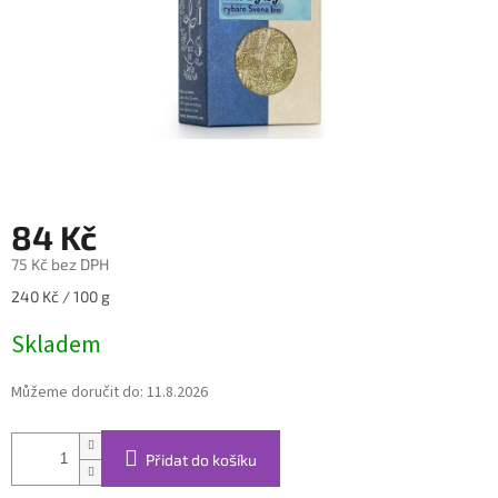
84 Kč
75 Kč bez DPH
Měrná
240 Kč / 100 g
cena:
Skladem
Můžeme doručit do:
11.8.2026
Přidat do košíku