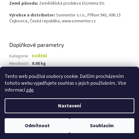
Země původu:
Zemědělská produkce EU/mimo EU.
Výrobce a distributor:
Sonnentor s.r.o., Příhon 943, 696 15
Čejkovice, Česká republika, www.sonnentor.cz
Doplňkové parametry
Kategorie
:
KOŘENÍ
Hmotnost
:
0.08 kg
EAN
:
9004145003507
Tento web používá soubory cookie. Dalším procházením
tohoto webu vyjadřujete souhlas s jejich používáním.. Více
Z
informací
zde
.
á
Vytvořil Shoptet
p
Nastavení
a
t
Copyright 2026
Biolevel.cz
. Všechna práva vyhrazena.
Upravit
í
Odmítnout
Souhlasím
nastavení cookies