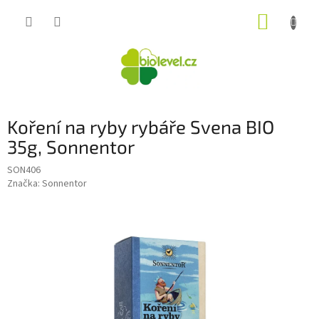
Přejít
NÁKUP
na
obsah
KOŠÍK
Koření na ryby rybáře Svena BIO
35g, Sonnentor
SON406
Značka:
Sonnentor