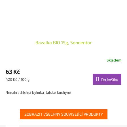
Bazalka BIO 15g, Sonnentor
Skladem
63 Kč
Měrná
420 Kč / 100 g
Do košíku
cena:
Nenahraditelná bylinka italské kuchyně
ZOBRAZIT VŠECHNY SOUVISEJÍCÍ PRODUKTY