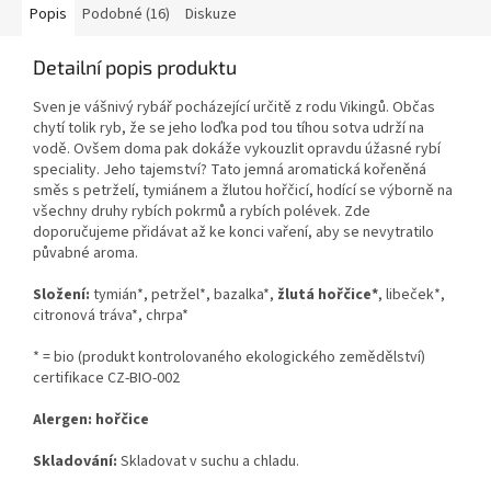
Popis
Podobné (16)
Diskuze
Detailní popis produktu
Sven je vášnivý rybář pocházející určitě z rodu Vikingů. Občas
chytí tolik ryb, že se jeho loďka pod tou tíhou sotva udrží na
vodě. Ovšem doma pak dokáže vykouzlit opravdu úžasné rybí
speciality. Jeho tajemství? Tato jemná aromatická kořeněná
směs s petrželí, tymiánem a žlutou hořčicí, hodící se výborně na
všechny druhy rybích pokrmů a rybích polévek. Zde
doporučujeme přidávat až ke konci vaření, aby se nevytratilo
půvabné aroma.
Složení:
tymián*, petržel*, bazalka*,
žlutá hořčice*
, libeček*,
citronová tráva*, chrpa*
* = bio (produkt kontrolovaného ekologického zemědělství)
certifikace CZ-BIO-002
Alergen: hořčice
Skladování:
Skladovat v suchu a chladu.