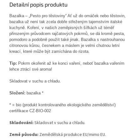
Detailní popis produktu
Bazalka – „Pesto pro těstoviny“ Ať už do omáček nebo těstovin,
bazalka už není tak zcela dobře střeženým tajemstvím italské
kuchyně. Koření, v našich zeměpisných šířkách už téměř
přirozeným průvodcem rajčatových pokrmů, se dá kromě pesta,
pomodoro a podobně použít také jinak. Bazalka s nastrouhanou
citronovou kůrou, česnekem a máslem je velmi chutnou letní
kreací, které může být zamíchána do rizota.
Tip:
Pokrm okořenit až ke konci vaření, neboť bazalka vařením
lehce ztrácí své aroma!
Skladovat v suchu a chladu.
Složení:
bazalka *
* = bio (produkt kontrolovaného ekologického zemědělství)
certifikace CZ-BIO-002
Skladování:
Skladovat v suchu a chladu.
Země původu:
Zemědělská produkce EU/mimo EU.