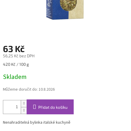
63 Kč
56,25 Kč bez DPH
Měrná
420 Kč / 100 g
cena:
Skladem
Můžeme doručit do:
10.8.2026
Přidat do košíku
Nenahraditelná bylinka italské kuchyně