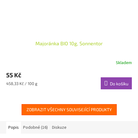
Majoránka BIO 10g, Sonnentor
Skladem
55 Kč
Měrná
458,33 Kč / 100 g
Do košíku
cena:
ZOBRAZIT VŠECHNY SOUVISEJÍCÍ PRODUKTY
Popis
Podobné (16)
Diskuze