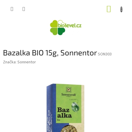
Přejít
NÁKUP
na
obsah
KOŠÍK
Bazalka BIO 15g, Sonnentor
SON303
Značka:
Sonnentor