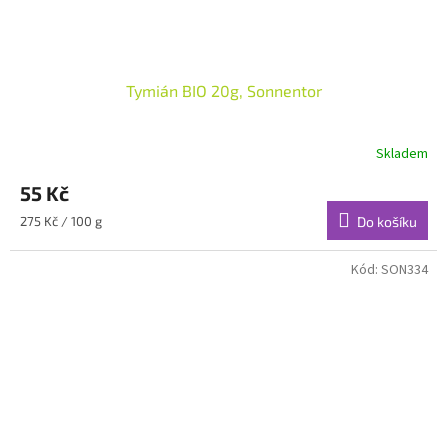
Tymián BIO 20g, Sonnentor
Skladem
55 Kč
Měrná
275 Kč / 100 g
Do košíku
cena:
Kód:
SON334