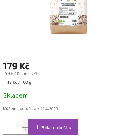
179 Kč
159,82 Kč bez DPH
Měrná
11,19 Kč / 100 g
cena:
Skladem
Můžeme doručit do:
11.8.2026
Přidat do košíku