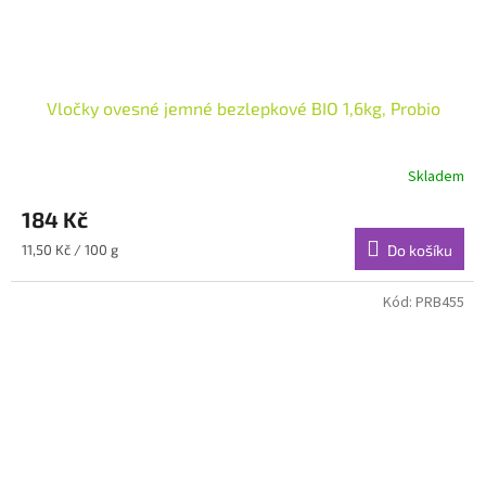
Vločky ovesné jemné bezlepkové BIO 1,6kg, Probio
Skladem
184 Kč
Měrná
11,50 Kč / 100 g
Do košíku
cena:
Kód:
PRB455