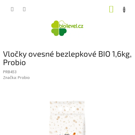
Přejít
NÁKUP
na
obsah
KOŠÍK
Vločky ovesné bezlepkové BIO 1,6kg,
Probio
PRB453
Značka:
Probio