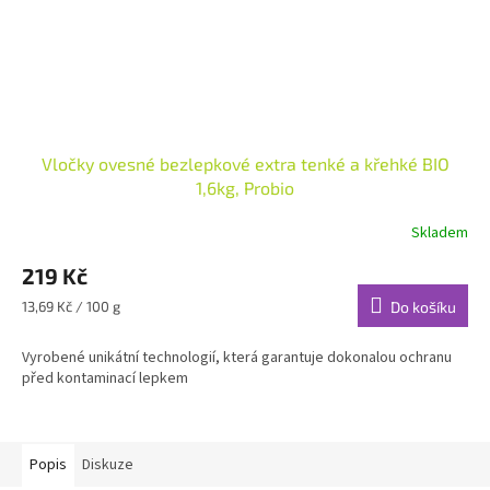
Vločky ovesné bezlepkové extra tenké a křehké BIO
1,6kg, Probio
Skladem
219 Kč
Měrná
13,69 Kč / 100 g
Do košíku
cena:
Vyrobené unikátní technologií, která garantuje dokonalou ochranu
před kontaminací lepkem
Popis
Diskuze