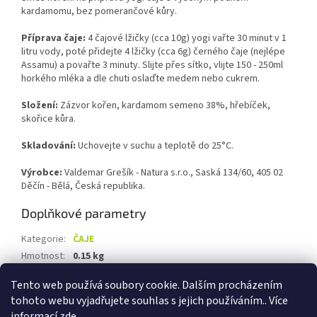
kardamomu, bez pomerančové kůry.
Příprava čaje:
4 čajové lžičky (cca 10g) yogi vařte 30 minut v 1
litru vody, poté přidejte 4 lžičky (cca 6g) černého čaje (nejlépe
Assamu) a povařte 3 minuty. Slijte přes sítko, vlijte 150 - 250ml
horkého mléka a dle chuti oslaďte medem nebo cukrem.
Složení:
Zázvor kořen, kardamom semeno 38%, hřebíček,
skořice kůra
.
Skladování:
Uchovejte v suchu a teplotě do 25°C.
Výrobce:
Valdemar Grešík - Natura s.r.o., Saská 134/60, 405 02
Děčín - Bělá, Česká republika.
Doplňkové parametry
Kategorie
:
ČAJE
Hmotnost
:
0.15 kg
EAN
:
8595122321017
Tento web používá soubory cookie. Dalším procházením
tohoto webu vyjadřujete souhlas s jejich používáním.. Více
Z
informací
zde
.