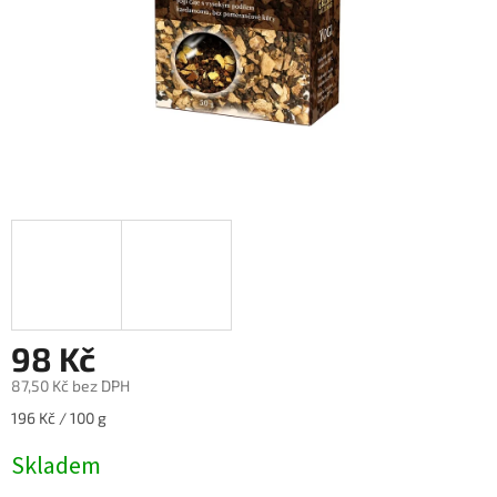
98 Kč
87,50 Kč bez DPH
Měrná
196 Kč / 100 g
cena:
Skladem