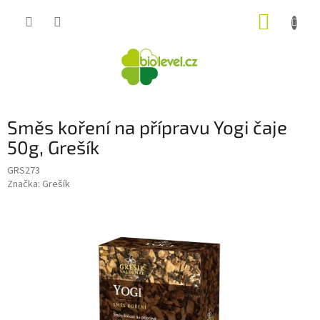
Přejít
NÁKUP
na
obsah
KOŠÍK
Směs koření na přípravu Yogi čaje
50g, Grešík
GRS273
Značka:
Grešík