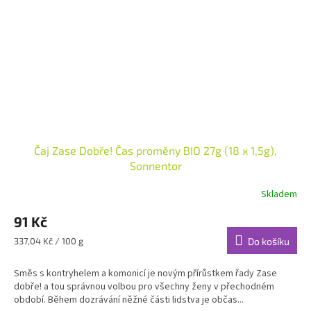
Čaj Zase Dobře! Čas proměny BIO 27g (18 x 1,5g),
Sonnentor
Skladem
91 Kč
Měrná
337,04 Kč / 100 g
Do košíku
cena:
Směs s kontryhelem a komonicí je novým přírůstkem řady Zase
dobře! a tou správnou volbou pro všechny ženy v přechodném
období. Během dozrávání něžné části lidstva je občas...