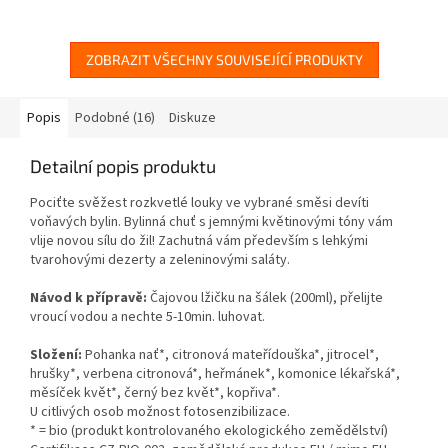
ZOBRAZIT VŠECHNY SOUVISEJÍCÍ PRODUKTY
Popis
Podobné (16)
Diskuze
Detailní popis produktu
Pociťte svěžest rozkvetlé louky ve vybrané směsi devíti
voňavých bylin. Bylinná chuť s jemnými květinovými tóny vám
vlije novou sílu do žil! Zachutná vám především s lehkými
tvarohovými dezerty a zeleninovými saláty.
Návod k přípravě:
Čajovou lžičku na šálek (200ml), přelijte
vroucí vodou a nechte 5-10min. luhovat.
Složení:
Pohanka nať*, citronová mateřídouška*, jitrocel*,
hrušky*, verbena citronová*, heřmánek*, komonice lékařská*,
měsíček květ*, černý bez květ*, kopřiva*.
U citlivých osob možnost fotosenzibilizace.
* = bio (produkt kontrolovaného ekologického zemědělství)