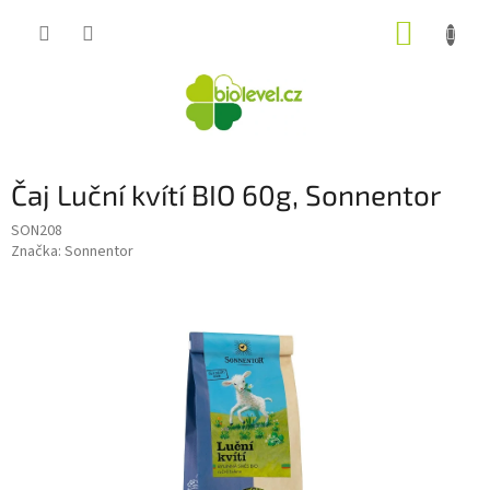
Přejít
NÁKUP
na
obsah
KOŠÍK
Čaj Luční kvítí BIO 60g, Sonnentor
SON208
Značka:
Sonnentor