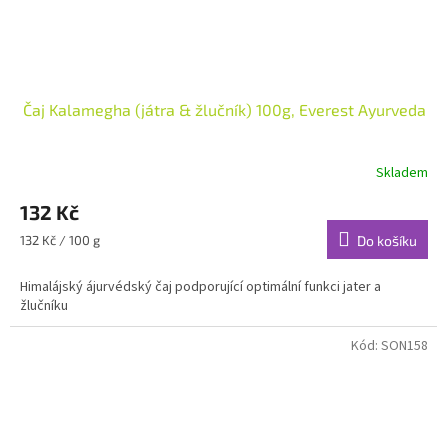
Čaj Kalamegha (játra & žlučník) 100g, Everest Ayurveda
Skladem
132 Kč
Měrná
132 Kč / 100 g
Do košíku
cena:
Himalájský ájurvédský čaj podporující optimální funkci jater a
žlučníku
Kód:
SON158