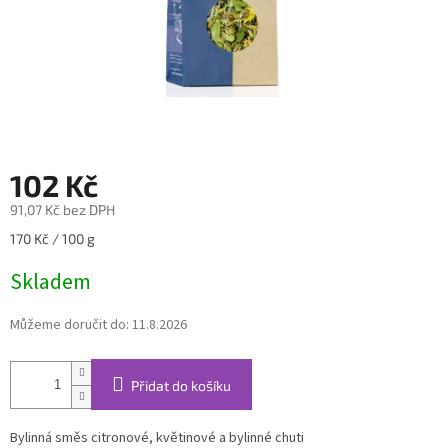
102 Kč
91,07 Kč bez DPH
Měrná
170 Kč / 100 g
cena:
Skladem
Můžeme doručit do:
11.8.2026
Přidat do košíku
Bylinná směs citronové, květinové a bylinné chuti