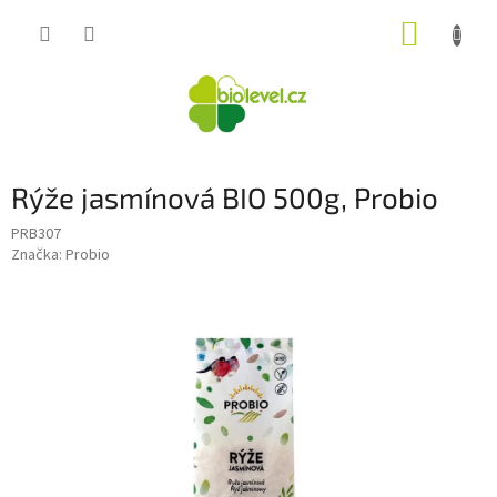
Přejít
NÁKUP
na
obsah
KOŠÍK
Rýže jasmínová BIO 500g, Probio
PRB307
Značka:
Probio