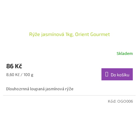
Rýže jasmínová 1kg, Orient Gourmet
Skladem
86 Kč
Měrná
8,60 Kč / 100 g
Do košíku
cena:
Dlouhozrnná loupaná jasmínová rýže
Kód:
OGO006