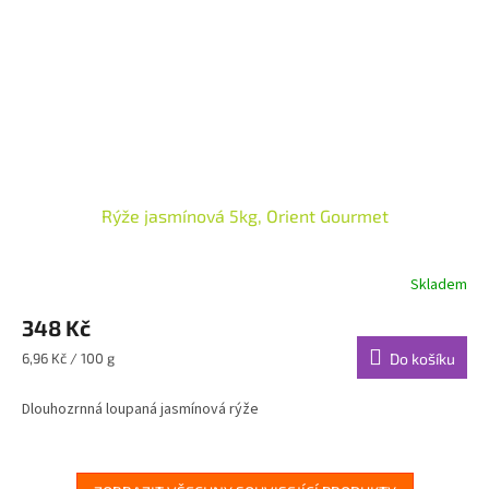
Rýže jasmínová 5kg, Orient Gourmet
Skladem
348 Kč
Měrná
6,96 Kč / 100 g
Do košíku
cena:
Dlouhozrnná loupaná jasmínová rýže