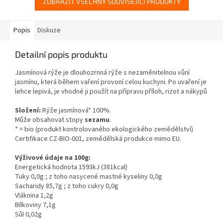
ZOBRAZIT VŠECHNY SOUVISEJÍCÍ PRODUKTY
Popis
Diskuze
Detailní popis produktu
Jasmínová rýže je dlouhozrnná rýže s nezaměnitelnou vůní
jasmínu, která během vaření provoní celou kuchyni.
Po uvaření je
lehce lepivá, je vhodné ji použít na přípravu příloh, rizot a nákypů
Složení:
Rýže jasmínová* 100%.
Může obsahovat stopy
sezamu
.
* = bio (produkt kontrolovaného ekologického zemědělství)
Certifikace CZ-BIO-001, zemědělská produkce mimo EU.
Výživové údaje na 100g:
Energetická hodnota 1593kJ (381kcal)
Tuky 0,0g ; z toho nasycené mastné kyseliny 0,0g
Sacharidy 85,7g ; z toho cukry 0,0g
Vláknina 1,2g
Bílkoviny 7,1g
Sůl 0,02g