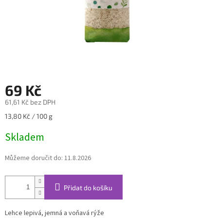
69 Kč
61,61 Kč bez DPH
Měrná
13,80 Kč / 100 g
cena:
Skladem
Můžeme doručit do:
11.8.2026
Přidat do košíku
Lehce lepivá, jemná a voňavá rýže