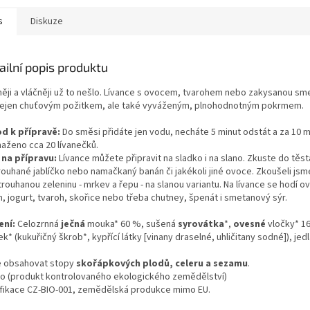
jsou výborným zdrojem...
citronovou.
s
Diskuze
ailní popis produktu
ěji a vláčněji už to nešlo. Lívance s ovocem, tvarohem nebo zakysanou sm
nejen chuťovým požitkem, ale také vyváženým, plnohodnotným pokrmem.
d k přípravě:
Do směsi přidáte jen vodu, necháte 5 minut odstát a za 10 
aženo cca 20 lívanečků.
 na přípravu:
Lívance můžete připravit na sladko i na slano. Zkuste do těst
rouhané jablíčko nebo namačkaný banán či jakékoli jiné ovoce. Zkoušeli jsm
trouhanou zeleninu - mrkev a řepu - na slanou variantu. Na lívance se hodí ov
, jogurt, tvaroh, skořice nebo třeba chutney, špenát i smetanový sýr.
ení:
Celozrnná
ječná
mouka* 60 %, sušená
syrovátka
*,
ovesné
vločky* 16
k* (kukuřičný škrob*, kypřící látky [vinany draselné, uhličitany sodné]), je
 obsahovat stopy
skořápkových plodů, celeru a sezamu
.
bio (produkt kontrolovaného ekologického zemědělství)
ifikace CZ-BIO-001, zemědělská produkce mimo EU.