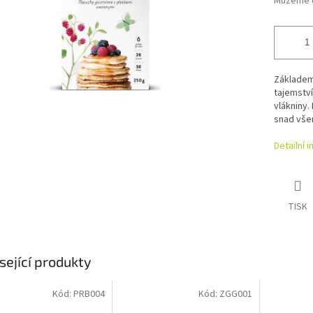
Můžeme d
Základem 
tajemství
vlákniny.
snad všem
Detailní 
TISK
sející produkty
Kód:
PRB004
Kód:
ZGG001