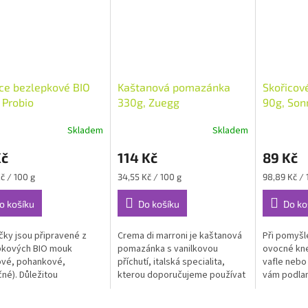
ce bezlepkové BIO
Kaštanová pomazánka
Skořicov
 Probio
330g, Zuegg
90g, Son
Skladem
Skladem
Kč
114 Kč
89 Kč
Měrná
Měrná
č / 100 g
34,55 Kč / 100 g
98,89 Kč / 
cena:
cena:
o košíku
Do košíku
Do ko
čky jsou připravené z
Crema di marroni je kaštanová
Při pomyšl
pkových BIO mouk
pomazánka s vanilkovou
ovocné kne
ové, pohankové,
příchutí, italská specialita,
vafle nebo
čné). Důležitou
kterou doporučujeme používat
vám podlam
iencí jsou také
např do jogurtu, jako náplň do
tato podma
kové ovesné vločky,
koláčů, s ovocem, na...
třtinového 