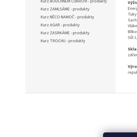
Kurz BOUCHNEM CUKROVÍ - produkty
Výži
Ener
Kurz ZAMLSÁME - produkty
Tuky
Kurz NĚCO NAMOČ - produkty
Sacha
Kurz AGAR - produkty
Vlákn
Bílko
Kurz ZASRKÁME - produkty
Sůl 1
Kurz TROCHU - produkty
Skla
záře
Výro
repub
Z
á
p
a
t
í