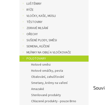
n
LUŠTĚNINY
e
RÝŽE
l
VLOČKY, KAŠE, MÜSLI
TĚSTOVINY
ZDRAVÉ MLSÁNÍ
OŘECHY
SUŠENÉ PLODY, SMĚSI
SEMENA, KLÍČENÍ
MLÝNKY NA OBILÍ A VLOČKOVAČE
POLOTOVARY
Hotové směsi
Hotové omáčky, pesta
Obalování, zahušťování
Smetany, krémy na vaření
Souvi
Amazaké
Sterilované produkty
Chlazené produkty - pouze Brno