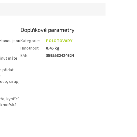
..
Doplňkové parametry
etanou jsou
Kategorie
:
POLOTOVARY
Hmotnost
:
0.45 kg
EAN
:
8595582424624
minut máte
a přidat
e
oce, sirup,
%, kypřící
dlá mořská