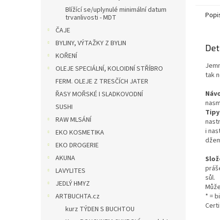
které 
Blížící se/uplynulé minimální datum
Popi
trvanlivosti - MDT
ČAJE
BYLINY, VÝTAŽKY Z BYLIN
Det
KOŘENÍ
Jemn
OLEJE SPECIÁLNÍ, KOLOIDNÍ STŘÍBRO
tak 
FERM. OLEJE Z TRESČÍCH JATER
Návo
ŘASY MOŘSKÉ I SLADKOVODNÍ
nasm
SUSHI
Tipy
RAW MLSÁNÍ
nast
i nas
EKO KOSMETIKA
džem
EKO DROGERIE
AKUNA
Slož
práše
LAVYLITES
sůl.
JEDLÝ HMYZ
Může
ARTBUCHTA.cz
* = 
Cert
kurz TÝDEN S BUCHTOU