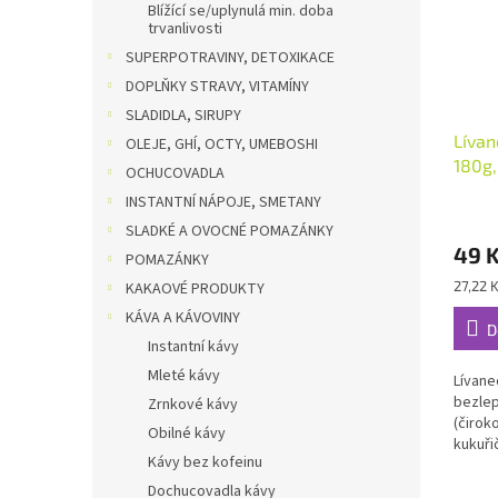
Blížící se/uplynulá min. doba
trvanlivosti
SUPERPOTRAVINY, DETOXIKACE
DOPLŇKY STRAVY, VITAMÍNY
SLADIDLA, SIRUPY
Lívan
OLEJE, GHÍ, OCTY, UMEBOSHI
180g,
OCHUCOVADLA
INSTANTNÍ NÁPOJE, SMETANY
SLADKÉ A OVOCNÉ POMAZÁNKY
49 
POMAZÁNKY
Měrná
27,22 K
KAKAOVÉ PRODUKTY
cena:
KÁVA A KÁVOVINY
D
Instantní kávy
Mleté kávy
Lívane
bezle
Zrnkové kávy
(čirok
Obilné kávy
kukuři
Kávy bez kofeinu
ingred
bezlep
Dochucovadla kávy