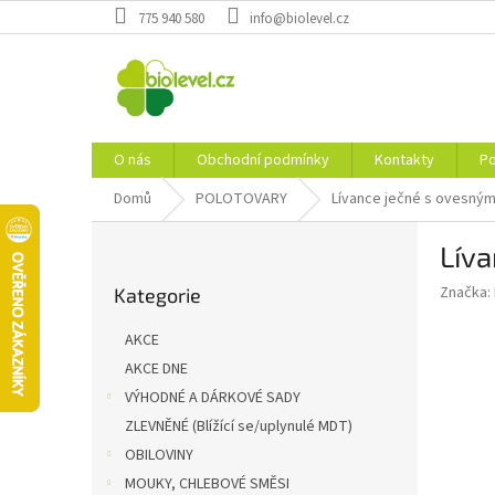
Přejít
775 940 580
info@biolevel.cz
na
obsah
O nás
Obchodní podmínky
Kontakty
Po
Domů
POLOTOVARY
Lívance ječné s ovesným
P
Líva
o
Přeskočit
s
Značka:
Kategorie
kategorie
t
r
AKCE
a
AKCE DNE
n
VÝHODNÉ A DÁRKOVÉ SADY
n
í
ZLEVNĚNÉ (Blížící se/uplynulé MDT)
p
OBILOVINY
a
MOUKY, CHLEBOVÉ SMĚSI