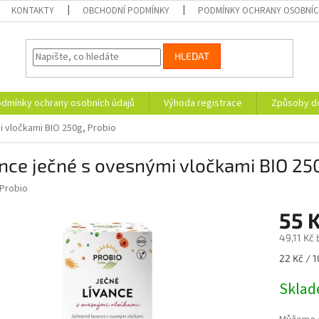
KONTAKTY
OBCHODNÍ PODMÍNKY
PODMÍNKY OCHRANY OSOBNÍC
HLEDAT
dmínky ochrany osobních údajů
Výhoda registrace
Způsoby d
i vločkami BIO 250g, Probio
nce ječné s ovesnými vločkami BIO 25
Probio
55 
49,11 Kč
Měrná
22 Kč / 1
cena:
Skla