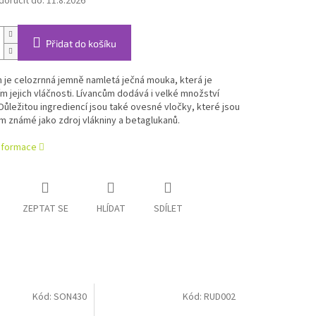
oručit do:
11.8.2026
Přidat do košíku
je celozrnná jemně namletá ječná mouka, která je
m jejich vláčnosti. Lívancům dodává i velké množství
 Důležitou ingrediencí jsou také ovesné vločky, které jsou
 známé jako zdroj vlákniny a betaglukanů.
informace
ZEPTAT SE
HLÍDAT
SDÍLET
Kód:
SON430
Kód:
RUD002