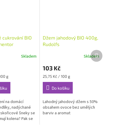
é cukrování BIO
Džem jahodový BIO 400g,
nentor
Rudolfs
Další
Skladem
Skladem
produkt
103 Kč
Měrná
100 g
25,75 Kč / 100 g
cena:
šíku
Do košíku
ení na domácí
Lahodný jahodový džem s 50%
dlíky, nadýchané
obsahem ovoce bez umělých
 skořicové šneky se
barviv a aromat
ují kolena? Pak se
nivě vonící směs
cukru se skořicí,