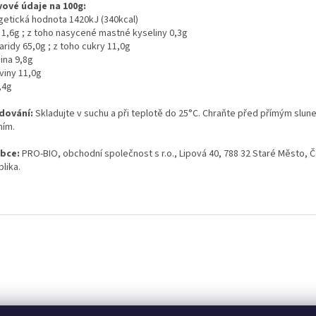
vové údaje na 100g:
getická hodnota 1420kJ (340kcal)
 1,6g ; z toho nasycené mastné kyseliny 0,3g
ridy 65,0g ; z toho cukry 11,0g
ina 9,8g
viny 11,0g
,4g
dování:
Skladujte v suchu a při teplotě do 25°C
. Chraňte před přímým slun
ním.
bce:
PRO-BIO, obchodní společnost s r.o., Lipová 40, 788 32 Staré Město, 
lika.