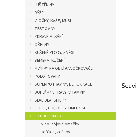
n
LUŠTĚNINY
e
RÝŽE
l
VLOČKY, KAŠE, MÜSLI
TĚSTOVINY
ZDRAVÉ MLSÁNÍ
OŘECHY
SUŠENÉ PLODY, SMĚSI
SEMENA, KLÍČENÍ
MLÝNKY NA OBILÍ A VLOČKOVAČE
POLOTOVARY
SUPERPOTRAVINY, DETOXIKACE
Souvi
DOPLŇKY STRAVY, VITAMÍNY
SLADIDLA, SIRUPY
OLEJE, GHÍ, OCTY, UMEBOSHI
OCHUCOVADLA
Miso, sójové omáčky
Hořčice, kečupy