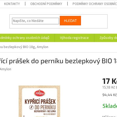
KONTAKTY
OBCHODNÍ PODMÍNKY
PODMÍNKY OCHRANY OSOBNÍC
HLEDAT
dmínky ochrany osobních údajů
Výhoda registrace
Způsoby d
íku bezlepkový BIO 18g, Amylon
ící prášek do perníku bezlepkový BIO 
Amylon
17 K
15,18 Kč
Měrná
94,44 Kč
cena:
Skla