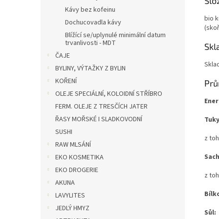
Slo
Kávy bez kofeinu
bio k
Dochucovadla kávy
(skoř
Blížící se/uplynulé minimální datum
trvanlivosti - MDT
Skl
ČAJE
Sklad
BYLINY, VÝTAŽKY Z BYLIN
KOŘENÍ
Prů
OLEJE SPECIÁLNÍ, KOLOIDNÍ STŘÍBRO
Ener
FERM. OLEJE Z TRESČÍCH JATER
ŘASY MOŘSKÉ I SLADKOVODNÍ
Tuky
SUSHI
z to
RAW MLSÁNÍ
Sach
EKO KOSMETIKA
EKO DROGERIE
z toh
AKUNA
Bílk
LAVYLITES
JEDLÝ HMYZ
Sůl: