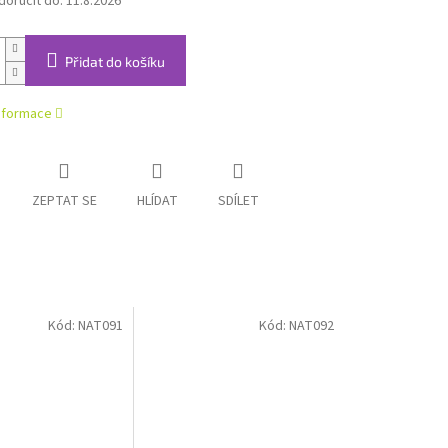
oručit do:
11.8.2026
Přidat do košíku
informace
ZEPTAT SE
HLÍDAT
SDÍLET
Kód:
NAT091
Kód:
NAT092