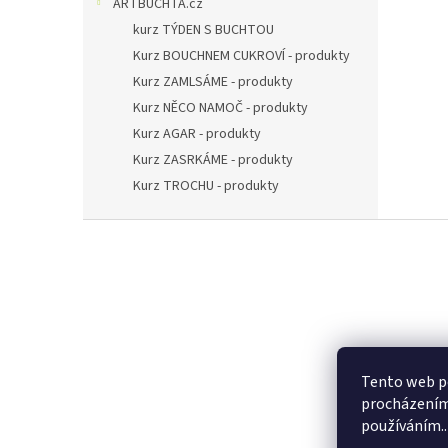
ARTBUCHTA.cz
kurz TÝDEN S BUCHTOU
Kurz BOUCHNEM CUKROVÍ - produkty
Kurz ZAMLSÁME - produkty
Kurz NĚCO NAMOČ - produkty
Kurz AGAR - produkty
Kurz ZASRKÁME - produkty
Kurz TROCHU - produkty
Z
á
p
a
t
í
Tento web po
procházením 
používáním..