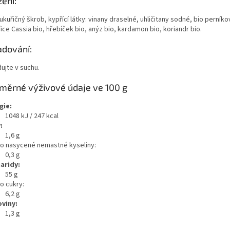
žení:
ukuřičný škrob, kypřící látky: vinany draselné, uhličitany sodné, bio perník
ice Cassia bio, hřebíček bio, anýz bio, kardamon bio, koriandr bio.
adování:
ujte v suchu.
měrné výživové údaje ve 100 g
gie:
1048 kJ / 247 kcal
:
1,6 g
ho nasycené nemastné kyseliny:
0,3 g
aridy:
55 g
o cukry:
6,2 g
oviny:
1,3 g