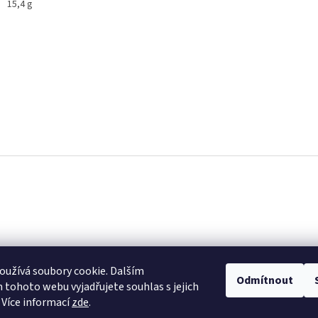
15,4 g
užívá soubory cookie. Dalším
Odmítnout
tohoto webu vyjadřujete souhlas s jejich
 Více informací
zde
.