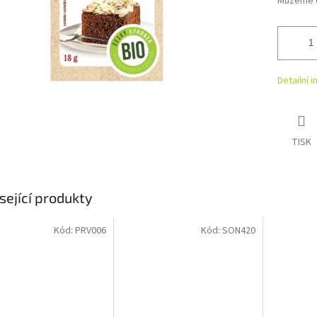
Můžeme d
Detailní 
TISK
sející produkty
Kód:
PRV006
Kód:
SON420