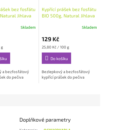
rášek bez fosfátu
Kypřící prášek bez fosfátu
Natural Jihlava
BIO 500g, Natural Jihlava
Skladem
Skladem
129 Kč
Měrná
 g
25,80 Kč / 100 g
cena:
šíku
Do košíku
 a bezfosfátový
Bezlepkový a bezfosfátový
ášek do pečiva
kypřící prášek do pečiva
Doplňkové parametry