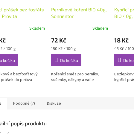
cí prášek bez fosfátu
Perníkové koření BIO 40g,
Kypřící p
 Provita
Sonnentor
BIO 40g, 
Skladem
Skladem
Kč
72 Kč
18 Kč
Měrná
Měrná
Kč / 100 g
180 Kč / 100 g
45 Kč / 100
cena:
cena:
o košíku
Do košíku
Do ko
kový a bezfosfátový
Kořenící směs pro perníky,
Bezlepkový
í prášek do pečiva
sušenky, nákypy a vafle
kypřící pr
s
Podobné (7)
Diskuze
ailní popis produktu