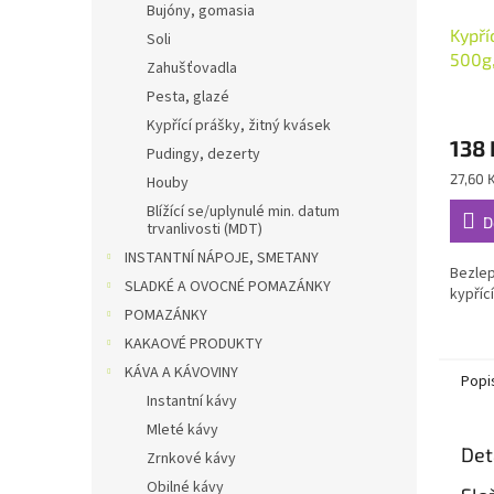
Bujóny, gomasia
Kypří
Soli
500g,
Zahušťovadla
Pesta, glazé
Kypřící prášky, žitný kvásek
138 
Pudingy, dezerty
Měrná
27,60 
Houby
cena:
Blížící se/uplynulé min. datum
D
trvanlivosti (MDT)
INSTANTNÍ NÁPOJE, SMETANY
Bezlep
SLADKÉ A OVOCNÉ POMAZÁNKY
kypříc
POMAZÁNKY
KAKAOVÉ PRODUKTY
KÁVA A KÁVOVINY
Popi
Instantní kávy
Mleté kávy
Det
Zrnkové kávy
Obilné kávy