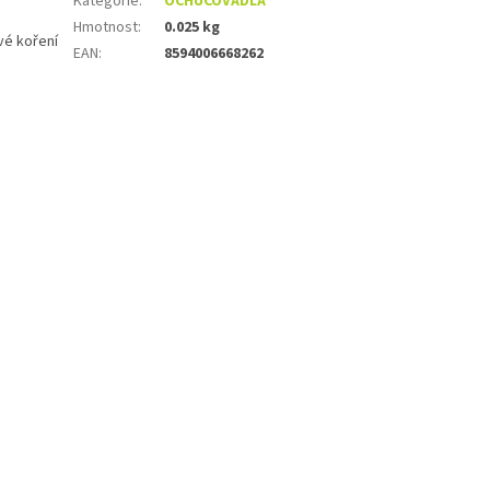
Kategorie
:
OCHUCOVADLA
Hmotnost
:
0.025 kg
ové koření
EAN
:
8594006668262