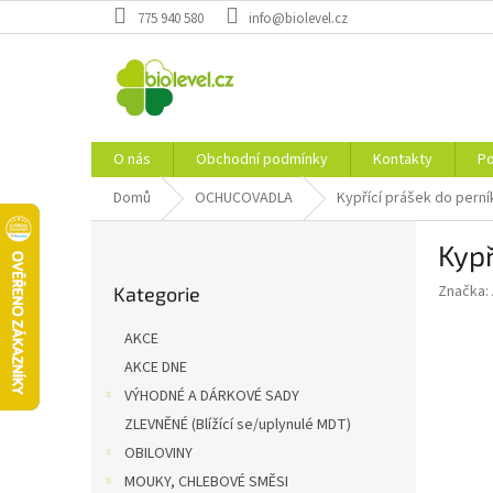
Přejít
775 940 580
info@biolevel.cz
na
obsah
O nás
Obchodní podmínky
Kontakty
Po
Domů
OCHUCOVADLA
Kypřící prášek do pern
P
Kypř
o
Přeskočit
s
Značka:
Kategorie
kategorie
t
r
AKCE
a
AKCE DNE
n
VÝHODNÉ A DÁRKOVÉ SADY
n
í
ZLEVNĚNÉ (Blížící se/uplynulé MDT)
p
OBILOVINY
a
MOUKY, CHLEBOVÉ SMĚSI