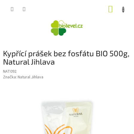
Přejít
NÁKUP
na
obsah
KOŠÍK
Kypřící prášek bez fosfátu BIO 500g,
Natural Jihlava
NAT092
Značka:
Natural Jihlava