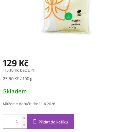
129 Kč
115,18 Kč bez DPH
Měrná
25,80 Kč / 100 g
cena:
Skladem
Můžeme doručit do:
11.8.2026
Přidat do košíku