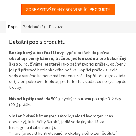
ZOBRAZIT VŠECHNY SOUVISEJÍCÍ PRODUKTY
Popis
Podobné (3)
Diskuze
Detailní popis produktu
Bezlepkový a bezfosfátový
kypřící prášek do pečiva
obsahuje vinný kámen, běžnou jedlou sodu a bio kukuřičný
škrob
. Používáme jej stejně jako běžný kypřící prášek, oblíbený
je i při přípravě bezlepkového pečiva. Kypřící prášek z jedlé
sody a vinného kamene má tendenci začít kypřit těsto (rozkládat
se) již při pokojové teplotě, proto těsto vkládat co nejrychleji do
trouby.
Návod k přípravě:
Na 500 g sypkých surovin použijte 3 lžičky
(20g) prášku.
Složení:
V
inný kámen (regulátor kyselosti hydrogenvinan
draselný), kukuřičbý škrob*, jedlá soda (kypřící látka
hydrogenuhličitan sodný).
* = bio (produkt kontrolovaného ekologického zemědělství)