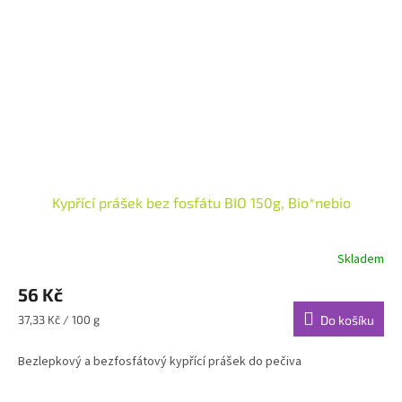
Kypřící prášek bez fosfátu BIO 150g, Bio*nebio
Skladem
56 Kč
Měrná
37,33 Kč / 100 g
Do košíku
cena:
Bezlepkový a bezfosfátový kypřící prášek do pečiva