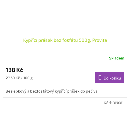
Kypřící prášek bez fosfátu 500g, Provita
Skladem
138 Kč
Měrná
27,60 Kč / 100 g
Do košíku
cena:
Bezlepkový a bezfosfátový kypřící prášek do pečiva
Kód:
BIN081