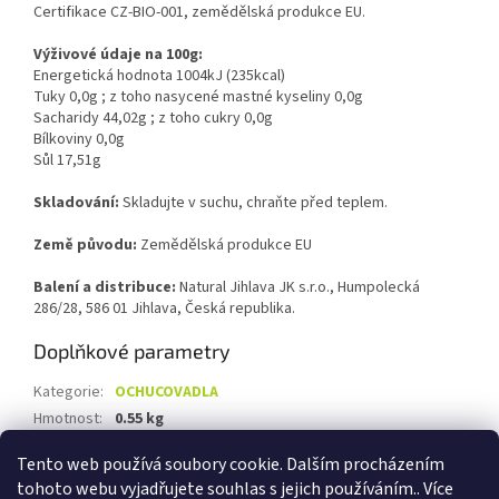
Certifikace CZ-BIO-001, zemědělská produkce EU.
Výživové údaje na 100g:
Energetická hodnota 1004kJ (235kcal)
Tuky 0,0g ; z toho nasycené mastné kyseliny 0,0g
Sacharidy 44,02g ; z toho cukry 0,0g
Bílkoviny 0,0g
Sůl 17,51g
Skladování:
Skladujte v suchu, chraňte před teplem.
Země původu:
Zemědělská produkce EU
Balení a distribuce:
Natural Jihlava JK s.r.o., Humpolecká
286/28, 586 01 Jihlava, Česká republika.
Doplňkové parametry
Kategorie
:
OCHUCOVADLA
Hmotnost
:
0.55 kg
EAN
:
8595617902974
Tento web používá soubory cookie. Dalším procházením
tohoto webu vyjadřujete souhlas s jejich používáním.. Více