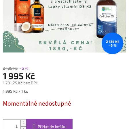
2 135 Kč
–6 %
2 135 Kč
–6 %
1 995 Kč
1 781,25 Kč bez DPH
Měrná
1 995 Kč / 1 ks
cena:
Momentálně nedostupné
Přidat do košíku