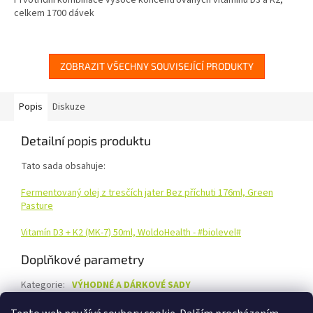
Prvotřídní kombinace vysoce koncentrovaných vitamínů D3 a K2,
celkem 1700 dávek
ZOBRAZIT VŠECHNY SOUVISEJÍCÍ PRODUKTY
Popis
Diskuze
Detailní popis produktu
Tato sada obsahuje:
Fermentovaný olej z tresčích jater Bez příchuti 176ml, Green
Pasture
Vitamín D3 + K2 (MK-7) 50ml, WoldoHealth - #biolevel#
Doplňkové parametry
Kategorie
:
VÝHODNÉ A DÁRKOVÉ SADY
Hmotnost
:
0.65 kg