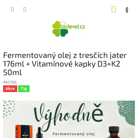
Přejít
NÁKUP
na
obsah
KOŠÍK
Fermentovaný olej z tresčích jater
176ml + Vitamínové kapky D3+K2
50ml
AKC001
Akce
Tip