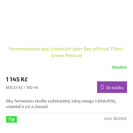
Fermentovaný olej z tresčích jater Bez příchuti 176ml,
Green Pasture
Skladem
1 145 Kč
Měrná
650,57 Kč / 100 ml
Do košíku
cena:
Díky fermentaci skvěle vstřebatelný zdroj omega 3 (DHA/EPA),
vitamínů A a D a chinonů
Kód:
WLD001
Tip