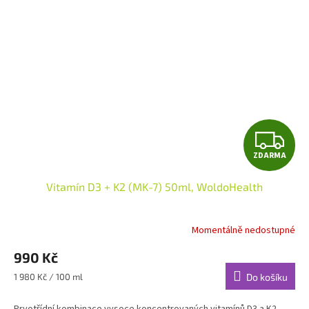
Z
ZDARMA
D
Vitamín D3 + K2 (MK-7) 50ml, WoldoHealth
A
R
Momentálně nedostupné
M
990 Kč
A
Měrná
1 980 Kč / 100 ml
Do košíku
cena: