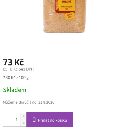
73 Kč
65,18 Kč bez DPH
Měrná
7,30 Kč / 100 g
cena:
Skladem
Můžeme doručit do:
11.8.2026
Přidat do košíku