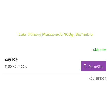
Cukr třtinový Muscovado 400g, Bio*nebio
Skladem
46 Kč
Měrná
11,50 Kč / 100 g
Do košíku
cena:
Kód:
BIN004