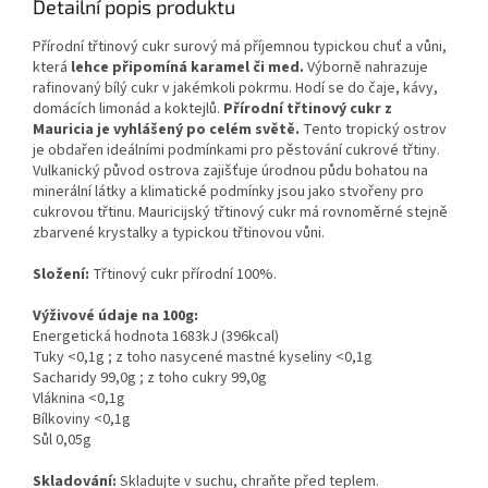
Detailní popis produktu
Přírodní třtinový cukr surový má příjemnou typickou chuť a vůni,
která
lehce připomíná karamel či med.
Výborně nahrazuje
rafinovaný bílý cukr v jakémkoli pokrmu. Hodí se do čaje, kávy,
domácích limonád a koktejlů.
Přírodní třtinový cukr z
Mauricia je vyhlášený po celém světě.
Tento tropický ostrov
je obdařen ideálními podmínkami pro pěstování cukrové třtiny.
Vulkanický původ ostrova zajišťuje úrodnou půdu bohatou na
minerální látky a klimatické podmínky jsou jako stvořeny pro
cukrovou třtinu. Mauricijský třtinový cukr má rovnoměrné stejně
zbarvené krystalky a typickou třtinovou vůni.
Složení:
Třtinový cukr přírodní 100%.
Výživové údaje na 100g:
Energetická hodnota 1683kJ (396kcal)
Tuky <0,1g ; z toho nasycené mastné kyseliny <0,1g
Sacharidy 99
,0g ; z toho cukry 99,0g
Vláknina <0,1g
Bílkoviny <0,1g
Sůl 0,05g
Skladování:
Skladujte v suchu, chraňte před teplem.