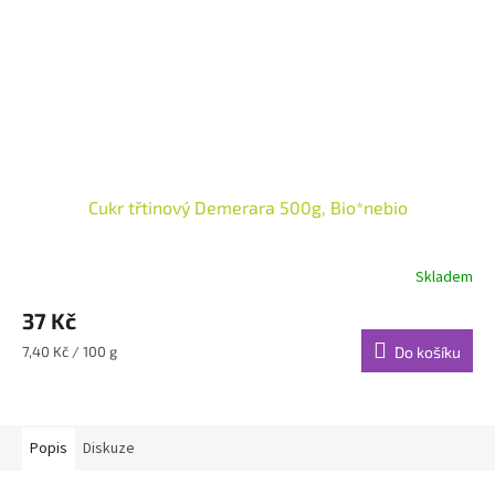
Cukr třtinový Demerara 500g, Bio*nebio
Skladem
37 Kč
Měrná
7,40 Kč / 100 g
Do košíku
cena:
Popis
Diskuze