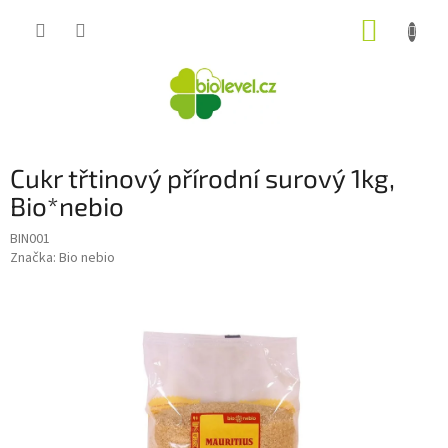
Přejít
NÁKUP
na
obsah
KOŠÍK
Cukr třtinový přírodní surový 1kg,
Bio*nebio
BIN001
Značka:
Bio nebio