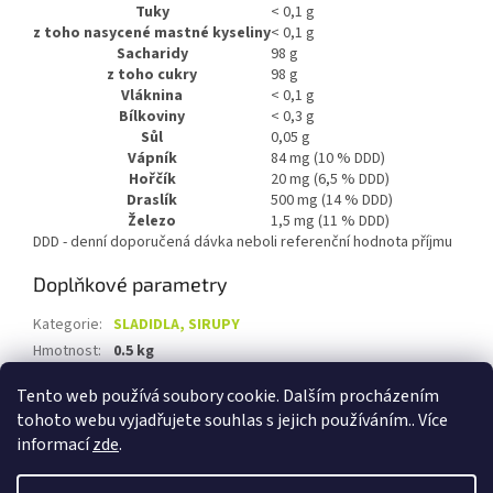
Tuky
< 0,1 g
z toho nasycené mastné kyseliny
< 0,1 g
Sacharidy
98 g
z toho cukry
98 g
Vláknina
< 0,1 g
Bílkoviny
< 0,3 g
Sůl
0,05 g
Vápník
84 mg (10 % DDD)
Hořčík
20 mg (6,5 % DDD)
Draslík
500 mg (14 % DDD)
Železo
1,5 mg (11 % DDD)
DDD - denní doporučená dávka neboli referenční hodnota příjmu
Doplňkové parametry
Kategorie
:
SLADIDLA, SIRUPY
Hmotnost
:
0.5 kg
EAN
:
8594052880069
Tento web používá soubory cookie. Dalším procházením
tohoto webu vyjadřujete souhlas s jejich používáním.. Více
Z
informací
zde
.
á
Vytvořil Shoptet
p