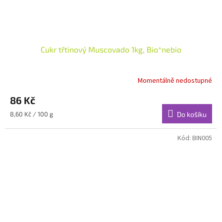
Cukr třtinový Muscovado 1kg, Bio*nebio
Momentálně nedostupné
86 Kč
Měrná
8,60 Kč / 100 g
Do košíku
cena:
Kód:
BIN005