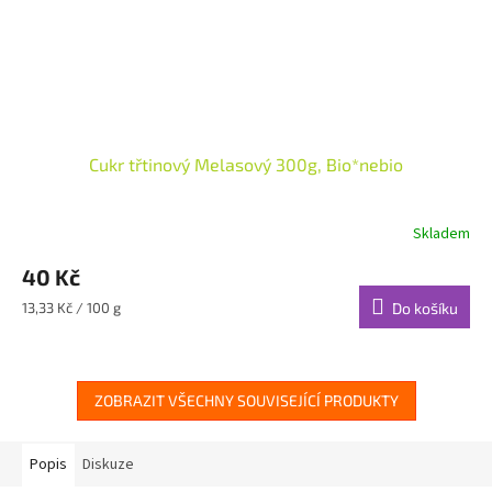
Cukr třtinový Melasový 300g, Bio*nebio
Skladem
40 Kč
Měrná
13,33 Kč / 100 g
Do košíku
cena:
ZOBRAZIT VŠECHNY SOUVISEJÍCÍ PRODUKTY
Popis
Diskuze