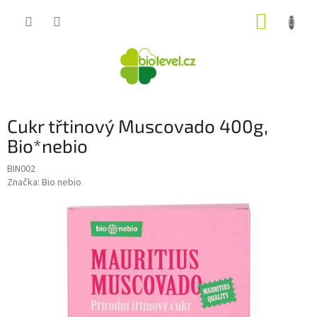
Přejít
NÁKUP
na
obsah
KOŠÍK
Cukr třtinový Muscovado 400g,
Bio*nebio
BIN002
Značka:
Bio nebio