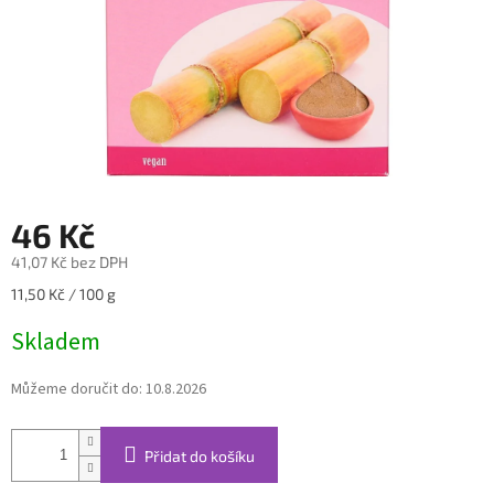
46 Kč
41,07 Kč bez DPH
Měrná
11,50 Kč / 100 g
cena:
Skladem
Můžeme doručit do:
10.8.2026
Přidat do košíku