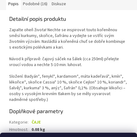
Popis
Podobné (16)
Diskuze
Detailní popis produktu
Zapalte oheň života! Nechte se inspirovat touto kořeněnou
směsí kurkumy, skořice, šafránu a vydejte se vstříc svým
životním výzvám. Nasládlá a kořeněná chuť se dobře kombinuje
s exotickými polévkami a kari.
Návod k přípravě: čajový sáček na šálek (cca 250ml) přelejte
vroucí vodou a nechte 5-10 min. luhovat.
Složení: Badyán*, fenykl*, kardamom*, máta kadeřavá*, kmín*,
lékořice*, skořice Cassia* 10 %, skořice Cejlon* 10 %, koriandr*,
šalvěj*, kurkuma* 3 %, anýz*, šafrán* 0,1%. (Obsahuje lékořici –
osoby s vysokým krevním tlakem by se měly vyvarovat
nadměrné spotřeby.)
Doplňkové parametry
Kategorie
:
ČAJE
Hmotnost
:
0.08 kg