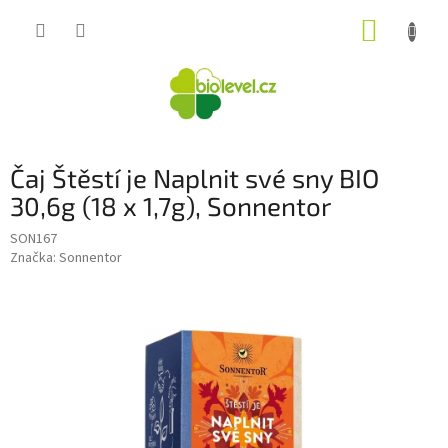
Přejít
NÁKUP
na
obsah
KOŠÍK
Čaj Štěstí je Naplnit své sny BIO
30,6g (18 x 1,7g), Sonnentor
SON167
Značka:
Sonnentor