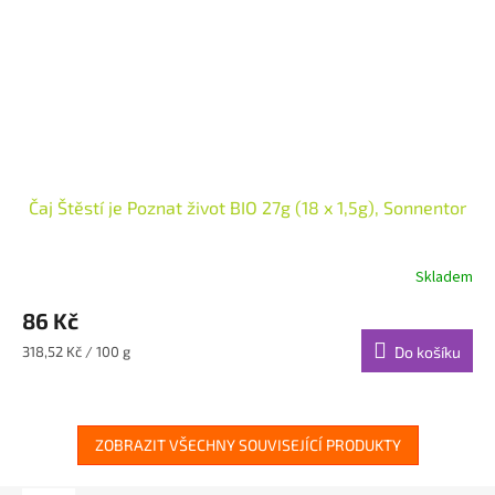
Čaj Štěstí je Poznat život BIO 27g (18 x 1,5g), Sonnentor
Skladem
86 Kč
Měrná
318,52 Kč / 100 g
Do košíku
cena:
ZOBRAZIT VŠECHNY SOUVISEJÍCÍ PRODUKTY