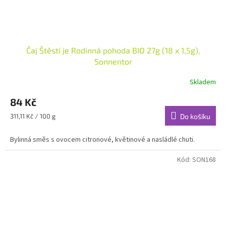
Čaj Štěstí je Rodinná pohoda BIO 27g (18 x 1,5g),
Sonnentor
Skladem
84 Kč
Měrná
311,11 Kč / 100 g
Do košíku
cena:
Bylinná směs s ovocem citronové, květinové a nasládlé chuti.
Kód:
SON168