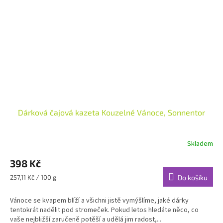
Dárková čajová kazeta Kouzelné Vánoce, Sonnentor
Skladem
398 Kč
Měrná
257,11 Kč / 100 g
Do košíku
cena:
Vánoce se kvapem blíží a všichni jistě vymýšlíme, jaké dárky
tentokrát nadělit pod stromeček. Pokud letos hledáte něco, co
vaše nejbližší zaručeně potěší a udělá jim radost,...