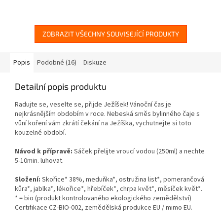
ZOBRAZIT VŠECHNY SOUVISEJÍCÍ PRODUKTY
Popis
Podobné (16)
Diskuze
Detailní popis produktu
Radujte se, veselte se, přijde Ježíšek! Vánoční čas je
nejkrásnějším obdobím v roce. Nebeská směs bylinného čaje s
vůní koření vám zkrátí čekání na Ježíška, vychutnejte si toto
kouzelné období.
Návod k přípravě:
Sáček přelijte vroucí vodou (250ml) a nechte
5-10min. luhovat.
Složení:
Skořice* 38%, meduňka*, ostružina list*, pomerančová
kůra*, jablka*, lékořice*, hřebíček*, chrpa květ*, měsíček květ*.
* = bio (produkt kontrolovaného ekologického zemědělství)
Certifikace CZ-BIO-002, zemědělská produkce EU / mimo EU.