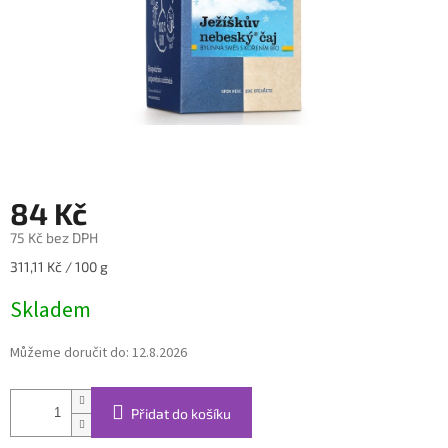
84 Kč
75 Kč bez DPH
Měrná
311,11 Kč / 100 g
cena:
Skladem
Můžeme doručit do:
12.8.2026
Přidat do košíku