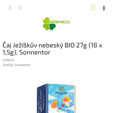
Přejít
NÁKUP
na
obsah
KOŠÍK
Čaj Ježíškův nebeský BIO 27g (18 x
1,5g), Sonnentor
SON073
Značka:
Sonnentor