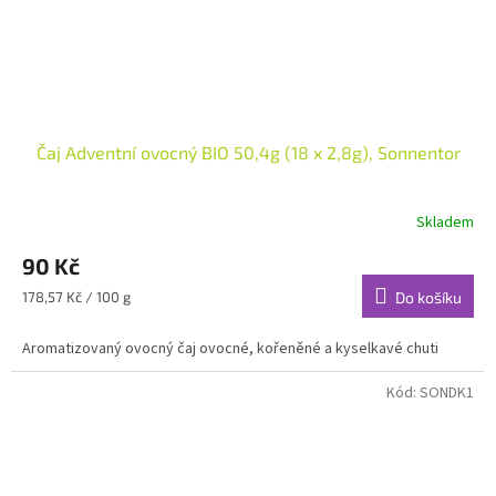
Čaj Adventní ovocný BIO 50,4g (18 x 2,8g), Sonnentor
Skladem
90 Kč
Měrná
178,57 Kč / 100 g
Do košíku
cena:
Aromatizovaný ovocný čaj ovocné, kořeněné a kyselkavé chuti
Kód:
SONDK1