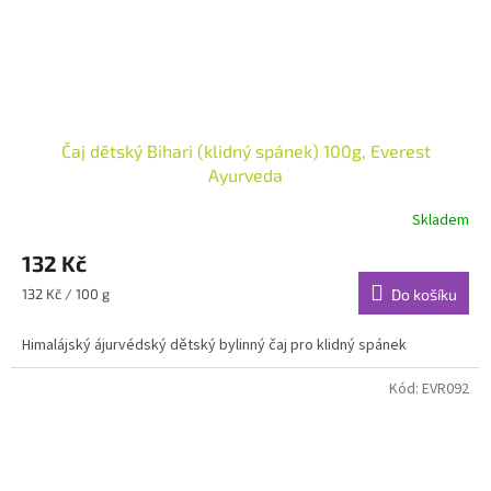
Čaj dětský Bihari (klidný spánek) 100g, Everest
Ayurveda
Skladem
132 Kč
Měrná
132 Kč / 100 g
Do košíku
cena:
Himalájský ájurvédský dětský bylinný čaj pro klidný spánek
Kód:
EVR092