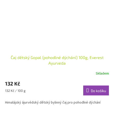
Čaj dětský Gopal (pohodlné dýchání) 100g, Everest
Ayurveda
Skladem
132 Kč
Měrná
132 Kč / 100 g
Do košíku
cena:
Himalájský ájurvédský dětský bylinný čaj pro pohodlné dýchání