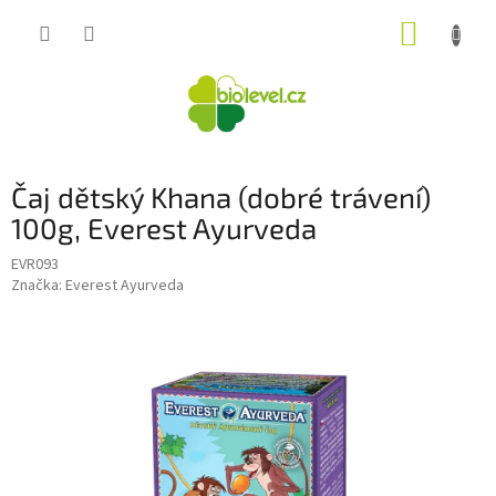
Přejít
NÁKUP
na
obsah
KOŠÍK
Čaj dětský Khana (dobré trávení)
100g, Everest Ayurveda
EVR093
Značka:
Everest Ayurveda