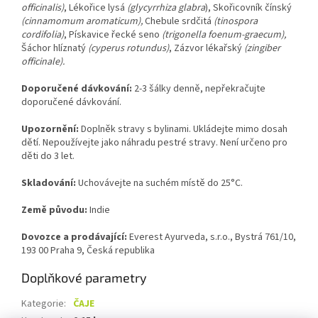
officinalis)
, Lékořice lysá
(glycyrrhiza glabra
), Skořicovník čínský
(cinnamomum aromaticum),
Chebule srdčitá
(tinospora
cordifolia)
, Pískavice řecké seno
(trigonella foenum-graecum),
Šáchor hlíznatý
(
cyperus rotundus)
, Zázvor lékařský
(zingiber
officinale)
.
Doporučené dávkování:
2-3 šálky denně, nepřekračujte
doporučené dávkování.
Upozornění:
Doplněk stravy s bylinami. Ukládejte mimo dosah
dětí. Nepoužívejte jako náhradu pestré stravy. Není určeno pro
děti do 3 let.
Skladování:
Uchovávejte na suchém místě do 25°C.
Země původu:
Indie
Dovozce a prodávající:
Everest Ayurveda, s.r.o., Bystrá 761/10,
193 00 Praha 9, Česká republika
Doplňkové parametry
Kategorie
:
ČAJE