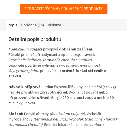
ZOBRAZIT VŠECHNY SOUVISEJÍCÍ PRODUKTY
Popis
Podobné (16)
Diskuze
Detailní popis produktu
Foeniculum vulgare
prospívá
dobrému zažívání
.
Působí příznivě při nadýmání a optimalizuje trávení.
Terminalia bellirica, Terminalia chebula
a
Emblica
officinalis
pozitivně ovlivňují žaludečně-střevní činnost.
Glycyrrhiza glabra
přispívá ke
správné funkci střevního
traktu
.
Návod k přípravě:
Jednu čajovou lžičku bylinné směsi (cca 2g)
nechte pro aktivní zdravotní účinek 3–5 minut povařit nebo
při preventivním užívání přelijte 250ml vroucí vody a nechte 10
minut vyluhovat.
Složení:
Fenykl obecný
(foeniculum vulgare)
, Vrcholák
myrobalánový
(terminalia bellirica), Vrcholák tříslovinný - haritaki
(terminalia chebula),
Emblika lékařská - amalaki
(emblica