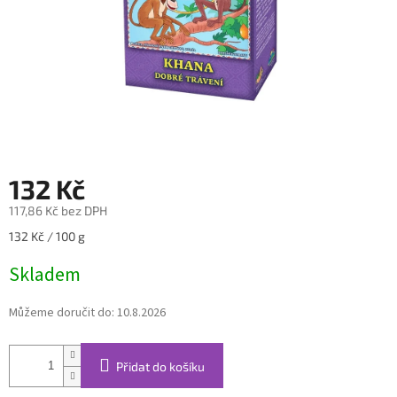
132 Kč
117,86 Kč bez DPH
Měrná
132 Kč / 100 g
cena:
Skladem
Můžeme doručit do:
10.8.2026
Přidat do košíku