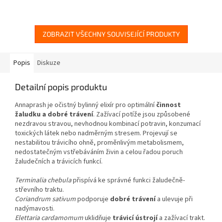
ZOBRAZIT VŠECHNY SOUVISEJÍCÍ PRODUKTY
Popis
Diskuze
Detailní popis produktu
Annaprash je očistný bylinný elixír pro optimální
činnost
žaludku a dobré trávení
. Zažívací potíže jsou způsobené
nezdravou stravou, nevhodnou kombinací potravin, konzumací
toxických látek nebo nadměrným stresem. Projevují se
nestabilitou trávicího ohně, proměnlivým metabolismem,
nedostatečným vstřebáváním živin a celou řadou poruch
žaludečních a trávicích funkcí.
Terminalia chebula
přispívá ke správné funkci žaludečně-
střevního traktu.
Coriandrum sativum
podporuje
dobré trávení
a ulevuje při
nadýmavosti.
Elettaria cardamomum
uklidňuje
trávicí ústrojí
a zažívací trakt.