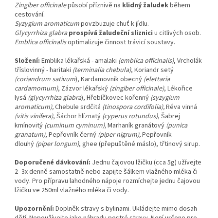
Zingiber officinale
působí příznivě na
klidný žaludek
během
cestování.
Syzygium aromaticum
povzbuzuje chuť k jídlu.
Glycyrrhiza glabra
prospívá žaludeční sliznici
u citlivých osob.
Emblica officinalis
optimalizuje činnost trávicí soustavy.
Složení:
Emblika lékařská - amalaki
(emblica officinalis)
, Vrcholák
tříslovinný - haritaki
(terminalia chebula)
,
Koriandr setý
(coriandrum sativum
), Kardamovník obecný
(elettaria
cardamomum)
, Zázvor lékařský
(zingiber officinale)
, Lékořice
lysá
(glycyrrhiza glabra
), Hřebíčkovec kořenný
(syzygium
aromaticum),
Chebule srdčitá
(tinospora cordifolia),
Réva vinná
(vitis vinifera)
, Šáchor hlíznatý
(cyperus rotundus)
, Šabrej
kmínovitý
(cuminum cyminum),
Marhaník granátový
(punica
granatum)
, Pepřovník černý
(piper nigrum),
Pepřovník
dlouhý
(piper longum)
,
ghee (přepuštěné máslo), třtinový sirup.
Doporučené dávkování:
Jednu čajovou lžičku (cca 5g) užívejte
2–3x denně samostatně nebo zapijte šálkem vlažného mléka či
vody. Pro přípravu lahodného nápoje rozmíchejte jednu čajovou
lžičku ve 250ml vlažného mléka či vody.
Upozornění:
Doplněk stravy s bylinami. Ukládejte mimo dosah