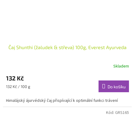
Čaj Shunthi (žaludek & střeva) 100g, Everest Ayurveda
Skladem
132 Kč
Měrná
132 Kč / 100 g
Do košíku
cena:
Himalájský ájurvédský čaj přispívající k optimální funkci trávení
Kód:
GRS165