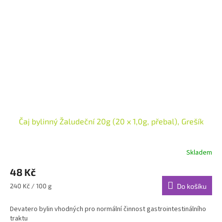
Čaj bylinný Žaludeční 20g (20 x 1,0g, přebal), Grešík
Skladem
48 Kč
Měrná
240 Kč / 100 g
Do košíku
cena:
Devatero bylin vhodných pro normální činnost gastrointestinálního
traktu