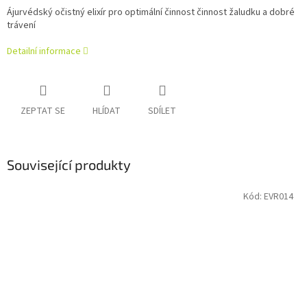
Ájurvédský
očistný elixír
pro optimální činnost činnost žaludku a dobré
trávení
Detailní informace
ZEPTAT SE
HLÍDAT
SDÍLET
Související produkty
Kód:
EVR014