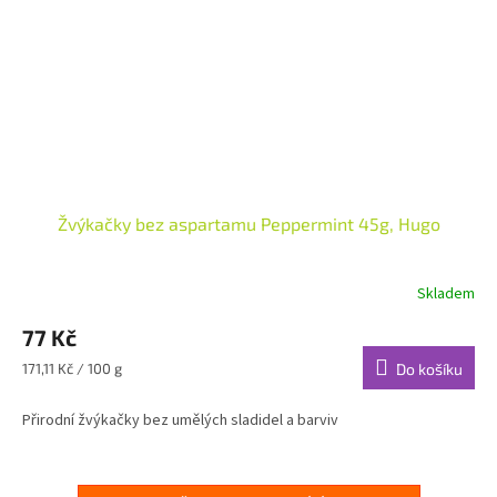
Žvýkačky bez aspartamu Peppermint 45g, Hugo
Skladem
77 Kč
Měrná
171,11 Kč / 100 g
Do košíku
cena:
Přirodní žvýkačky bez umělých sladidel a barviv