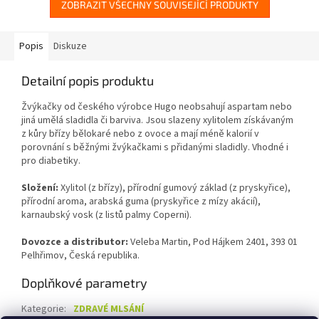
ZOBRAZIT VŠECHNY SOUVISEJÍCÍ PRODUKTY
Popis
Diskuze
Detailní popis produktu
Žvýkačky od českého výrobce Hugo neobsahují aspartam nebo
jiná umělá sladidla či barviva. Jsou slazeny xylitolem získávaným
z kůry břízy bělokaré nebo z ovoce a mají méně kalorií v
porovnání s běžnými žvýkačkami s přidanými sladidly. Vhodné i
pro diabetiky.
Složení:
Xylitol (z břízy), přírodní gumový základ (z pryskyřice),
přírodní aroma, arabská guma (pryskyřice z mízy akácií),
karnaubský vosk (z listů palmy Coperni).
Dovozce a distributor:
Veleba Martin, Pod Hájkem 2401, 393 01
Pelhřimov, Česká republika.
Doplňkové parametry
Kategorie
:
ZDRAVÉ MLSÁNÍ