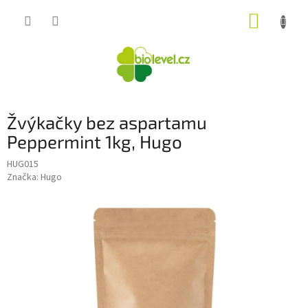
Přejít
NÁKUP
na
obsah
KOŠÍK
Žvýkačky bez aspartamu
Peppermint 1kg, Hugo
HUG015
Značka:
Hugo