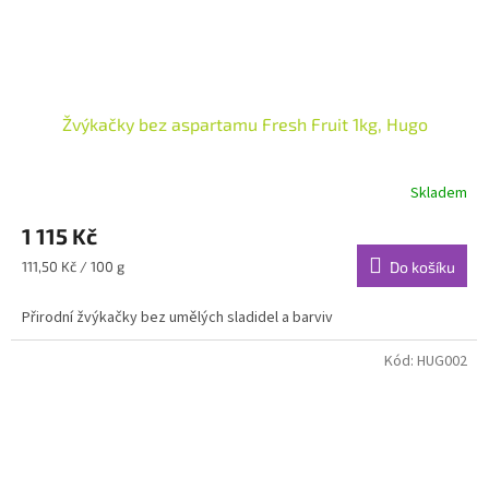
Žvýkačky bez aspartamu Fresh Fruit 1kg, Hugo
Skladem
1 115 Kč
Měrná
111,50 Kč / 100 g
Do košíku
cena:
Přirodní žvýkačky bez umělých sladidel a barviv
Kód:
HUG002