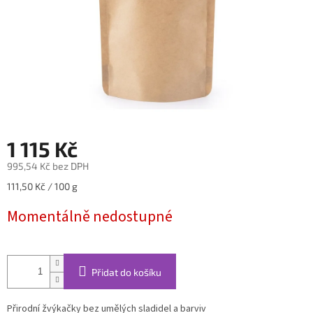
1 115 Kč
995,54 Kč bez DPH
Měrná
111,50 Kč / 100 g
cena:
Momentálně nedostupné
Přidat do košíku
Přirodní žvýkačky bez umělých sladidel a barviv