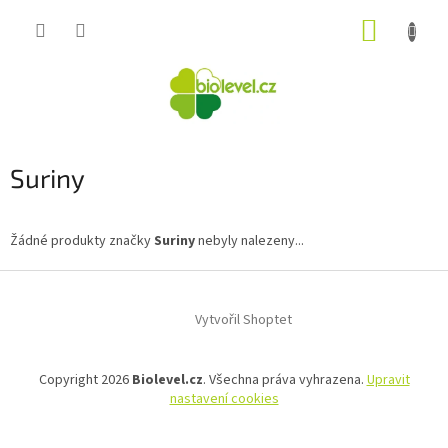
Přejít
NÁKUP
na
obsah
KOŠÍK
Suriny
Žádné produkty značky
Suriny
nebyly nalezeny...
Z
á
Vytvořil Shoptet
p
a
t
Copyright 2026
Biolevel.cz
. Všechna práva vyhrazena.
Upravit
í
nastavení cookies