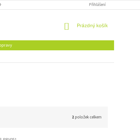
H ÚDAJŮ
Přihlášení
NÁKUPNÍ
Prázdný košík
KOŠÍK
opravy
2
položek celkem
d:
PRV051