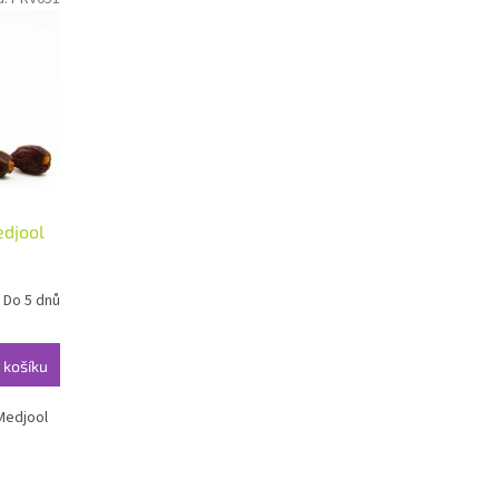
edjool
Do 5 dnů
 košíku
 Medjool