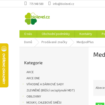
Přejít
775 940 580
info@biolevel.cz
na
obsah
O nás
Obchodní podmínky
Kontakty
Po
Domů
Prodávané značky
MedjoolPlus
P
Med
o
Přeskočit
s
Kategorie
kategorie
t
r
AKCE
a
AKCE DNE
n
Ř
VÝHODNÉ A DÁRKOVÉ SADY
n
a
Abece
í
ZLEVNĚNÉ (Blížící se/uplynulé MDT)
z
p
OBILOVINY
e
a
V
n
MOUKY, CHLEBOVÉ SMĚSI