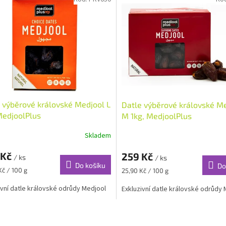
 výběrové královské Medjool L
Datle výběrové královské M
MedjoolPlus
M 1kg, MedjoolPlus
Skladem
 Kč
259 Kč
/ ks
/ ks
Do košíku
Do
Měrná
Kč / 100 g
25,90 Kč / 100 g
cena:
ivní datle královské odrůdy Medjool
Exkluzivní datle královské odrůdy
O
v