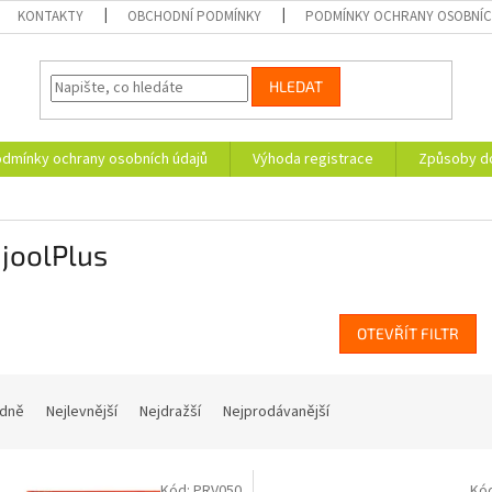
KONTAKTY
OBCHODNÍ PODMÍNKY
PODMÍNKY OCHRANY OSOBNÍC
HLEDAT
dmínky ochrany osobních údajů
Výhoda registrace
Způsoby d
joolPlus
OTEVŘÍT FILTR
dně
Nejlevnější
Nejdražší
Nejprodávanější
Kód:
PRV050
Kó