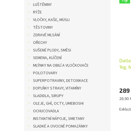
Tip
n
ý
í
LUŠTĚNINY
e
p
p
RÝŽE
l
i
r
VLOČKY, KAŠE, MÜSLI
s
o
TĚSTOVINY
p
d
ZDRAVÉ MLSÁNÍ
r
u
o
k
OŘECHY
d
t
SUŠENÉ PLODY, SMĚSI
u
ů
SEMENA, KLÍČENÍ
Datle
k
MLÝNKY NA OBILÍ A VLOČKOVAČE
1kg, 
t
POLOTOVARY
ů
SUPERPOTRAVINY, DETOXIKACE
DOPLŇKY STRAVY, VITAMÍNY
289
SLADIDLA, SIRUPY
Měrná
28,90 
OLEJE, GHÍ, OCTY, UMEBOSHI
cena:
Exkluz
OCHUCOVADLA
INSTANTNÍ NÁPOJE, SMETANY
SLADKÉ A OVOCNÉ POMAZÁNKY