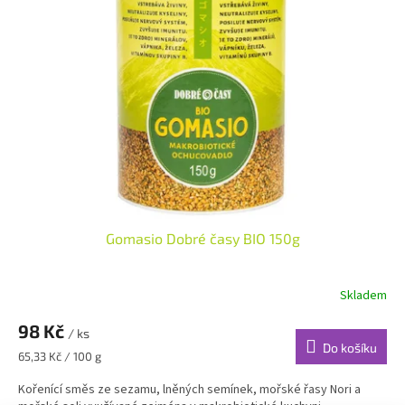
i
r
s
o
p
d
r
u
o
k
d
t
u
ů
k
t
ů
Gomasio Dobré časy BIO 150g
Skladem
98 Kč
/ ks
Do košíku
Měrná
65,33 Kč / 100 g
cena:
Kořenící směs ze sezamu, lněných semínek, mořské řasy Nori a