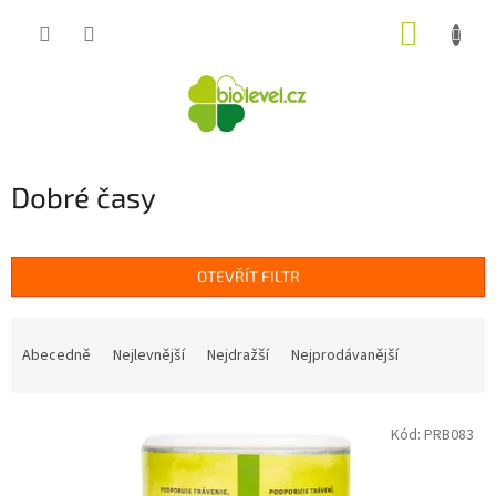
Přejít
NÁKUP
na
obsah
KOŠÍK
Dobré časy
OTEVŘÍT FILTR
Ř
a
Abecedně
Nejlevnější
Nejdražší
Nejprodávanější
z
e
V
n
Kód:
PRB083
ý
í
p
p